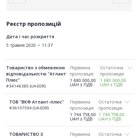
Реєстр пропозицій
Дата і час розкриття
5 травня 2020
11:37
Товариство з обмеженою
Первинна
Остаточна
відповідальністю "Атлант
пропозиція:
пропозиція:
Плюс"
1 680 000,00
1 680 000,00
UAH
з ПДВ
UAH
з ПДВ
#34146385 (UA-EDR)
ТОВ "ВКФ Атлант-плюс"
Первинна
Остаточна
#36107594 (UA-EDR)
пропозиція:
пропозиція:
1 744 758,00
1 744 758,00
UAH
з ПДВ
UAH
з ПДВ
ТОВАРИСТВО З
Первинна
Остаточна