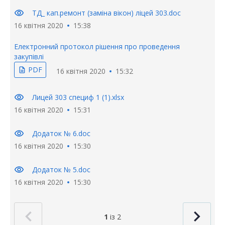
visibility
ТД_ кап.ремонт (заміна вікон) ліцей 303.doc
16 квітня 2020
15:38
Електронний протокол рішення про проведення
закупівлі
PDF
description
16 квітня 2020
15:32
visibility
Лицей 303 специф 1 (1).xlsx
16 квітня 2020
15:31
visibility
Додаток № 6.doc
16 квітня 2020
15:30
visibility
Додаток № 5.doc
16 квітня 2020
15:30
1
із 2