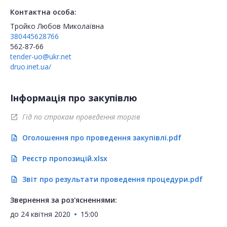
Контактна особа:
Тройко Любов Миколаївна
380445628766
562-87-66
tender-uo@ukr.net
druo.inet.ua/
Інформація про закупівлю
Гід по строкам проведення торгів
open_in_new
Оголошення про проведення закупівлі.pdf
description
Реєстр пропозицій.xlsx
description
Звіт про результати проведення процедури.pdf
description
Звернення за роз'ясненнями:
до
24 квітня 2020
15:00