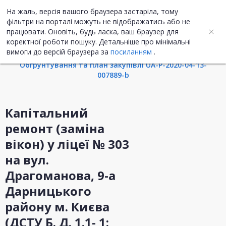
На жаль, версія вашого браузера застаріла, тому
UA
ENG
фільтри на порталі можуть не відображатись або не
працювати. Оновіть, будь ласка, ваш браузер для
коректної роботи пошуку. Детальніше про мінімальні
Інформація про закупівлю
вимоги до версій браузера за
посиланням
.
Обгрунтування та план закупівлі UA-P-2020-04-13-
007889-b
Капітальний
ремонт (заміна
вікон) у ліцеї № 303
на вул.
Драгоманова, 9-а
Дарницького
району м. Києва
(ДСТУ Б. Д. 1.1- 1: