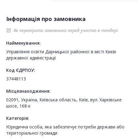
Інформація про замовника
Як перевірити замовника перед участю в тендері
open_in_new
Найменування:
Управління освіти Дарницької районної в місті Києві
державної адміністрації
Код ЄДРПОУ:
37448113
Місцезнаходження:
02091, Україна, Київська область, Київ, вул. Харківське
шосе, 168-к
Категорія:
Юридична особа, яка забезпечує потреби держави або
територіальної громади