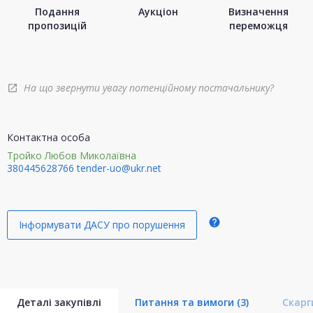
Подання
Аукціон
Визначення
пропозицій
переможця
На що звернути увагу потенційному постачальнику?
open_in_new
Контактна особа
Тройко Любов Миколаївна
380445628766
tender-uo@ukr.net
help
Інформувати ДАСУ про порушення
Деталі закупівлі
Питання та вимоги
(3)
Скар