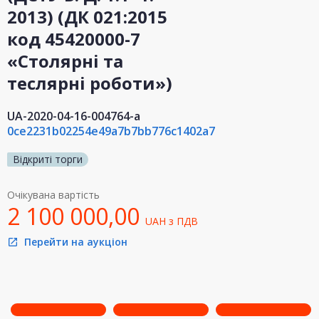
2013) (ДК 021:2015
код 45420000-7
«Столярні та
теслярні роботи»)
UA-2020-04-16-004764-a
0ce2231b02254e49a7b7bb776c1402a7
Відкриті торги
Очікувана вартість
2 100 000,00
UAH
з ПДВ
Перейти на аукціон
open_in_new