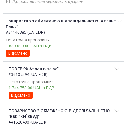
Що робити після перемоги в аукціоні
open_in_new
Товариство з обмеженою відповідальністю "Атлант
Плюс"
#34146385 (UA-EDR)
Остаточна пропозиція:
1 680 000,00
UAH
з ПДВ
Відхилено
ТОВ "ВКФ Атлант-плюс"
#36107594 (UA-EDR)
Остаточна пропозиція:
1 744 758,00
UAH
з ПДВ
Відхилено
ТОВАРИСТВО З ОБМЕЖЕНОЮ ВІДПОВІДАЛЬНІСТЮ
"ВБК "КИЇВБУД"
#41620490 (UA-EDR)