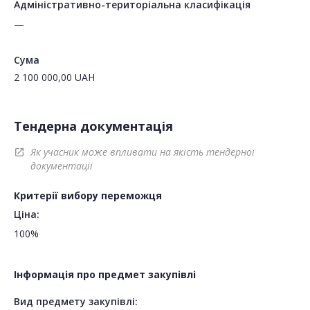
Адміністративно-територіальна класифікація
—
Сума
2 100 000,00
UAH
Тендерна документація
Як учасник може впливати на якість тендерної
open_in_new
документації
Критерії вибору переможця
Ціна:
100%
Інформація про предмет закупівлі
Вид предмету закупівлі: