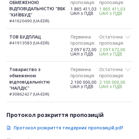
ОБМЕЖЕНОЮ
пропозиція:
пропозиція:
ВІДПОВІДАЛЬНІСТЮ "ВБК
1 865 411,03
1 865 411,03
UAH
з ПДВ
UAH
з ПДВ
"КИЇВБУД"
#41620490 (UA-EDR)
ТОВ БУДПЛАЦ
Первинна
Остаточна
#41913583 (UA-EDR)
пропозиція:
пропозиція:
2 097 672,00
2 097 672,00
UAH
з ПДВ
UAH
з ПДВ
Товариство з
Первинна
Остаточна
обмеженою
пропозиція:
пропозиція:
відповідальністю
2 100 000,00
2 100 000,00
UAH
з ПДВ
UAH
з ПДВ
"НАЛДІС"
#30862427 (UA-EDR)
Протокол розкриття пропозицій
Протокол розкриття тендерних пропозицій.pdf
description