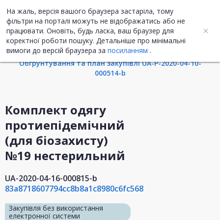
На жаль, версія вашого браузера застаріла, тому
UA
ENG
фільтри на порталі можуть не відображатись або не
працювати. Оновіть, будь ласка, ваш браузер для
коректної роботи пошуку. Детальніше про мінімальні
Інформація про закупівлю
вимоги до версій браузера за
посиланням
.
Обгрунтування та план закупівлі UA-P-2020-04-10-
000514-b
Комплект одягу
протиепідемічний
(для біозахисту)
№19 нестерильний
UA-2020-04-16-000815-b
83a8718607794cc8b8a1c8980c6fc568
Закупівля без використання
електронної системи