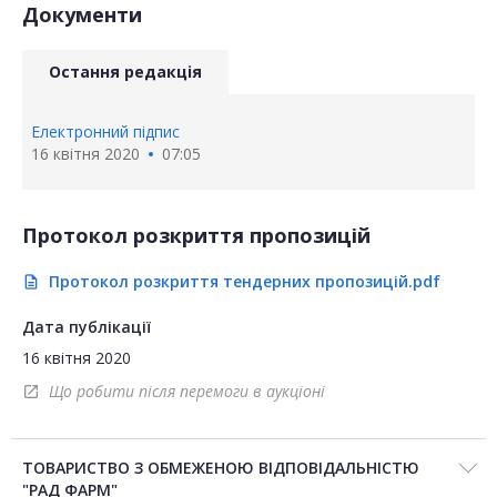
Документи
Остання редакція
Електронний підпис
16 квітня 2020
07:05
Протокол розкриття пропозицій
Протокол розкриття тендерних пропозицій.pdf
description
Дата публікації
16 квітня 2020
Що робити після перемоги в аукціоні
open_in_new
ТОВАРИСТВО З ОБМЕЖЕНОЮ ВІДПОВІДАЛЬНІСТЮ
"РАД ФАРМ"