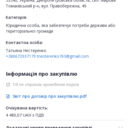
53540, Україна, Дніпропетровська область, сел. Мирове
Томаківський р-н, вул. Правобережна, 49
Категорія:
Юридична особа, яка забезпечує потреби держави або
територіальної громади
Контактна особа:
Татьяна Нестеренко
+380672937179
tnesterenko763@gmail.com
Інформація про закупівлю
Гід по строкам проведення торгів
open_in_new
Звіт про договір про закупівлю.pdf
description
Очікувана вартість:
4 480,07
UAH
з ПДВ
Додаткові умови проведення закупівлі