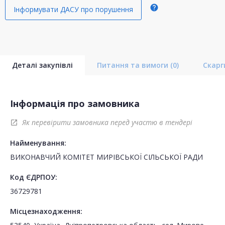
help
Інформувати ДАСУ про порушення
Деталі закупівлі
Питання та вимоги
(0)
Скар
Інформація про замовника
Як перевірити замовника перед участю в тендері
open_in_new
Найменування:
ВИКОНАВЧИЙ КОМІТЕТ МИРІВСЬКОЇ СІЛЬСЬКОЇ РАДИ
Код ЄДРПОУ:
36729781
Місцезнаходження: