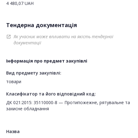
4 480,07
UAH
Тендерна документація
Як учасник може впливати на якість тендерної
open_in_new
документації
Інформація про предмет закупівлі
Вид предмету закупівлі:
товари
Класифікатор та його відповідний код:
ДК 021:2015: 35110000-8 — Протипожежне, рятувальне та
захисне обладнання
Назва