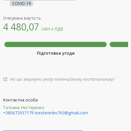
COVID-19
Очікувана вартість
4 480,07
UAH
з ПДВ
Підготовка угоди
На що звернути увагу потенційному постачальнику?
open_in_new
Контактна особа
Татьяна Нестеренко
+380672937179
tnesterenko763@gmail.com