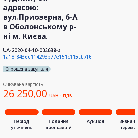
адресою:
вул.Приозерна, 6-А
в Оболонському р-
ні м. Києва.
UA-2020-04-10-002638-a
1a18f843ee114293b77e151c115cb7f6
Спрощена закупівля
Очікувана вартість
26 250,00
UAH
з ПДВ
Період
Подання
Аукціон
Визначе
уточнень
пропозицій
перемо