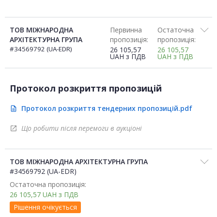
ТОВ МІЖНАРОДНА
Первинна
Остаточна
АРХІТЕКТУРНА ГРУПА
пропозиція:
пропозиція:
#34569792 (UA-EDR)
26 105,57
26 105,57
UAH
з ПДВ
UAH
з ПДВ
Протокол розкриття пропозицій
Протокол розкриття тендерних пропозицій.pdf
description
Що робити після перемоги в аукціоні
open_in_new
ТОВ МІЖНАРОДНА АРХІТЕКТУРНА ГРУПА
#34569792 (UA-EDR)
Остаточна пропозиція:
26 105,57
UAH
з ПДВ
Рішення очікується