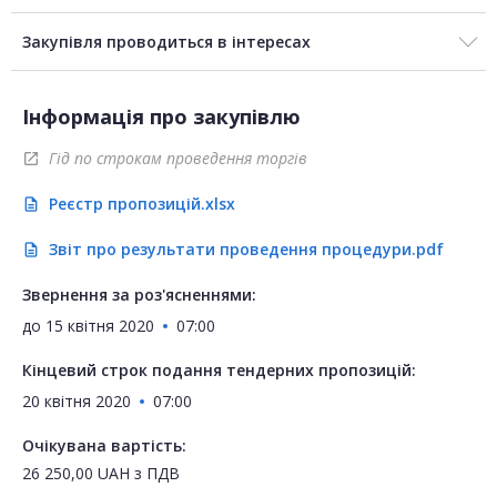
Закупівля проводиться в інтересах
Інформація про закупівлю
Гід по строкам проведення торгів
open_in_new
Реєстр пропозицій.xlsx
description
Звіт про результати проведення процедури.pdf
description
Звернення за роз'ясненнями:
до
15 квітня 2020
07:00
Кінцевий строк подання тендерних пропозицій:
20 квітня 2020
07:00
Очікувана вартість:
26 250,00
UAH
з ПДВ