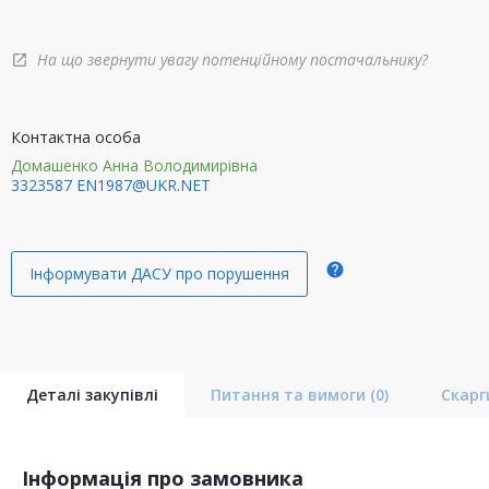
На що звернути увагу потенційному постачальнику?
open_in_new
Контактна особа
Домашенко Анна Володимирівна
3323587
EN1987@UKR.NET
help
Інформувати ДАСУ про порушення
Деталі закупівлі
Питання та вимоги
(0)
Скар
Інформація про замовника