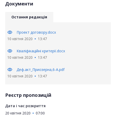
Документи
Остання редакція
visibility
Проект договору.docx
10 квітня 2020
13:47
visibility
Кваліфікаційні критерії.docx
10 квітня 2020
13:47
visibility
Деф.акт_Приозерна,6-А.pdf
10 квітня 2020
13:47
Реєстр пропозицій
Дата і час розкриття
20 квітня 2020
07:00