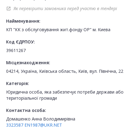
Як перевірити замовника перед участю в тендері
open_in_new
Найменування:
КП "КК з обслуговування жит.фонду ОР" м. Киева
Код ЄДРПОУ:
39611267
Місцезнаходження:
04214, Україна, Київська область, Київ, вул. Північна, 22
Категорія:
Юридична особа, яка забезпечує потреби держави або
територіальної громади
Контактна особа:
Домашенко Анна Володимирівна
3323587
EN1987@UKR.NET