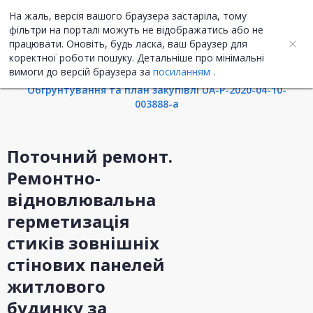
На жаль, версія вашого браузера застаріла, тому
UA
ENG
фільтри на порталі можуть не відображатись або не
працювати. Оновіть, будь ласка, ваш браузер для
коректної роботи пошуку. Детальніше про мінімальні
Інформація про закупівлю
вимоги до версій браузера за
посиланням
.
Обгрунтування та план закупівлі UA-P-2020-04-10-
003888-a
Поточний ремонт.
Ремонтно-
відновлювальна
герметизація
стиків зовнішніх
стінових панелей
житлового
будинку за