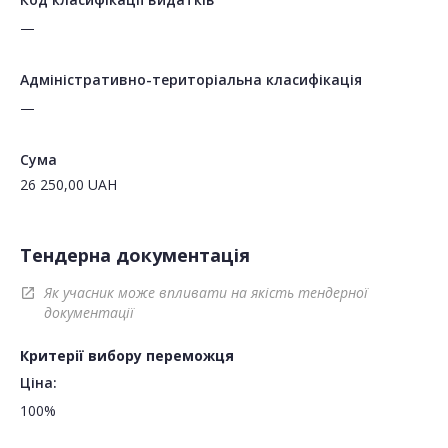
—
Адміністративно-територіальна класифікація
—
Сума
26 250,00
UAH
Тендерна документація
Як учасник може впливати на якість тендерної
open_in_new
документації
Критерії вибору переможця
Ціна:
100%