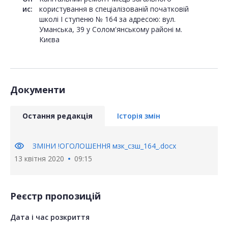
ис:
користування в спецiалiзованій початковій
школі І ступеню № 164 за адресою: вул.
Уманська, 39 у Солом'янському районі м.
Києва
Документи
Остання редакція
Історія змін
visibility
ЗМІНИ !ОГОЛОШЕННЯ мзк_сзш_164_.docx
13 квітня 2020
09:15
Реєстр пропозицій
Дата і час розкриття