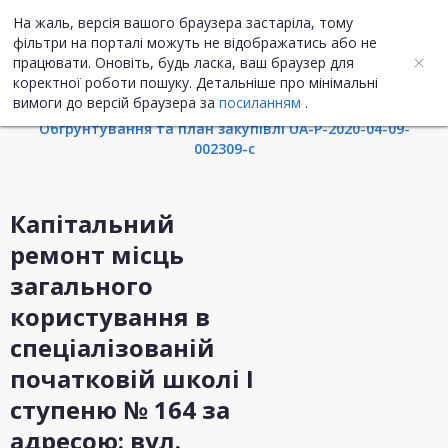
На жаль, версія вашого браузера застаріла, тому
UA
EN
фільтри на порталі можуть не відображатись або не
працювати. Оновіть, будь ласка, ваш браузер для
коректної роботи пошуку. Детальніше про мінімальні
Інформація про закупівлю
вимоги до версій браузера за
посиланням
.
Обгрунтування та план закупівлі UA-P-2020-04-09-
002309-c
Капітальний
ремонт місць
загального
користування в
спецiалiзованій
початковій школі І
ступеню № 164 за
адресою: вул.