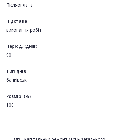
Пiсляоплата
Підстава
виконання робіт
Період, (днів)
90
Тип днів
банківські
Розмір, (%)
100
Оп
Капітальний ремонт місць загального