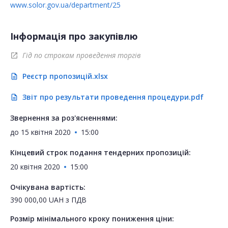
www.solor.gov.ua/department/25
Інформація про закупівлю
Гід по строкам проведення торгів
open_in_new
Реєстр пропозицій.xlsx
description
Звіт про результати проведення процедури.pdf
description
Звернення за роз'ясненнями:
до
15 квітня 2020
15:00
Кінцевий строк подання тендерних пропозицій:
20 квітня 2020
15:00
Очікувана вартість:
390 000,00
UAH
з ПДВ
Розмір мінімального кроку пониження ціни: