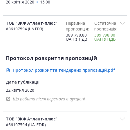
20 квітня 2020
15:00
ТОВ "ВКФ Атлант-плюс"
Первинна
Остаточна
#36107594 (UA-EDR)
пропозиція:
пропозиція:
389 798,80
389 798,80
UAH
з ПДВ
UAH
з ПДВ
Протокол розкриття пропозицій
Протокол розкриття тендерних пропозицій.pdf
description
Дата публікації
22 квітня 2020
Що робити після перемоги в аукціоні
open_in_new
ТОВ "ВКФ Атлант-плюс"
#36107594 (UA-EDR)