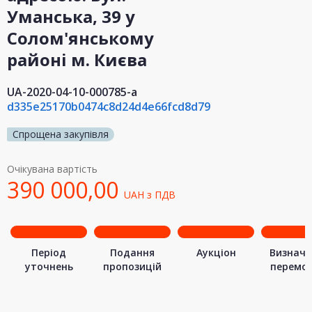
Уманська, 39 у
Солом'янському
районі м. Києва
UA-2020-04-10-000785-a
d335e25170b0474c8d24d4e66fcd8d79
Спрощена закупівля
Очікувана вартість
390 000,00
UAH
з ПДВ
Період
Подання
Аукціон
Визначе
уточнень
пропозицій
перемо