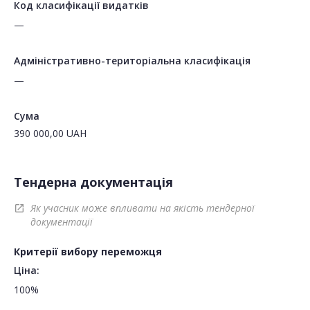
Код класифікації видатків
—
Адміністративно-територіальна класифікація
—
Сума
390 000,00
UAH
Тендерна документація
Як учасник може впливати на якість тендерної
open_in_new
документації
Критерії вибору переможця
Ціна:
100%