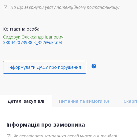
На що звернути увагу потенційному постачальнику?
open_in_new
Контактна особа
Сидорук Олександр Іванович
380442073938
k_322@ukr.net
help
Інформувати ДАСУ про порушення
Деталі закупівлі
Питання та вимоги
(0)
Скар
Інформація про замовника
Як перевірити замовника перед участю в тендері
open_in_new