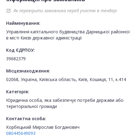
Як перевірити замовника перед участю в тендері
open_in_new
Найменування:
Управління капітального будівництва Дарницької районної
в місті Києві державної адміністрації
Код ЄДРПОУ:
39682379
Місцезнаходження:
02068, Україна, Київська область, Київ, Кошиця, 11, к.414
Категорія:
Юридична особа, яка забезпечує потреби держави або
територіальної громади
Контактна особа:
Корбецький Мирослав Богданович
080445649093