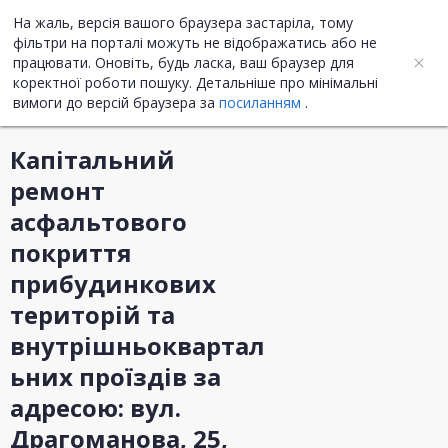
На жаль, версія вашого браузера застаріла, тому
UA
ENG
фільтри на порталі можуть не відображатись або не
працювати. Оновіть, будь ласка, ваш браузер для
коректної роботи пошуку. Детальніше про мінімальні
Інформація про закупівлю
вимоги до версій браузера за
посиланням
.
Капітальний
ремонт
асфальтового
покриття
прибудинкових
територій та
внутрішньоквартал
ьних проїздів за
адресою: вул.
Драгоманова, 25,