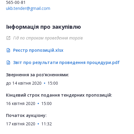
565-00-81
ukb.tender@gmail.com
Інформація про закупівлю
Гід по строкам проведення торгів
open_in_new
Реєстр пропозицій.xlsx
description
Звіт про результати проведення процедури.pdf
description
Звернення за роз'ясненнями:
до
14 квітня 2020
15:00
Кінцевий строк подання тендерних пропозицій:
16 квітня 2020
15:00
Початок аукціону:
17 квітня 2020
11:32