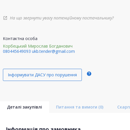
На що звернути увагу потенційному постачальнику?
open_in_new
Контактна особа
Корбецький Мирослав Богданович
080445649093
ukb.tender@gmail.com
help
Інформувати ДАСУ про порушення
Деталі закупівлі
Питання та вимоги
(0)
Скар
Інформація про замовника