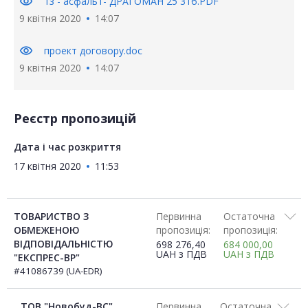
visibility
тз - асфальт- ДРАГОМАН 25 31б.PDF
9 квітня 2020
14:07
visibility
проект договору.doc
9 квітня 2020
14:07
Реєстр пропозицій
Дата і час розкриття
17 квітня 2020
11:53
ТОВАРИСТВО З
Первинна
Остаточна
ОБМЕЖЕНОЮ
пропозиція:
пропозиція:
ВІДПОВІДАЛЬНІСТЮ
698 276,40
684 000,00
UAH
з ПДВ
UAH
з ПДВ
"ЕКСПРЕС-ВР"
#41086739 (UA-EDR)
ТОВ "Новобуд-ВС"
Первинна
Остаточна