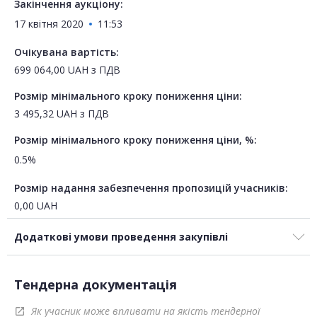
Закінчення аукціону:
17 квітня 2020
11:53
Очікувана вартість:
699 064,00
UAH
з ПДВ
Розмір мінімального кроку пониження ціни:
3 495,32
UAH
з ПДВ
Розмір мінімального кроку пониження ціни, %:
0.5%
Розмір надання забезпечення пропозицій учасників:
0,00
UAH
Додаткові умови проведення закупівлі
Тендерна документація
Як учасник може впливати на якість тендерної
open_in_new