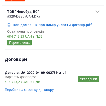
ТОВ "Новобуд-ВС"
#32845885 (UA-EDR)
Повідомлення про намір укласти договір.pdf
description
Остаточна пропозиція:
684 743,23
UAH
з ПДВ
Переможець
Договори
Договір: UA-2020-04-09-002739-a-a1
Вартість договору:
Укладений
684 743,23
UAH
з ПДВ
Перейти на сторінку договору