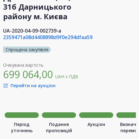
31б Дарницького
району м. Києва
UA-2020-04-09-002739-a
2359471a08d4408898d9f0e294dfaa59
Спрощена закупівля
Очікувана вартість
699 064,00
UAH
з ПДВ
Перейти на аукціон
open_in_new
Період
Подання
Аукціон
Визначе
уточнень
пропозицій
перемо