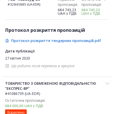
#32845885 (UA-EDR)
пропозиція:
пропозиція:
684 743,23
684 743,23
UAH
з ПДВ
UAH
з ПДВ
Протокол розкриття пропозицій
Протокол розкриття тендерних пропозицій.pdf
description
Дата публікації
27 квітня 2020
Що робити після перемоги в аукціоні
open_in_new
ТОВАРИСТВО З ОБМЕЖЕНОЮ ВІДПОВІДАЛЬНІСТЮ
"ЕКСПРЕС-ВР"
#41086739 (UA-EDR)
Остаточна пропозиція:
684 000,00
UAH
з ПДВ
Відхилено