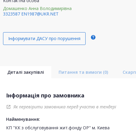
Контактна особа
Домашенко Анна Володимирівна
3323587
EN1987@UKR.NET
help
Інформувати ДАСУ про порушення
Деталі закупівлі
Питання та вимоги
(0)
Скар
Інформація про замовника
Як перевірити замовника перед участю в тендері
open_in_new
Найменування:
КП "КК з обслуговування жит.фонду ОР" м. Киева