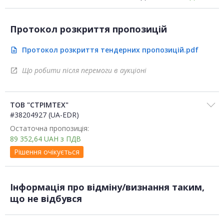
Протокол розкриття пропозицій
Протокол розкриття тендерних пропозицій.pdf
description
Що робити після перемоги в аукціоні
open_in_new
ТОВ "СТРІМТЕХ"
#38204927 (UA-EDR)
Остаточна пропозиція:
89 352,64
UAH
з ПДВ
Рішення очікується
Інформація про відміну/визнання таким,
що не відбувся