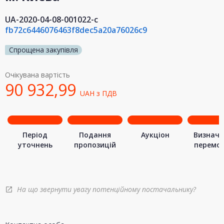
UA-2020-04-08-001022-c
fb72c6446076463f8dec5a20a76026c9
Спрощена закупівля
Очікувана вартість
90 932,99
UAH
з ПДВ
Період
Подання
Аукціон
Визначе
уточнень
пропозицій
перемо
На що звернути увагу потенційному постачальнику?
open_in_new