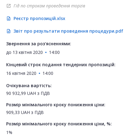
Гід по строкам проведення торгів
open_in_new
Реєстр пропозицій.xlsx
description
Звіт про результати проведення процедури.pdf
description
Звернення за роз'ясненнями:
до
13 квітня 2020
14:00
Кінцевий строк подання тендерних пропозицій:
16 квітня 2020
14:00
Очікувана вартість:
90 932,99
UAH
з ПДВ
Розмір мінімального кроку пониження ціни:
909,33
UAH
з ПДВ
Розмір мінімального кроку пониження ціни, %:
1%