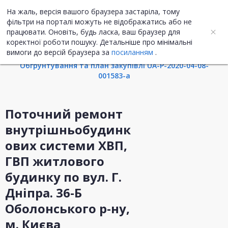
На жаль, версія вашого браузера застаріла, тому
UA
ENG
фільтри на порталі можуть не відображатись або не
працювати. Оновіть, будь ласка, ваш браузер для
коректної роботи пошуку. Детальніше про мінімальні
Інформація про закупівлю
вимоги до версій браузера за
посиланням
.
Обгрунтування та план закупівлі UA-P-2020-04-08-
001583-a
Поточний ремонт
внутрішньобудинк
ових системи ХВП,
ГВП житлового
будинку по вул. Г.
Дніпра. 36-Б
Оболонського р-ну,
м. Києва