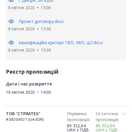
visibility
Г.Дніпра ,36-Б.pdf
8 квітня 2020
13:06
visibility
Проект договору.docx
8 квітня 2020
13:06
visibility
Кваліфікаційні критерії ГВП, ХВП, ЦО.docx
8 квітня 2020
13:06
Реєстр пропозицій
Дата і час розкриття
16 квітня 2020
14:00
ТОВ "СТРІМТЕХ"
Первинна
Остаточна
#38204927 (UA-EDR)
пропозиція:
пропозиція:
89 352,64
89 352,64
UAH
з ПДВ
UAH
з ПДВ