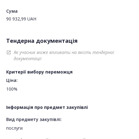
Сума
90 932,99
UAH
Тендерна документація
Як учасник може впливати на якість тендерної
open_in_new
документації
Критерії вибору переможця
Ціна:
100%
Інформація про предмет закупівлі
Вид предмету закупівлі:
послуги