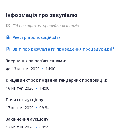
Інформація про закупівлю
Гід по строкам проведення торгів
open_in_new
Реєстр пропозицій.xlsx
description
Звіт про результати проведення процедури.pdf
description
Звернення за роз'ясненнями:
до
13 квітня 2020
14:00
Кінцевий строк подання тендерних пропозицій:
16 квітня 2020
14:00
Початок аукціону:
17 квітня 2020
09:34
Закінчення аукціону:
17 квітня 2020
09:55