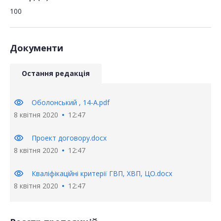
100
Документи
Остання редакція
visibility
Оболонський , 14-А.pdf
8 квітня 2020
12:47
visibility
Проект договору.docx
8 квітня 2020
12:47
visibility
Кваліфікаційні критерії ГВП, ХВП, ЦО.docx
8 квітня 2020
12:47