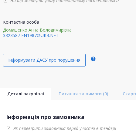
На що звернути увагу потенційному постачальнику?
open_in_new
Контактна особа
Домашенко Анна Володимирівна
3323587
EN1987@UKR.NET
help
Інформувати ДАСУ про порушення
Деталі закупівлі
Питання та вимоги
(0)
Скар
Інформація про замовника
Як перевірити замовника перед участю в тендері
open_in_new