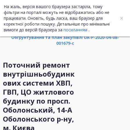
На жаль, версія вашого браузера застаріла, тому
UA
ENG
фільтри на порталі можуть не відображатись або не
працювати. Оновіть, будь ласка, ваш браузер для
коректної роботи пошуку. Детальніше про мінімальні
Інформація про закупівлю
вимоги до версій браузера за
посиланням
.
Обгрунтування та план закупівлі UA-P-2020-04-08-
001679-c
Поточний ремонт
внутрішньобудинк
ових системи ХВП,
ГВП, ЦО житлового
будинку по просп.
Оболонський, 14-А
Оболонського р-ну,
м. Києва