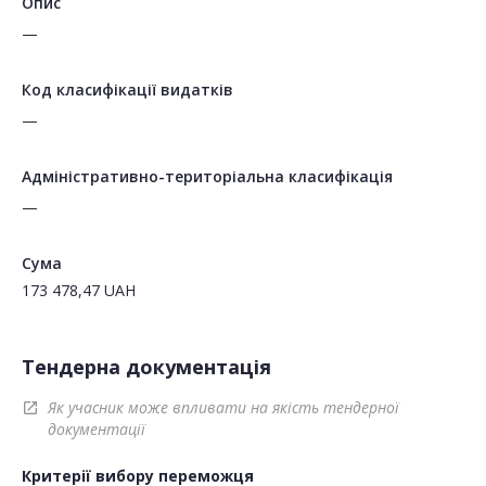
Опис
—
Код класифікації видатків
—
Адміністративно-територіальна класифікація
—
Сума
173 478,47
UAH
Тендерна документація
Як учасник може впливати на якість тендерної
open_in_new
документації
Критерії вибору переможця