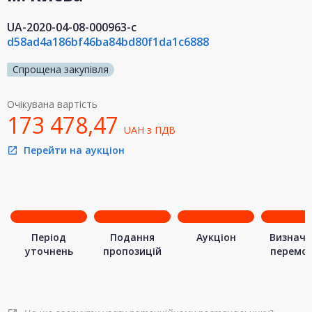
UA-2020-04-08-000963-c
d58ad4a186bf46ba84bd80f1da1c6888
Спрощена закупівля
Очікувана вартість
173 478,47
UAH
з ПДВ
Перейти на аукціон
open_in_new
Період
Подання
Аукціон
Визначе
уточнень
пропозицій
перемо