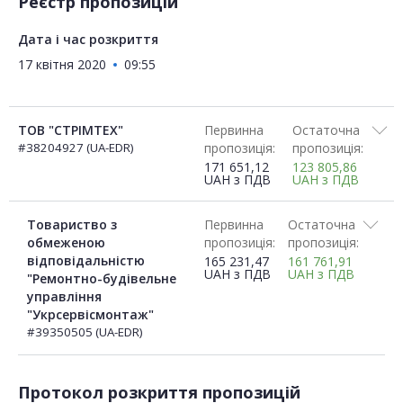
Реєстр пропозицій
Дата і час розкриття
17 квітня 2020
09:55
ТОВ "СТРІМТЕХ"
Первинна
Остаточна
#38204927 (UA-EDR)
пропозиція:
пропозиція:
171 651,12
123 805,86
UAH
з ПДВ
UAH
з ПДВ
Товариство з
Первинна
Остаточна
обмеженою
пропозиція:
пропозиція:
відповідальністю
165 231,47
161 761,91
UAH
з ПДВ
UAH
з ПДВ
"Ремонтно-будівельне
управління
"Укрсервісмонтаж"
#39350505 (UA-EDR)
Протокол розкриття пропозицій