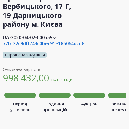
Вербицького, 17-Г,
19 Дарницького
району м. Києва
UA-2020-04-02-000559-a
72bf22c9dff743c0bec91e186064dcd8
Спрощена закупівля
Очікувана вартість
998 432,00
UAH
з ПДВ
Період
Подання
Аукціон
Визначе
уточнень
пропозицій
перемо