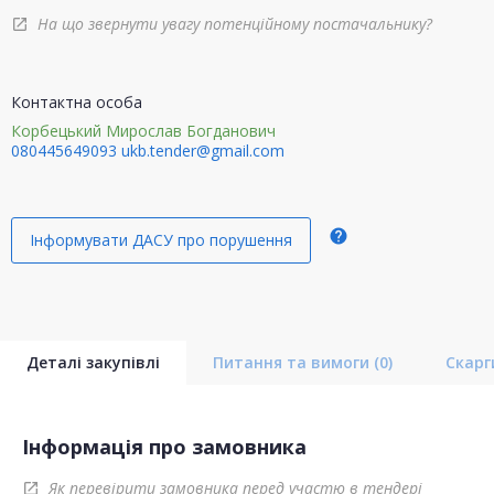
На що звернути увагу потенційному постачальнику?
open_in_new
Контактна особа
Корбецький Мирослав Богданович
080445649093
ukb.tender@gmail.com
help
Інформувати ДАСУ про порушення
Деталі закупівлі
Питання та вимоги
(0)
Скар
Інформація про замовника
Як перевірити замовника перед участю в тендері
open_in_new