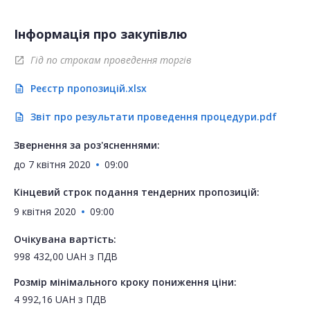
Інформація про закупівлю
Гід по строкам проведення торгів
open_in_new
Реєстр пропозицій.xlsx
description
Звіт про результати проведення процедури.pdf
description
Звернення за роз'ясненнями:
до
7 квітня 2020
09:00
Кінцевий строк подання тендерних пропозицій:
9 квітня 2020
09:00
Очікувана вартість:
998 432,00
UAH
з ПДВ
Розмір мінімального кроку пониження ціни:
4 992,16
UAH
з ПДВ