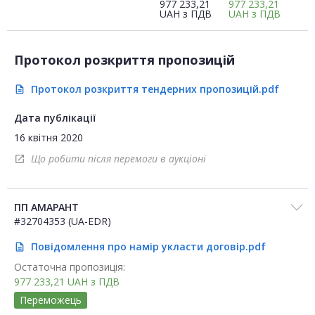
977 233,21
977 233,21
UAH
з ПДВ
UAH
з ПДВ
Протокол розкриття пропозицій
Протокол розкриття тендерних пропозицій.pdf
description
Дата публікації
16 квітня 2020
Що робити після перемоги в аукціоні
open_in_new
ПП АМАРАНТ
#32704353 (UA-EDR)
Повідомлення про намір укласти договір.pdf
description
Остаточна пропозиція:
977 233,21
UAH
з ПДВ
Переможець