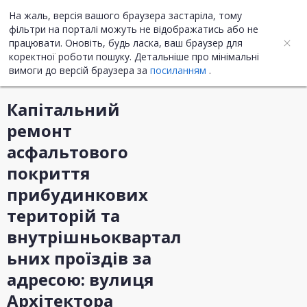
На жаль, версія вашого браузера застаріла, тому
UA
ENG
фільтри на порталі можуть не відображатись або не
працювати. Оновіть, будь ласка, ваш браузер для
коректної роботи пошуку. Детальніше про мінімальні
Інформація про закупівлю
вимоги до версій браузера за
посиланням
.
Капітальний
ремонт
асфальтового
покриття
прибудинкових
територій та
внутрішньоквартал
ьних проїздів за
адресою: вулиця
Архітектора