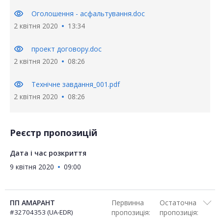
visibility
Оголошення - асфальтування.doc
2 квітня 2020
13:34
visibility
проект договору.doc
2 квітня 2020
08:26
visibility
Технічне завдання_001.pdf
2 квітня 2020
08:26
Реєстр пропозицій
Дата і час розкриття
9 квітня 2020
09:00
ПП АМАРАНТ
Первинна
Остаточна
#32704353 (UA-EDR)
пропозиція:
пропозиція: