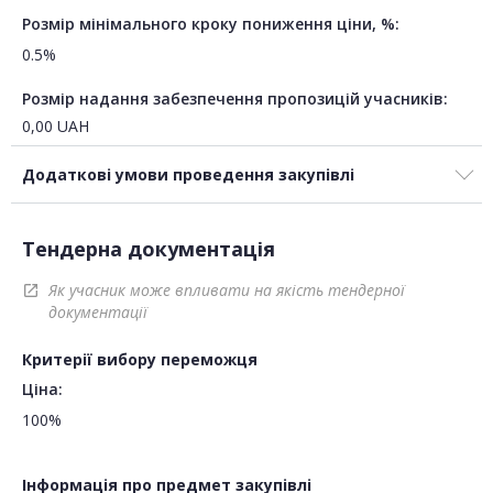
Розмір мінімального кроку пониження ціни, %:
0.5%
Розмір надання забезпечення пропозицій учасників:
0,00
UAH
Додаткові умови проведення закупівлі
Тендерна документація
Як учасник може впливати на якість тендерної
open_in_new
документації
Критерії вибору переможця
Ціна:
100%
Інформація про предмет закупівлі