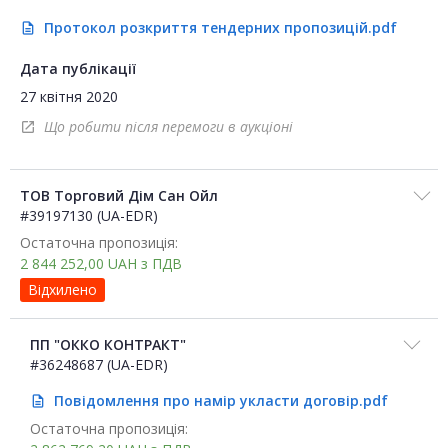
Протокол розкриття тендерних пропозицій.pdf
description
Дата публікації
27 квітня 2020
Що робити після перемоги в аукціоні
open_in_new
ТОВ Торговий Дім Сан Ойл
#39197130 (UA-EDR)
Остаточна пропозиція:
2 844 252,00
UAH
з ПДВ
Відхилено
ПП "ОККО КОНТРАКТ"
#36248687 (UA-EDR)
Повідомлення про намір укласти договір.pdf
description
Остаточна пропозиція: