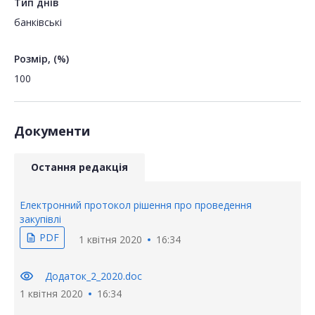
Тип днів
банківські
Розмір, (%)
100
Документи
Остання редакція
Електронний протокол рішення про проведення
закупівлі
PDF
description
1 квітня 2020
16:34
visibility
Додаток_2_2020.doc
1 квітня 2020
16:34