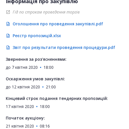
Інформація про закупівлю
Гід по строкам проведення торгів
open_in_new
Оголошення про проведення закупівлі.pdf
description
Реєстр пропозицій.xlsx
description
Звіт про результати проведення процедури.pdf
description
Звернення за роз'ясненнями:
до
7 квітня 2020
18:00
Оскарження умов закупівлі:
до
12 квітня 2020
21:00
Кінцевий строк подання тендерних пропозицій:
17 квітня 2020
18:00
Початок аукціону:
21 квітня 2020
08:16