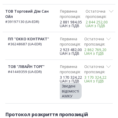
ТОВ Торговий Дім Сан
Первинна
Остаточна
Ойл
пропозиція:
пропозиція:
#39197130 (UA-EDR)
2 881 984,05
2 844 252,00
UAH
з ПДВ
UAH
з ПДВ
ПП "ОККО КОНТРАКТ"
Первинна
Остаточна
#36248687 (UA-EDR)
пропозиція:
пропозиція:
2 923 482,00
2 862 769,20
UAH
з ПДВ
UAH
з ПДВ
ТОВ "ЛІВАЙН ТОРГ"
Первинна
Остаточна
#41449359 (UA-EDR)
пропозиція:
пропозиція:
3 170 324,22
3 170 324,22
UAH
з ПДВ
UAH
з ПДВ
Зведені
відомості
АМКУ
Протокол розкриття пропозицій