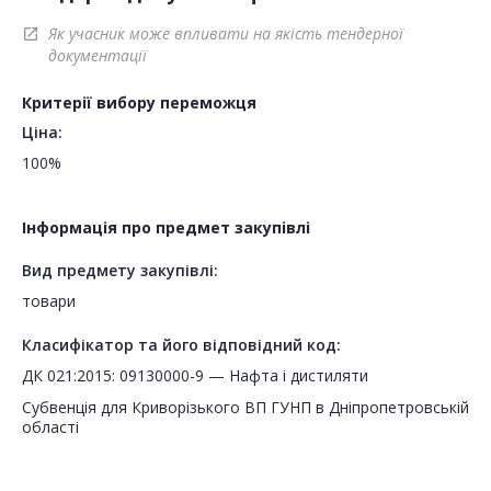
Як учасник може впливати на якість тендерної
open_in_new
документації
Критерії вибору переможця
Ціна:
100%
Інформація про предмет закупівлі
Вид предмету закупівлі:
товари
Класифікатор та його відповідний код:
ДК 021:2015: 09130000-9 — Нафта і дистиляти
Субвенція для Криворізького ВП ГУНП в Дніпропетровській
області