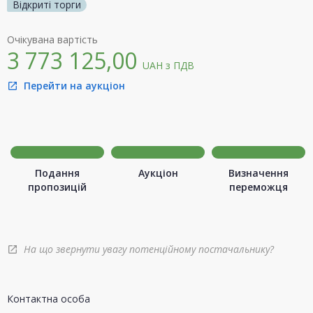
Відкриті торги
Очікувана вартість
3 773 125,00
UAH
з ПДВ
Перейти на аукціон
open_in_new
Подання
Аукціон
Визначення
пропозицій
переможця
На що звернути увагу потенційному постачальнику?
open_in_new
Контактна особа