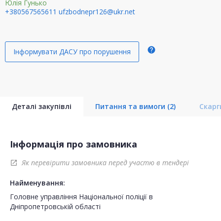
Юлія Гунько
+380567565611
ufzbodnepr126@ukr.net
help
Інформувати ДАСУ про порушення
Деталі закупівлі
Питання та вимоги
(2)
Скар
Інформація про замовника
Як перевірити замовника перед участю в тендері
open_in_new
Найменування:
Головне управління Національної поліції в
Дніпропетровській області