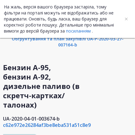
На жаль, версія вашого браузера застаріла, тому
UA
ENG
фільтри на порталі можуть не відображатись або не
працювати. Оновіть, будь ласка, ваш браузер для
коректної роботи пошуку. Детальніше про мінімальні
Інформація про закупівлю
вимоги до версій браузера за
посиланням
.
Обгрунтування та план закупівлі UA-P-2020-03-27-
007164-b
Бензин А-95,
бензин А-92,
дизельне паливо (в
скретч-картках/
талонах)
UA-2020-04-01-003674-b
c62e972e26284af3be8eba531a51c8e9