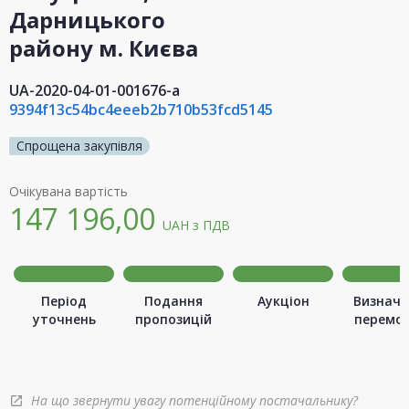
Дарницького
району м. Києва
UA-2020-04-01-001676-a
9394f13c54bc4eeeb2b710b53fcd5145
Спрощена закупівля
Очікувана вартість
147 196,00
UAH
з ПДВ
Період
Подання
Аукціон
Визначе
уточнень
пропозицій
перемо
На що звернути увагу потенційному постачальнику?
open_in_new