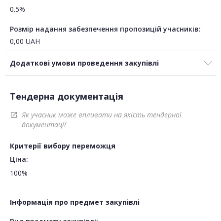
0.5%
Розмір надання забезпечення пропозицій учасників:
0,00
UAH
Додаткові умови проведення закупівлі
Тендерна документація
Як учасник може впливати на якість тендерної
open_in_new
документації
Критерії вибору переможця
Ціна:
100%
Інформація про предмет закупівлі