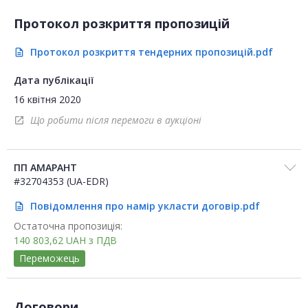
Протокол розкриття пропозицій
Протокол розкриття тендерних пропозицій.pdf
description
Дата публікації
16 квітня 2020
Що робити після перемоги в аукціоні
open_in_new
ПП АМАРАНТ
#32704353 (UA-EDR)
Повідомлення про намір укласти договір.pdf
description
Остаточна пропозиція:
140 803,62
UAH
з ПДВ
Переможець
Договори