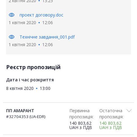
2 квітня 2020
13:25
visibility
проект договору.doc
1 квітня 2020
12:06
visibility
Технічне завдання_001.pdf
1 квітня 2020
12:06
Реєстр пропозицій
Дата і час розкриття
8 квітня 2020
13:00
ПП АМАРАНТ
Первинна
Остаточна
#32704353 (UA-EDR)
пропозиція:
пропозиція:
140 803,62
140 803,62
UAH
з ПДВ
UAH
з ПДВ