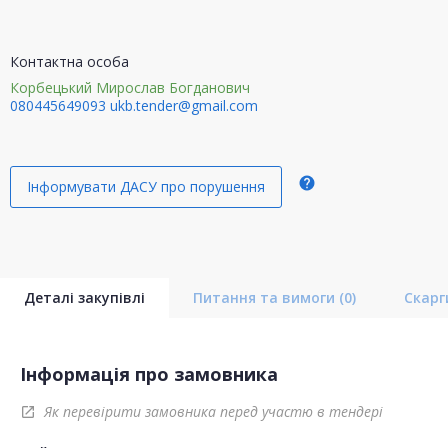
Контактна особа
Корбецький Мирослав Богданович
080445649093
ukb.tender@gmail.com
help
Інформувати ДАСУ про порушення
Деталі закупівлі
Питання та вимоги
(0)
Скар
Інформація про замовника
Як перевірити замовника перед участю в тендері
open_in_new