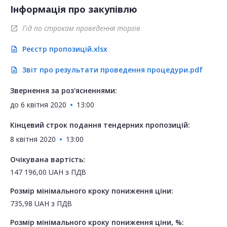
Інформація про закупівлю
Гід по строкам проведення торгів
open_in_new
Реєстр пропозицій.xlsx
description
Звіт про результати проведення процедури.pdf
description
Звернення за роз'ясненнями:
до
6 квітня 2020
13:00
Кінцевий строк подання тендерних пропозицій:
8 квітня 2020
13:00
Очікувана вартість:
147 196,00
UAH
з ПДВ
Розмір мінімального кроку пониження ціни:
735,98
UAH
з ПДВ
Розмір мінімального кроку пониження ціни, %: