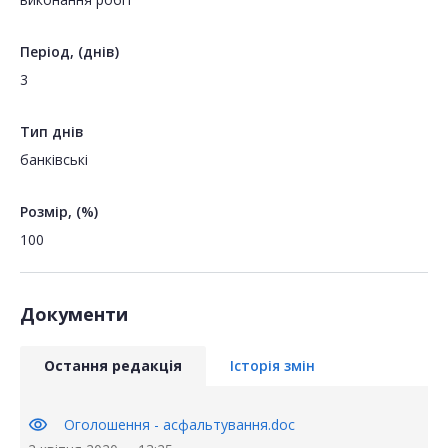
Період, (днів)
3
Тип днів
банківські
Розмір, (%)
100
Документи
Остання редакція
Історія змін
visibility
Оголошення - асфальтування.doc