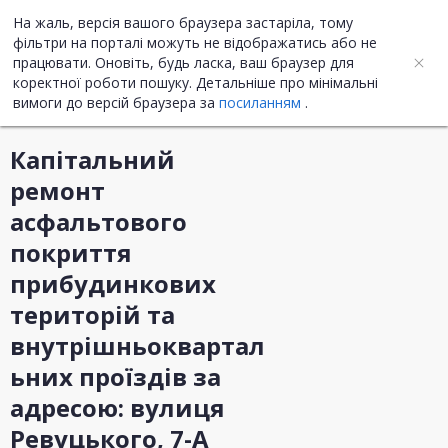
На жаль, версія вашого браузера застаріла, тому
UA
ENG
фільтри на порталі можуть не відображатись або не
працювати. Оновіть, будь ласка, ваш браузер для
коректної роботи пошуку. Детальніше про мінімальні
Інформація про закупівлю
вимоги до версій браузера за
посиланням
.
Капітальний
ремонт
асфальтового
покриття
прибудинкових
територій та
внутрішньоквартал
ьних проїздів за
адресою: вулиця
Ревуцького, 7-А