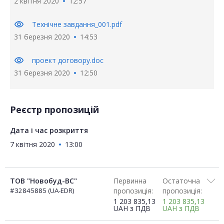
2 квітня 2020
12:57
visibility
Технічне завдання_001.pdf
31 березня 2020
14:53
visibility
проект договору.doc
31 березня 2020
12:50
Реєстр пропозицій
Дата і час розкриття
7 квітня 2020
13:00
ТОВ "Новобуд-ВС"
Первинна
Остаточна
#32845885 (UA-EDR)
пропозиція:
пропозиція:
1 203 835,13
1 203 835,13
UAH
з ПДВ
UAH
з ПДВ