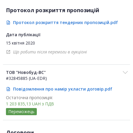
Протокол розкриття пропозицій
Протокол розкриття тендерних пропозицій.pdf
description
Дата публікації
15 квітня 2020
Що робити після перемоги в аукціоні
open_in_new
ТОВ "Новобуд-ВС"
#32845885 (UA-EDR)
Повідомлення про намір укласти договір.pdf
description
Остаточна пропозиція:
1 203 835,13
UAH
з ПДВ
Переможець
Договори