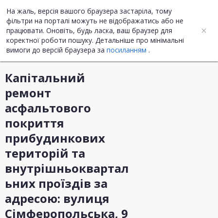
На жаль, версія вашого браузера застаріла, тому
UA
ENG
фільтри на порталі можуть не відображатись або не
працювати. Оновіть, будь ласка, ваш браузер для
коректної роботи пошуку. Детальніше про мінімальні
Інформація про закупівлю
вимоги до версій браузера за
посиланням
.
Капітальний
ремонт
асфальтового
покриття
прибудинкових
територій та
внутрішньоквартал
ьних проїздів за
адресою: вулиця
Сімферопольська, 9