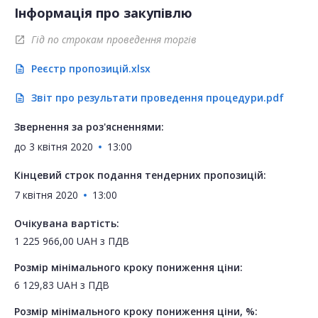
Інформація про закупівлю
Гід по строкам проведення торгів
open_in_new
Реєстр пропозицій.xlsx
description
Звіт про результати проведення процедури.pdf
description
Звернення за роз'ясненнями:
до
3 квітня 2020
13:00
Кінцевий строк подання тендерних пропозицій:
7 квітня 2020
13:00
Очікувана вартість:
1 225 966,00
UAH
з ПДВ
Розмір мінімального кроку пониження ціни:
6 129,83
UAH
з ПДВ
Розмір мінімального кроку пониження ціни, %: