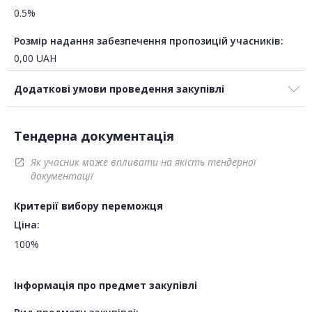
0.5%
Розмір надання забезпечення пропозицій учасників:
0,00
UAH
Додаткові умови проведення закупівлі
Тендерна документація
Як учасник може впливати на якість тендерної
open_in_new
документації
Критерії вибору переможця
Ціна:
100%
Інформація про предмет закупівлі