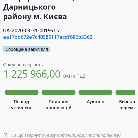
Дарницького
району м. Києва
UA-2020-03-31-001951-a
ea17bd672e7c48589117acdf686b5362
Спрощена закупівля
Очікувана вартість
1 225 966,00
UAH
з ПДВ
Період
Подання
Аукціон
Визначе
уточнень
пропозицій
перемо
На що звернути увагу потенційному постачальнику?
open_in_new