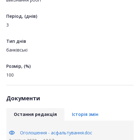
Період, (днів)
3
Тип днів
банківські
Розмір, (%)
100
Документи
Остання редакція
Історія змін
visibility
Оголошення - асфальтування.doc