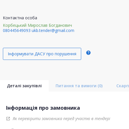
Контактна особа
Корбецький Мирослав Богданович
080445649093
ukb.tender@gmail.com
help
Інформувати ДАСУ про порушення
Деталі закупівлі
Питання та вимоги
(0)
Скар
Інформація про замовника
Як перевірити замовника перед участю в тендері
open_in_new