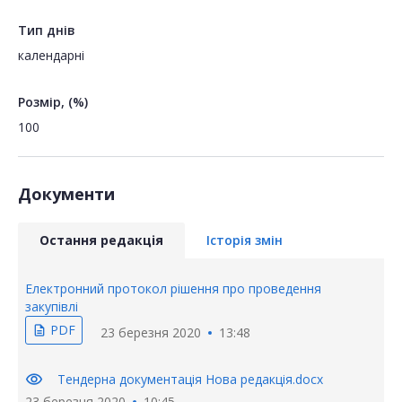
Тип днів
календарні
Розмір, (%)
100
Документи
Остання редакція
Історія змін
Електронний протокол рішення про проведення
закупівлі
PDF
description
23 березня 2020
13:48
visibility
Тендерна документація Нова редакція.docx
23 березня 2020
10:45