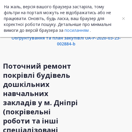
На жаль, версія вашого браузера застаріла, тому
UA
ENG
фільтри на порталі можуть не відображатись або не
працювати. Оновіть, будь ласка, ваш браузер для
коректної роботи пошуку. Детальніше про мінімальні
Інформація про закупівлю
вимоги до версій браузера за
посиланням
.
Обгрунтування та план закупівлі UA-P-2020-03-23-
002884-b
Поточний ремонт
покрівлі будівель
дошкільних
навчальних
закладів у м. Дніпрі
(покрівельні
роботи та інші
спеціалізовані