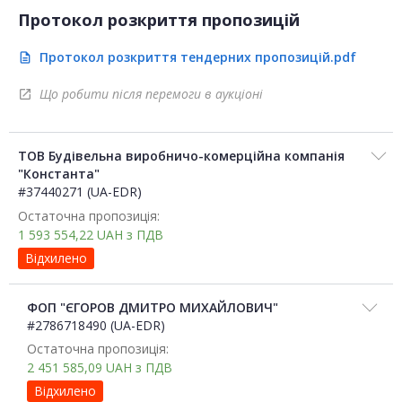
Протокол розкриття пропозицій
Протокол розкриття тендерних пропозицій.pdf
description
Що робити після перемоги в аукціоні
open_in_new
ТОВ Будівельна виробничо-комерційна компанія
"Константа"
#37440271 (UA-EDR)
Остаточна пропозиція:
1 593 554,22
UAH
з ПДВ
Відхилено
ФОП "ЄГОРОВ ДМИТРО МИХАЙЛОВИЧ"
#2786718490 (UA-EDR)
Остаточна пропозиція:
2 451 585,09
UAH
з ПДВ
Відхилено