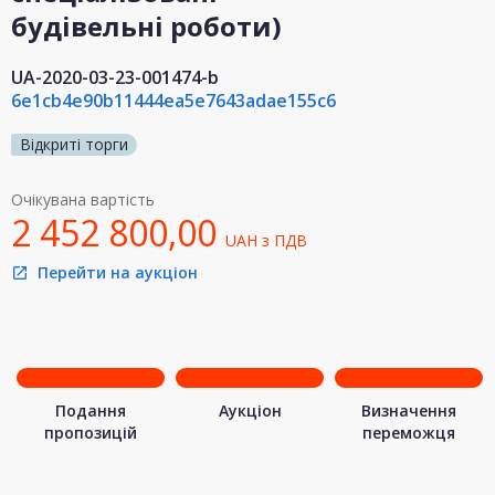
будівельні роботи)
UA-2020-03-23-001474-b
6e1cb4e90b11444ea5e7643adae155c6
Відкриті торги
Очікувана вартість
2 452 800,00
UAH
з ПДВ
Перейти на аукціон
open_in_new
Подання
Аукціон
Визначення
пропозицій
переможця