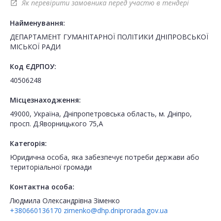
Як перевірити замовника перед участю в тендері
open_in_new
Найменування:
ДЕПАРТАМЕНТ ГУМАНІТАРНОЇ ПОЛІТИКИ ДНІПРОВСЬКОЇ
МІСЬКОЇ РАДИ
Код ЄДРПОУ:
40506248
Місцезнаходження:
49000, Україна, Дніпропетровська область, м. Дніпро,
просп. Д.Яворницького 75,А
Категорія:
Юридична особа, яка забезпечує потреби держави або
територіальної громади
Контактна особа:
Людмила Олександрівна Зіменко
+380660136170
zimenko@dhp.dniprorada.gov.ua