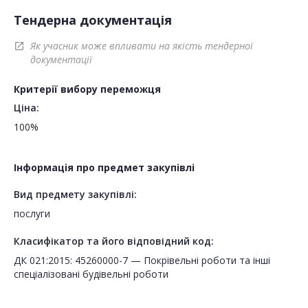
Тендерна документація
Як учасник може впливати на якість тендерної
open_in_new
документації
Критерії вибору переможця
Ціна:
100%
Інформація про предмет закупівлі
Вид предмету закупівлі:
послуги
Класифікатор та його відповідний код:
ДК 021:2015: 45260000-7 — Покрівельні роботи та інші
спеціалізовані будівельні роботи