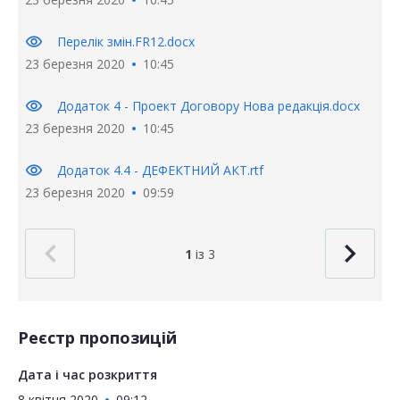
visibility
Перелік змін.FR12.docx
23 березня 2020
10:45
visibility
Додаток 4 - Проект Договору Нова редакція.docx
23 березня 2020
10:45
visibility
Додаток 4.4 - ДЕФЕКТНИЙ АКТ.rtf
23 березня 2020
09:59
1
із 3
Реєстр пропозицій
Дата і час розкриття
8 квітня 2020
09:12