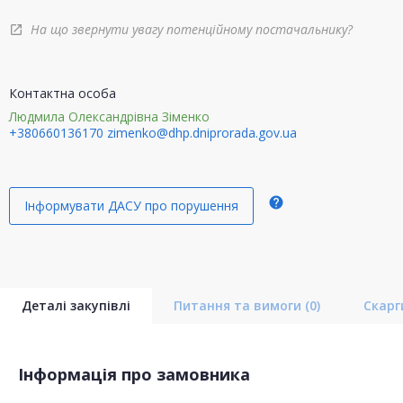
На що звернути увагу потенційному постачальнику?
open_in_new
Контактна особа
Людмила Олександрівна Зіменко
+380660136170
zimenko@dhp.dniprorada.gov.ua
help
Інформувати ДАСУ про порушення
Деталі закупівлі
Питання та вимоги
(0)
Скар
Інформація про замовника