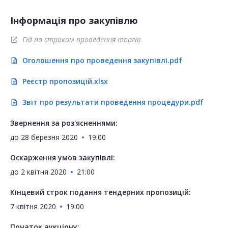
Інформація про закупівлю
Гід по строкам проведення торгів
open_in_new
Оголошення про проведення закупівлі.pdf
description
Реєстр пропозицій.xlsx
description
Звіт про результати проведення процедури.pdf
description
Звернення за роз'ясненнями:
до
28 березня 2020
19:00
Оскарження умов закупівлі:
до
2 квітня 2020
21:00
Кінцевий строк подання тендерних пропозицій:
7 квітня 2020
19:00
Початок аукціону: