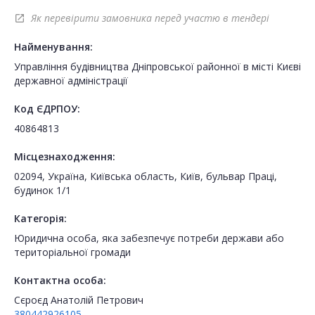
Як перевірити замовника перед участю в тендері
open_in_new
Найменування:
Управління будівництва Дніпровської районної в місті Києві
державної адміністрації
Код ЄДРПОУ:
40864813
Місцезнаходження:
02094, Україна, Київська область, Київ, бульвар Праці,
будинок 1/1
Категорія:
Юридична особа, яка забезпечує потреби держави або
територіальної громади
Контактна особа:
Сєроєд Анатолій Петрович
380442926105