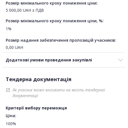
Розмір мінімального кроку пониження ціни:
5 000,00
UAH
з ПДВ
Розмір мінімального кроку пониження ціни, %:
1%
Розмір надання забезпечення пропозицій учасників:
0,00
UAH
Додаткові умови проведення закупівлі
Тендерна документація
Як учасник може впливати на якість тендерної
open_in_new
документації
Критерії вибору переможця
Ціна:
100%