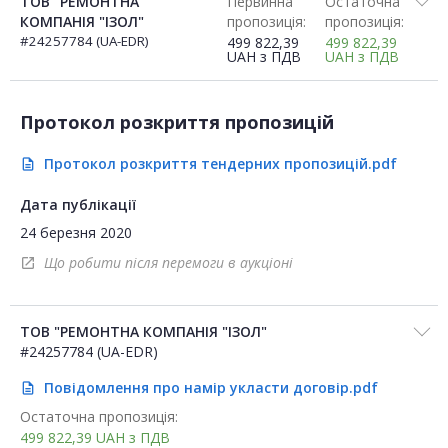
ТОВ "РЕМОНТНА
Первинна
Остаточна
КОМПАНІЯ "ІЗОЛ"
пропозиція:
пропозиція:
#24257784 (UA-EDR)
499 822,39
499 822,39
UAH
з ПДВ
UAH
з ПДВ
Протокол розкриття пропозицій
Протокол розкриття тендерних пропозицій.pdf
description
Дата публікації
24 березня 2020
Що робити після перемоги в аукціоні
open_in_new
ТОВ "РЕМОНТНА КОМПАНІЯ "ІЗОЛ"
#24257784 (UA-EDR)
Повідомлення про намір укласти договір.pdf
description
Остаточна пропозиція:
499 822,39
UAH
з ПДВ