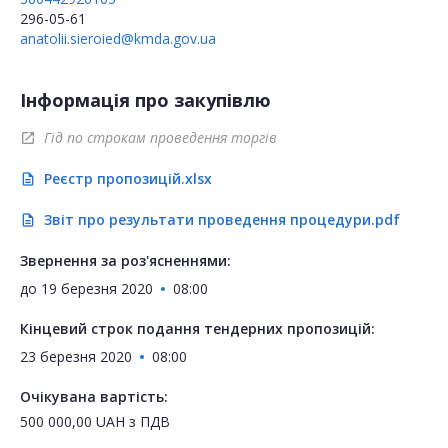
296-05-61
anatolii.sieroied@kmda.gov.ua
Інформація про закупівлю
Гід по строкам проведення торгів
open_in_new
Реєстр пропозицій.xlsx
description
Звіт про результати проведення процедури.pdf
description
Звернення за роз'ясненнями:
до
19 березня 2020
08:00
Кінцевий строк подання тендерних пропозицій:
23 березня 2020
08:00
Очікувана вартість:
500 000,00
UAH
з ПДВ