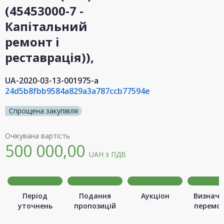
(45453000-7 -
Капітальний
ремонт і
реставрація)),
UA-2020-03-13-001975-a
24d5b8fbb9584a829a3a787ccb77594e
Спрощена закупівля
Очікувана вартість
500 000,00
UAH
з ПДВ
Період
Подання
Аукціон
Визначе
уточнень
пропозицій
перемо