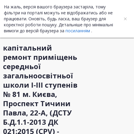
На жаль, версія вашого браузера застаріла, тому
UA
ENG
фільтри на порталі можуть не відображатись або не
працювати. Оновіть, будь ласка, ваш браузер для
коректної роботи пошуку. Детальніше про мінімальні
Інформація про закупівлю
вимоги до версій браузера за
посиланням
.
капітальний
ремонт приміщень
середньої
загальноосвітньої
школи І-ІІІ ступенів
№ 81 м. Києва,
Проспект Тичини
Павла, 22-А, (ДСТУ
Б.Д.1.1-2013 ДК
021:2015 (CPV) -