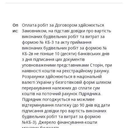
Оп
Оплата робіт за Договором здійснюється
ис:
Замовником, на підставі довідки про вартість
виконаних будівельних робіт та витрат за
формою № КБ-3 та акту приймання
виконаних будівельних робіт за формою №
КБ-2в не пізніше 10 (десяти) банківських днів
з дня підписання цих документів
уповноваженими представниками Сторін, при
наявності коштів на реєстраційному рахунку.
Розрахунки здійснюються в національній
валюті України у безготівковій формі шляхом
перерахування належних до сплати сум
коштів на поточний рахунок Підрядника.
Підрядник погоджується на можливе
відтермінування платежу (до 90 днів від дати
підписання довідки про вартість виконаних
будівельних робіт та витрат за формою
№КБ-3). Джерело фінансування-кошти
місцевих бюджетів.