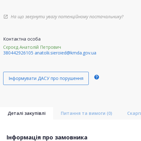
На що звернути увагу потенційному постачальнику?
open_in_new
Контактна особа
Сєроєд Анатолій Петрович
380442926105
anatolii.sieroied@kmda.gov.ua
help
Інформувати ДАСУ про порушення
Деталі закупівлі
Питання та вимоги
(0)
Скар
Інформація про замовника