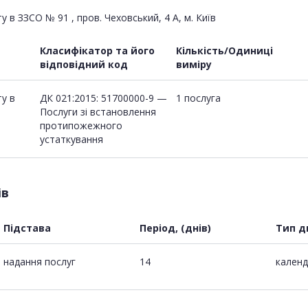
в ЗЗСО № 91 , пров. Чеховський, 4 А, м. Київ
Класифікатор та його
Кількість/Одиниці
відповідний код
виміру
у в
ДК 021:2015: 51700000-9 —
1 послуга
Послуги зі встановлення
протипожежного
устаткування
ів
Підстава
Період, (днів)
Тип д
надання послуг
14
календ