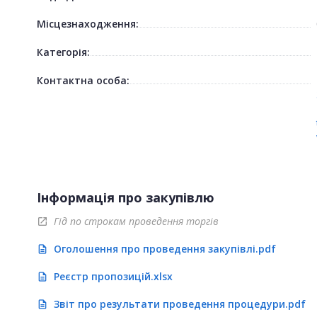
Місцезнаходження:
Категорія:
Контактна особа:
Інформація про закупівлю
Гід по строкам проведення торгів
open_in_new
Оголошення про проведення закупівлі.pdf
description
Реєстр пропозицій.xlsx
description
Звіт про результати проведення процедури.pdf
description