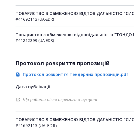
ТОВАРИСТВО З ОБМЕЖЕНОЮ ВІДПОВІДАЛЬНІСТЮ "СИС
#41692113 (UA-EDR)
Товариство з обмеженою відповідальністю "ТОНДО 
#41212299 (UA-EDR)
Протокол розкриття пропозицій
Протокол розкриття тендерних пропозицій.pdf
description
Дата публікації
Що робити після перемоги в аукціоні
open_in_new
ТОВАРИСТВО З ОБМЕЖЕНОЮ ВІДПОВІДАЛЬНІСТЮ "СИС
#41692113 (UA-EDR)