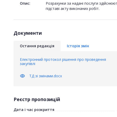
Опис:
Розрахунки за надані послуги здійснюю
підставі акту виконаних робіт.
Документи
Остання редакція
Історія змін
Електронний протокол рішення про проведення
закупівлі
visibility
ТД зі змінами.docx
Реєстр пропозицій
Дата і час розкриття