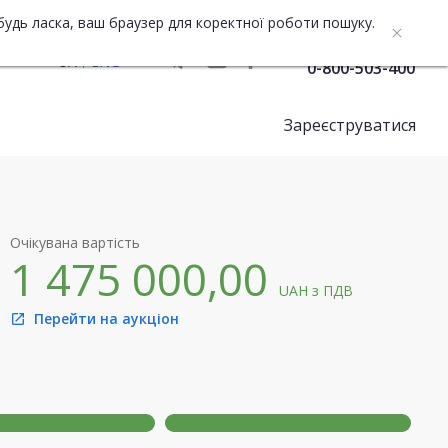
будь ласка, ваш браузер для коректної роботи пошуку.
Служба підтримки
UA
ENG
0-800-503-400
Зареєструватися
Очікувана вартість
1 475 000,00
UAH
з ПДВ
Перейти на аукціон
open_in_new