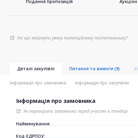
Подання пропозицій
Аукціон
На що звернути увагу потенційному постачальнику?
open_in_new
Деталі закупівлі
Питання та вимоги
(9)
С
Інформація про замовника
Інформація про закупівлю
Інформація про замовника
Як перевірити замовника перед участю в тендері
open_in_new
Найменування:
Код ЄДРПОУ: