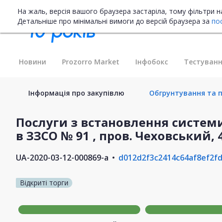
На жаль, версія вашого браузера застаріла, тому фільтри 
Детальніше про мінімальні вимоги до версій браузера за
по
Новини
Prozorro Market
Інфобокс
Тестуванн
Інформація про закупівлю
Обгрунтування та пл
Послуги з встановлення систем
в ЗЗСО № 91 , пров. Чеховський, 4
UA-2020-03-12-000869-a
d012d2f3c2414c64af8ef2f
Відкриті торги