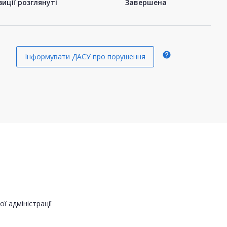
иції розглянуті
Завершена
help
Інформувати ДАСУ про порушення
ї адміністрації