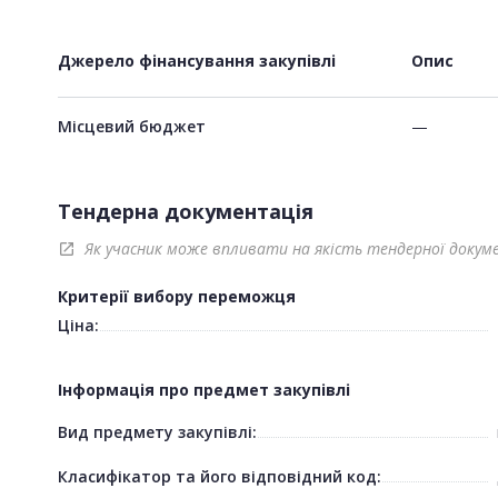
Джерело фінансування закупівлі
Опис
Місцевий бюджет
—
Тендерна документація
Як учасник може впливати на якість тендерної докум
open_in_new
Критерії вибору переможця
Ціна:
Інформація про предмет закупівлі
Вид предмету закупівлі:
Класифікатор та його відповідний код: