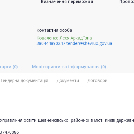
Визначення переможця
Пропоз
Контактна особа
Коваленко Леся Аркадіївна
380444890247
tender@shevruo.gov.ua
карги
(0)
Моніторинги та інформування
(0)
Тендерна документація
Документи
Договори
Управління освіти Шевченківської районної в місті Києві державно
37470086