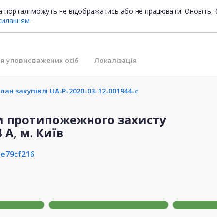
на порталі можуть не відображатись або не працювати. Оновіть, 
силанням
.
я уповноважених осіб
Локалізація
ан закупівлі UA-P-2020-03-12-001944-c
и протипожежного захисту
 А, м. Київ
de79cf216