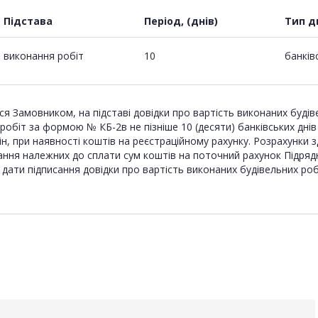
Підстава
Період, (днів)
Тип д
виконання робіт
10
банків
я Замовником, на підставі довідки про вартість виконаних буді
обіт за формою № КБ-2в не пізніше 10 (десяти) банківських днів
 при наявності коштів на реєстраційному рахунку. Розрахунки зд
ання належних до сплати сум коштів на поточний рахунок Підряд
ід дати підписання довідки про вартість виконаних будівельних 
в