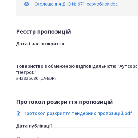
visibility
Оголошення ДНЗ № 671_харчоблок.doc
Реєстр пропозицій
Дата і час розкриття
Товариство з обмеженою відповідальністю "Аутсорс
"ПетроС"
#42325630 (UA-EDR)
Протокол розкриття пропозицій
Протокол розкриття тендерних пропозицій.pdf
description
Дата публікації