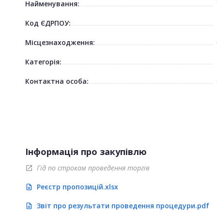
Найменування:
Код ЄДРПОУ:
Місцезнаходження:
Категорія:
Контактна особа:
Інформація про закупівлю
Гід по строкам проведення торгів
open_in_new
Реєстр пропозицій.xlsx
description
Звіт про результати проведення процедури.pdf
description