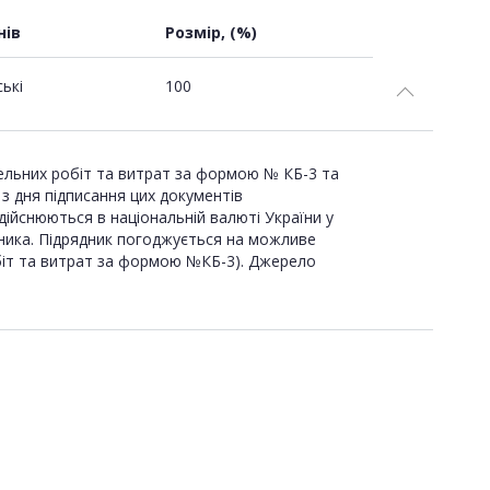
нів
Розмір, (%)
ські
100
вельних робіт та витрат за формою № КБ-3 та
 з дня підписання цих документів
ійснюються в національній валюті України у
ника. Підрядник погоджується на можливе
робіт та витрат за формою №КБ-3). Джерело