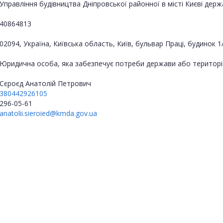
Управління будівництва Дніпровської районної в місті Києві держа
40864813
02094, Україна, Київська область, Київ, бульвар Праці, будинок 1
Юридична особа, яка забезпечує потреби держави або територі
Сєроєд Анатолій Петрович
380442926105
296-05-61
anatolii.sieroied@kmda.gov.ua