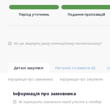
Період уточнень
Подання пропозицій
На що звернути увагу потенційному постачальнику?
open_in_new
Деталі закупівлі
Питання та вимоги
(0)
С
Інформація про замовника
Інформація про закупівлю
Інформація про замовника
Як перевірити замовника перед участю в тендері
open_in_new