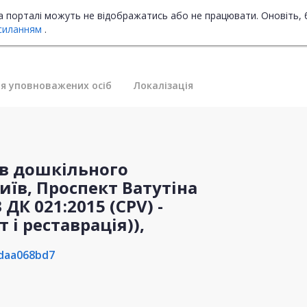
на порталі можуть не відображатись або не працювати. Оновіть, 
силанням
.
я уповноважених осіб
Локалізація
ів дошкільного
иїв, Проспект Ватутіна
 ДК 021:2015 (CPV) -
 і реставрація)),
daa068bd7