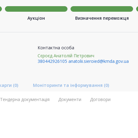
Аукціон
Визначення переможця
Контактна особа
Сєроєд Анатолій Петрович
380442926105
anatolii.sieroied@kmda.gov.ua
карги
(0)
Моніторинги та інформування
(0)
Тендерна документація
Документи
Договори