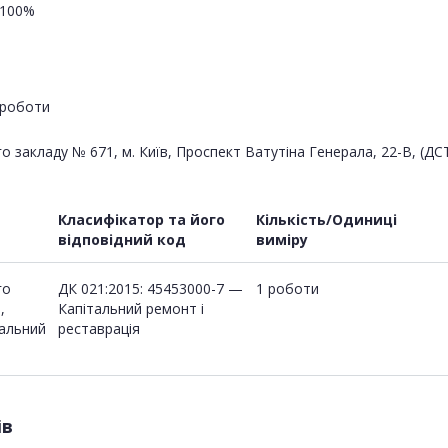
100%
роботи
закладу № 671, м. Київ, Проспект Ватутіна Генерала, 22-В, (ДСТУ 
Класифікатор та його
Кількість/Одиниці
відповідний код
виміру
го
ДК 021:2015: 45453000-7 —
1 роботи
,
Капітальний ремонт і
тальний
реставрація
ів