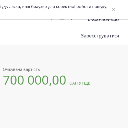
будь ласка, ваш браузер для коректної роботи пошуку.
Служба підтримки
UA
ENG
0-800-503-400
Зареєструватися
Очікувана вартість
700 000,00
UAH
з ПДВ