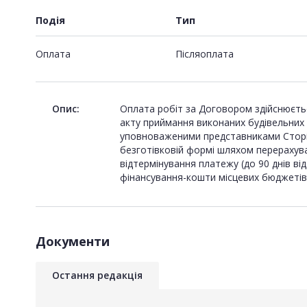
Подія
Тип
Оплата
Пiсляоплата
Опис:
Оплата робіт за Договором здійснюєтьс
акту приймання виконаних будівельних р
уповноваженими представниками Сторін,
безготівковій формі шляхом перерахув
відтермінування платежу (до 90 днів в
фінансування-кошти місцевих бюджеті
Документи
Остання редакція