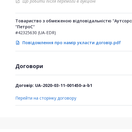
Що робити після перемоги в аукціоні
open_in_new
Товариство з обмеженою відповідальністю "Аутсорс
"ПетроС"
#42325630 (UA-EDR)
Повідомлення про намір укласти договір.pdf
description
Договори
Договір: UA-2020-03-11-001450-a-b1
Перейти на сторінку договору