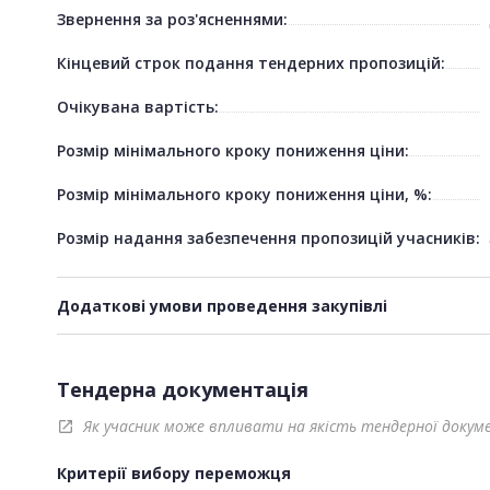
Звернення за роз'ясненнями:
Кінцевий строк подання тендерних пропозицій:
Очікувана вартість:
Розмір мінімального кроку пониження ціни:
Розмір мінімального кроку пониження ціни, %:
Розмір надання забезпечення пропозицій учасників:
Додаткові умови проведення закупівлі
Тендерна документація
Як учасник може впливати на якість тендерної докум
open_in_new
Критерії вибору переможця