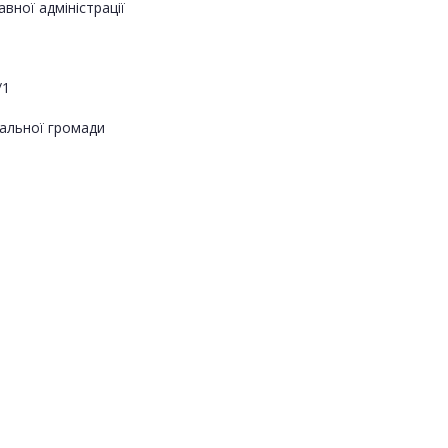
вної адміністрації
/1
альної громади