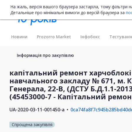
На жаль, версія вашого браузера застаріла, тому фільтри 
Детальніше про мінімальні вимоги до версій браузера за
по
Новини
Prozorro Market
Інфобокс
Тестуванн
Інформація про закупівлю
капітальний ремонт харчоблок
навчального закладу № 671, м. К
Генерала, 22-В, (ДСТУ Б.Д.1.1-2013
(45453000-7 - Капітальний ремонт
UA-2020-03-11-001450-a
0ca74fa8f7c945b285bd40d
Спрощена закупівля