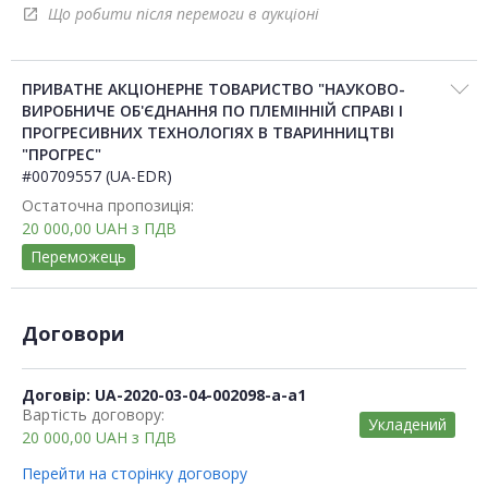
Що робити після перемоги в аукціоні
open_in_new
ПРИВАТНЕ АКЦІОНЕРНЕ ТОВАРИСТВО "НАУКОВО-
ВИРОБНИЧЕ ОБ'ЄДНАННЯ ПО ПЛЕМІННІЙ СПРАВІ І
ПРОГРЕСИВНИХ ТЕХНОЛОГІЯХ В ТВАРИННИЦТВІ
"ПРОГРЕС"
#00709557 (UA-EDR)
Остаточна пропозиція:
20 000,00
UAH
з ПДВ
Переможець
Договори
Договір: UA-2020-03-04-002098-a-a1
Вартість договору:
Укладений
20 000,00
UAH
з ПДВ
Перейти на сторінку договору