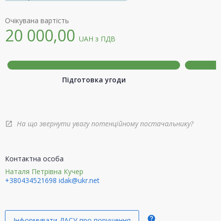
Очікувана вартість
20 000,00
UAH
з ПДВ
Підготовка угоди
На що звернути увагу потенційному постачальнику?
open_in_new
Контактна особа
Наталя Петрівна Кучер
+380434521698
idak@ukr.net
help
Інформувати ДАСУ про порушення