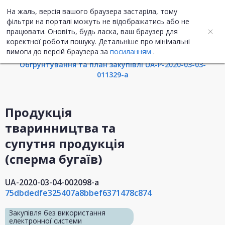
На жаль, версія вашого браузера застаріла, тому
UA
ENG
фільтри на порталі можуть не відображатись або не
працювати. Оновіть, будь ласка, ваш браузер для
коректної роботи пошуку. Детальніше про мінімальні
Інформація про закупівлю
вимоги до версій браузера за
посиланням
.
Обгрунтування та план закупівлі UA-P-2020-03-03-
011329-a
Продукція
тваринництва та
супутня продукція
(сперма бугаїв)
UA-2020-03-04-002098-a
75dbdedfe325407a8bbef6371478c874
Закупівля без використання
електронної системи