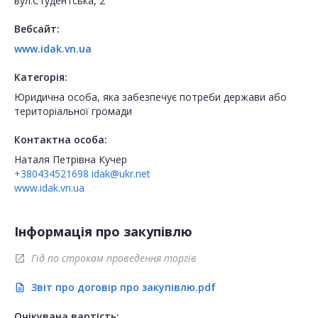
вул.Студентська, 2
Вебсайт:
www.idak.vn.ua
Категорія:
Юридична особа, яка забезпечує потреби держави або
територіальної громади
Контактна особа:
Наталя Петрівна Кучер
+380434521698
idak@ukr.net
www.idak.vn.ua
Інформація про закупівлю
Гід по строкам проведення торгів
open_in_new
Звіт про договір про закупівлю.pdf
description
Очікувана вартість: