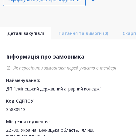
Деталі закупівлі
Питання та вимоги
(0)
Скар
Інформація про замовника
Як перевірити замовника перед участю в тендері
open_in_new
Найменування:
ДП "Іллінецький державний аграрний коледж"
Код ЄДРПОУ:
35830913
Місцезнаходження:
22700, Україна, Вінницька область, Іллінці,