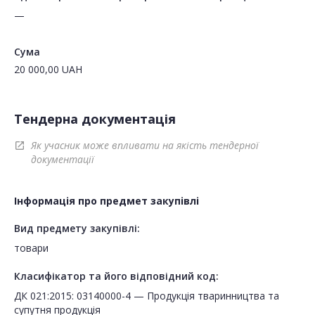
—
Сума
20 000,00
UAH
Тендерна документація
Як учасник може впливати на якість тендерної
open_in_new
документації
Інформація про предмет закупівлі
Вид предмету закупівлі:
товари
Класифікатор та його відповідний код:
ДК 021:2015: 03140000-4 — Продукція тваринництва та
супутня продукція