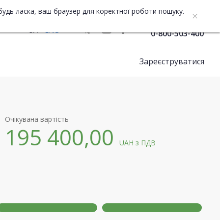
будь ласка, ваш браузер для коректної роботи пошуку.
Служба підтримки
UA
ENG
0-800-503-400
Зареєструватися
Очікувана вартість
195 400,00
UAH
з ПДВ