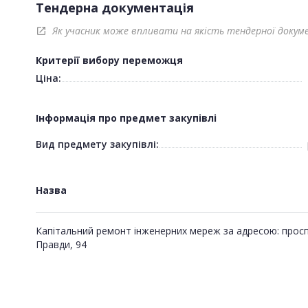
Тендерна документація
Як учасник може впливати на якість тендерної докум
open_in_new
Критерії вибору переможця
Ціна:
Інформація про предмет закупівлі
Вид предмету закупівлі:
Назва
Капітальний ремонт інженерних мереж за адресою: прос
Правди, 94