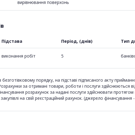
вирівнювання поверхонь
ів
Підстава
Період, (днів)
Тип д
виконання робіт
5
банків
безготівковому порядку, на підставі підписаного акту приймання
 Розрахунки за отримані товари, роботи і послуги здійснюються в
інансування розрахунок за надані послуги здійснювати протягом 
купівлі на свій реєстраційний рахунок. (джерело фінансування 