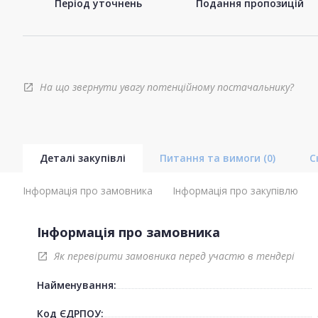
Період уточнень
Подання пропозицій
На що звернути увагу потенційному постачальнику?
open_in_new
Деталі закупівлі
Питання та вимоги
(0)
С
Інформація про замовника
Інформація про закупівлю
Інформація про замовника
Як перевірити замовника перед участю в тендері
open_in_new
Найменування:
Код ЄДРПОУ: