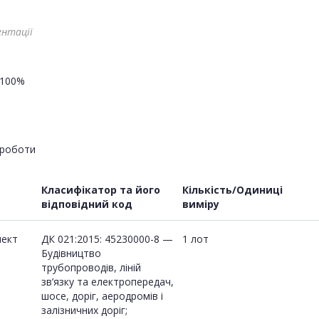
ентації
100%
роботи
Класифікатор та його
Кількість/Одиниці
відповідний код
виміру
пект
ДК 021:2015: 45230000-8 —
1 лот
Будівництво
трубопроводів, ліній
зв’язку та електропередач,
шосе, доріг, аеродромів і
залізничних доріг;