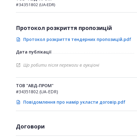
#34351802 (UA-EDR)
Протокол розкриття пропозицій
Протокол розкриття тендерних пропозицій.pdf
description
Дата публікації
Що робити після перемоги в аукціоні
open_in_new
ТОВ "АВД-ПРОМ"
#34351802 (UA-EDR)
Повідомлення про намір укласти договір.pdf
description
Договори