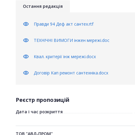
Остання редакція
visibility
Правди 94 Деф акт сантех.rtf
visibility
ТЕХНІЧНІ ВИМОГИ інжен мережі.doc
visibility
Квал. критерії інж мережі.docx
visibility
Договір Кап ремонт сантехніка.docx
Реєстр пропозицій
Дата і час розкриття
ТОВ "АВД-ПРОМ"