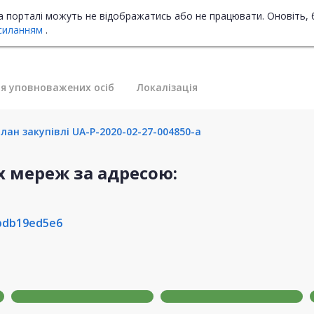
на порталі можуть не відображатись або не працювати. Оновіть, 
силанням
.
я уповноважених осіб
Локалізація
лан закупівлі UA-P-2020-02-27-004850-a
 мереж за адресою:
bdb19ed5e6