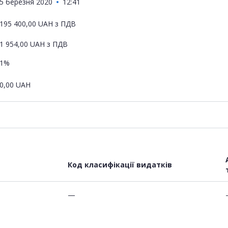
5 березня 2020
12:41
195 400,00
UAH
з ПДВ
1 954,00
UAH
з ПДВ
1%
0,00
UAH
Код класифікації видатків
—