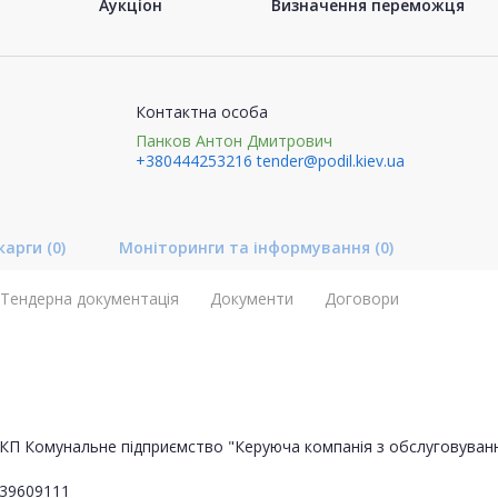
Аукціон
Визначення переможця
Контактна особа
Панков Антон Дмитрович
+380444253216
tender@podil.kiev.ua
карги
(0)
Моніторинги та інформування
(0)
Тендерна документація
Документи
Договори
КП Комунальне підприємство "Керуюча компанія з обслуговуван
39609111