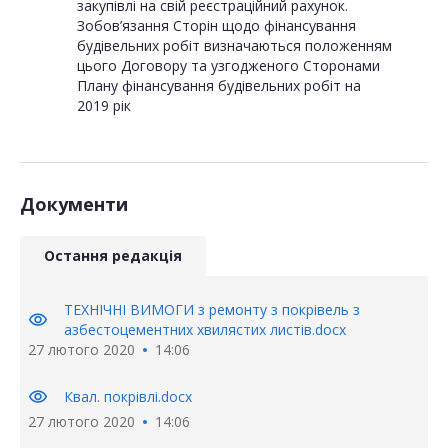
закупівлі на свій реєстраційний рахунок.
Зобов’язання Сторін щодо фінансування
будівельних робіт визначаються положенням
цього Договору та узгодженого Сторонами
Плану фінансування будівельних робіт на
2019 рік
Документи
Остання редакція
ТЕХНІЧНІ ВИМОГИ з ремонту з покрівель з
visibility
азбестоцементних хвилястих листів.docx
27 лютого 2020
14:06
visibility
Квал. покрівлі.docx
27 лютого 2020
14:06