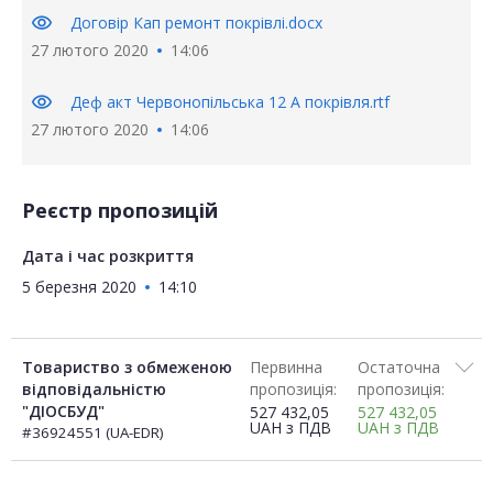
visibility
Договір Кап ремонт покрівлі.docx
27 лютого 2020
14:06
visibility
Деф акт Червонопільська 12 А покрівля.rtf
27 лютого 2020
14:06
Реєстр пропозицій
Дата і час розкриття
5 березня 2020
14:10
Товариство з обмеженою
Первинна
Остаточна
відповідальністю
пропозиція:
пропозиція:
"ДІОСБУД"
527 432,05
527 432,05
UAH
з ПДВ
UAH
з ПДВ
#36924551 (UA-EDR)