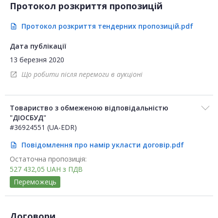
Протокол розкриття пропозицій
Протокол розкриття тендерних пропозицій.pdf
description
Дата публікації
13 березня 2020
Що робити після перемоги в аукціоні
open_in_new
Товариство з обмеженою відповідальністю
"ДІОСБУД"
#36924551 (UA-EDR)
Повідомлення про намір укласти договір.pdf
description
Остаточна пропозиція:
527 432,05
UAH
з ПДВ
Переможець
Договори