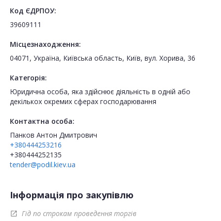
Код ЄДРПОУ:
39609111
Місцезнаходження:
04071, Україна, Київська область, Київ, вул. Хорива, 36
Категорія:
Юридична особа, яка здійснює діяльність в одній або
декількох окремих сферах господарювання
Контактна особа:
Панков Антон Дмитрович
+380444253216
+380444252135
tender@podil.kiev.ua
Інформація про закупівлю
Гід по строкам проведення торгів
open_in_new