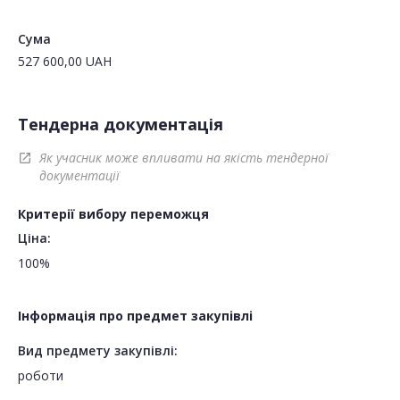
Сума
527 600,00
UAH
Тендерна документація
Як учасник може впливати на якість тендерної
open_in_new
документації
Критерії вибору переможця
Ціна:
100%
Інформація про предмет закупівлі
Вид предмету закупівлі:
роботи