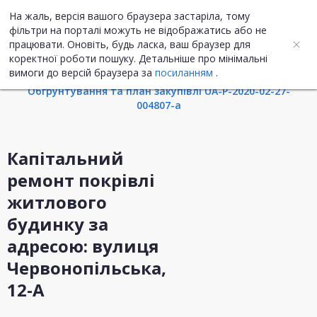
На жаль, версія вашого браузера застаріла, тому
UA
ENG
фільтри на порталі можуть не відображатись або не
працювати. Оновіть, будь ласка, ваш браузер для
коректної роботи пошуку. Детальніше про мінімальні
Інформація про закупівлю
вимоги до версій браузера за
посиланням
.
Обгрунтування та план закупівлі UA-P-2020-02-27-
004807-a
Капітальний
ремонт покрівлі
житлового
будинку за
адресою: вулиця
Червонопільська,
12-А