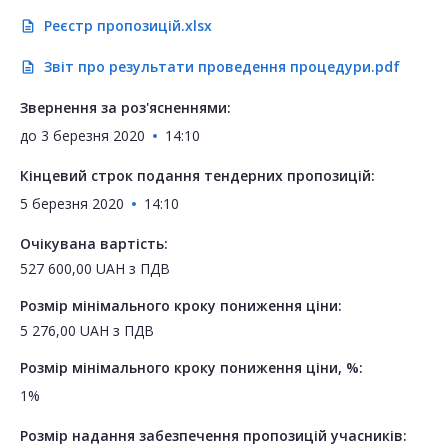
Реєстр пропозицій.xlsx
description
Звіт про результати проведення процедури.pdf
description
Звернення за роз'ясненнями:
до
3 березня 2020
14:10
Кінцевий строк подання тендерних пропозицій:
5 березня 2020
14:10
Очікувана вартість:
527 600,00
UAH
з ПДВ
Розмір мінімального кроку пониження ціни:
5 276,00
UAH
з ПДВ
Розмір мінімального кроку пониження ціни, %:
1%
Розмір надання забезпечення пропозицій учасників: