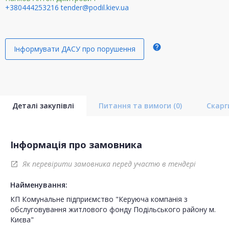
+380444253216
tender@podil.kiev.ua
help
Інформувати ДАСУ про порушення
Деталі закупівлі
Питання та вимоги
(0)
Скар
Інформація про замовника
Як перевірити замовника перед участю в тендері
open_in_new
Найменування:
КП Комунальне підприємство "Керуюча компанія з
обслуговування житлового фонду Подільського району м.
Києва"