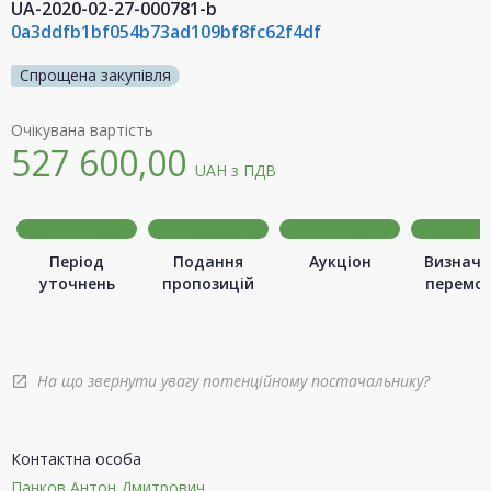
UA-2020-02-27-000781-b
0a3ddfb1bf054b73ad109bf8fc62f4df
Спрощена закупівля
Очікувана вартість
527 600,00
UAH
з ПДВ
Період
Подання
Аукціон
Визначе
уточнень
пропозицій
перемо
На що звернути увагу потенційному постачальнику?
open_in_new
Контактна особа
Панков Антон Дмитрович