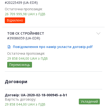
#20225439 (UA-EDR)
Остаточна пропозиція:
26 709 999,98
UAH
з ПДВ
Відхилено
ТОВ СК СТРОЙІНВЕСТ
#39086059 (UA-EDR)
Повідомлення про намір укласти договір.pdf
description
Остаточна пропозиція:
29 858 044,00
UAH
з ПДВ
Переможець
Договори
Договір: UA-2020-02-18-000945-a-b1
Вартість договору:
Укладений
29 858 044,00
UAH
з ПДВ