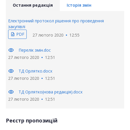
Остання редакція
Історія змін
Електронний протокол рішення про проведення
закупівлі
PDF
description
27 лютого 2020
12:55
visibility
Перелік змін.doc
27 лютого 2020
12:51
visibility
ТД Орлятко.docx
27 лютого 2020
12:51
visibility
ТД Орлятко(нова редакція).docx
27 лютого 2020
12:51
Реєстр пропозицій