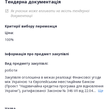
Тендерна документація
Як учасник може впливати на якість тендерної
open_in_new
документації
Критерії вибору переможця
Ціна:
100%
Інформація про предмет закупівлі
Вид предмету закупівлі:
роботи
Закупівля оголошена в межах реалізації Фінансової угоди
між Україною та Європейським інвестиційним банком
(Проект "Надзвичайна кредитна програма для відновлення
України"), ратифікованої Законом № 346-VII від 22.04....
Ще
Назва