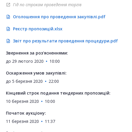
Гід по строкам проведення торгів
open_in_new
Оголошення про проведення закупівлі.pdf
description
Реєстр пропозицій.xlsx
description
Звіт про результати проведення процедури.pdf
description
Звернення за роз'ясненнями:
до
29 лютого 2020
10:00
Оскарження умов закупівлі:
до
5 березня 2020
22:00
Кінцевий строк подання тендерних пропозицій:
10 березня 2020
10:00
Початок аукціону:
11 березня 2020
11:37