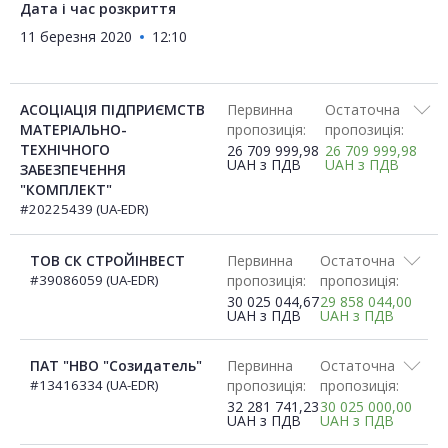
Дата і час розкриття
11 березня 2020
12:10
АСОЦІАЦІЯ ПІДПРИЄМСТВ
Первинна
Остаточна
МАТЕРІАЛЬНО-
пропозиція:
пропозиція:
ТЕХНІЧНОГО
26 709 999,98
26 709 999,98
UAH
з ПДВ
UAH
з ПДВ
ЗАБЕЗПЕЧЕННЯ
"КОМПЛЕКТ"
#20225439 (UA-EDR)
ТОВ СК СТРОЙІНВЕСТ
Первинна
Остаточна
#39086059 (UA-EDR)
пропозиція:
пропозиція:
30 025 044,67
29 858 044,00
UAH
з ПДВ
UAH
з ПДВ
ПАТ "НВО "Созидатель"
Первинна
Остаточна
#13416334 (UA-EDR)
пропозиція:
пропозиція:
32 281 741,23
30 025 000,00
UAH
з ПДВ
UAH
з ПДВ