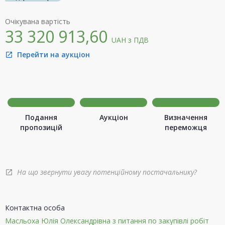
Очікувана вартість
33 320 913,60
UAH
з ПДВ
Перейти на аукціон
open_in_new
Подання
Аукціон
Визначення
пропозицій
переможця
На що звернути увагу потенційному постачальнику?
open_in_new
Контактна особа
Масльоха Юлія Олександрівна з питання по закупівлі робіт