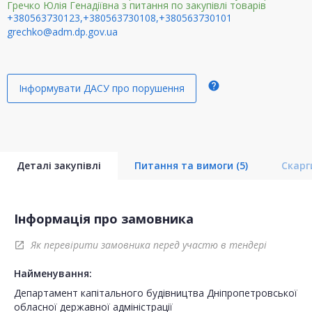
Гречко Юлія Генадіївна з питання по закупівлі товарів
+380563730123,+380563730108,+380563730101
grechko@adm.dp.gov.ua
help
Інформувати ДАСУ про порушення
Деталі закупівлі
Питання та вимоги
(5)
Скар
Інформація про замовника
Як перевірити замовника перед участю в тендері
open_in_new
Найменування:
Департамент капітального будівництва Дніпропетровської
обласної державної адміністрації