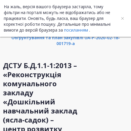
На жаль, версія вашого браузера застаріла, тому
UA
ENG
фільтри на порталі можуть не відображатись або не
працювати. Оновіть, будь ласка, ваш браузер для
коректної роботи пошуку. Детальніше про мінімальні
Інформація про закупівлю
вимоги до версій браузера за
посиланням
.
Обгрунтування та план закупівлі UA-P-2020-02-18-
001719-a
ДСТУ Б.Д.1.1-1:2013 –
«Реконструкція
комунального
закладу
«Дошкільний
навчальний заклад
(ясла-садок) –
центр розвитку