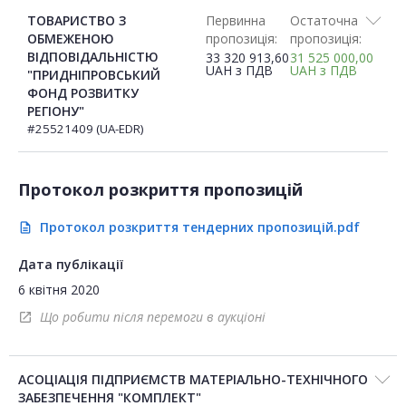
ТОВАРИСТВО З
Первинна
Остаточна
ОБМЕЖЕНОЮ
пропозиція:
пропозиція:
ВІДПОВІДАЛЬНІСТЮ
33 320 913,60
31 525 000,00
UAH
з ПДВ
UAH
з ПДВ
"ПРИДНІПРОВСЬКИЙ
ФОНД РОЗВИТКУ
РЕГІОНУ"
#25521409 (UA-EDR)
Протокол розкриття пропозицій
Протокол розкриття тендерних пропозицій.pdf
description
Дата публікації
6 квітня 2020
Що робити після перемоги в аукціоні
open_in_new
АСОЦІАЦІЯ ПІДПРИЄМСТВ МАТЕРІАЛЬНО-ТЕХНІЧНОГО
ЗАБЕЗПЕЧЕННЯ "КОМПЛЕКТ"