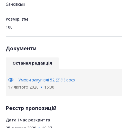
банківські
Розмір, (%)
100
Документи
Остання редакція
visibility
Умови закупівлі 52 (2)(1).docx
17 лютого 2020
15:30
Реєстр пропозицій
Дата і час розкриття
25 лютого 2020
10:37