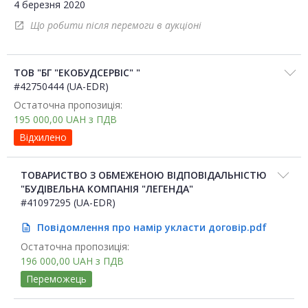
4 березня 2020
Що робити після перемоги в аукціоні
open_in_new
ТОВ "БГ "ЕКОБУДСЕРВІС" "
#42750444 (UA-EDR)
Остаточна пропозиція:
195 000,00
UAH
з ПДВ
Відхилено
ТОВАРИСТВО З ОБМЕЖЕНОЮ ВІДПОВІДАЛЬНІСТЮ
"БУДІВЕЛЬНА КОМПАНІЯ "ЛЕГЕНДА"
#41097295 (UA-EDR)
Повідомлення про намір укласти договір.pdf
description
Остаточна пропозиція:
196 000,00
UAH
з ПДВ
Переможець