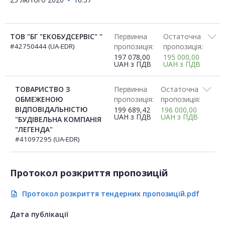
ТОВ "БГ "ЕКОБУДСЕРВІС" "
Первинна
Остаточна
#42750444 (UA-EDR)
пропозиція:
пропозиція:
197 078,00
195 000,00
UAH
з ПДВ
UAH
з ПДВ
ТОВАРИСТВО З
Первинна
Остаточна
ОБМЕЖЕНОЮ
пропозиція:
пропозиція:
ВІДПОВІДАЛЬНІСТЮ
199 689,42
196 000,00
UAH
з ПДВ
UAH
з ПДВ
"БУДІВЕЛЬНА КОМПАНІЯ
"ЛЕГЕНДА"
#41097295 (UA-EDR)
Протокол розкриття пропозицій
Протокол розкриття тендерних пропозицій.pdf
description
Дата публікації