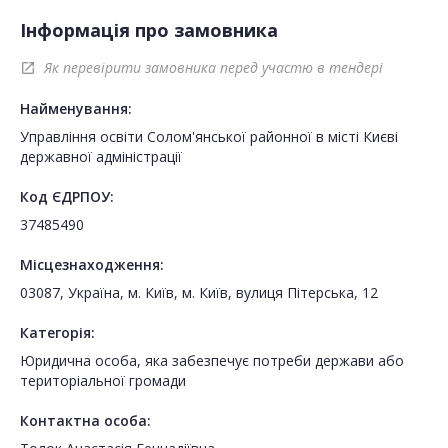
Інформація про замовника
Як перевірити замовника перед участю в тендері
open_in_new
Найменування:
Управління освіти Солом'янської районної в місті Києві
державної адміністрації
Код ЄДРПОУ:
37485490
Місцезнаходження:
03087, Україна, м. Київ, м. Київ, вулиця Пітерська, 12
Категорія:
Юридична особа, яка забезпечує потреби держави або
територіальної громади
Контактна особа: