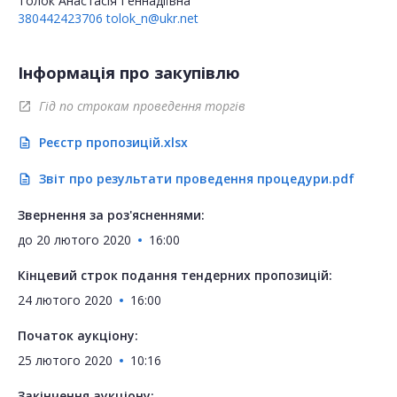
Толок Анастасія Геннадіївна
380442423706
tolok_n@ukr.net
Інформація про закупівлю
Гід по строкам проведення торгів
open_in_new
Реєстр пропозицій.xlsx
description
Звіт про результати проведення процедури.pdf
description
Звернення за роз'ясненнями:
до
20 лютого 2020
16:00
Кінцевий строк подання тендерних пропозицій:
24 лютого 2020
16:00
Початок аукціону:
25 лютого 2020
10:16
Закінчення аукціону: