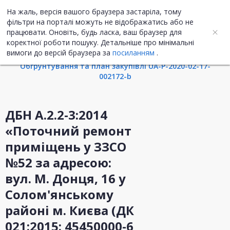
На жаль, версія вашого браузера застаріла, тому
UA
ENG
фільтри на порталі можуть не відображатись або не
працювати. Оновіть, будь ласка, ваш браузер для
коректної роботи пошуку. Детальніше про мінімальні
Інформація про закупівлю
вимоги до версій браузера за
посиланням
.
Обгрунтування та план закупівлі UA-P-2020-02-17-
002172-b
ДБН А.2.2-3:2014
«Поточний ремонт
приміщень у ЗЗСО
№52 за адресою:
вул. М. Донця, 16 у
Солом'янському
районі м. Києва (ДК
021:2015: 45450000-6