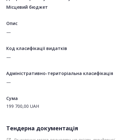
Місцевий бюджет
Опис
—
Код класифікації видатків
—
Адміністративно-територіальна класифікація
—
Сума
199 700,00
UAH
Тендерна документація
Як учасник може впливати на якість тендерної