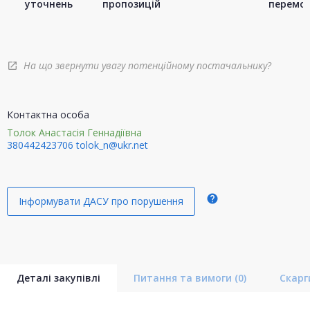
уточнень
пропозицій
перемо
На що звернути увагу потенційному постачальнику?
open_in_new
Контактна особа
Толок Анастасія Геннадіївна
380442423706
tolok_n@ukr.net
help
Інформувати ДАСУ про порушення
Деталі закупівлі
Питання та вимоги
(0)
Скар