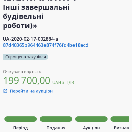
Інші завершальні
будівельні
роботи)»
UA-2020-02-17-002884-a
87d40365b964463e874f76fd4be18acd
Спрощена закупівля
Очікувана вартість
199 700,00
UAH
з ПДВ
Перейти на аукціон
open_in_new
Період
Подання
Аукціон
Визначе