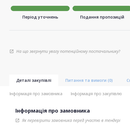
Період уточнень
Подання пропозицій
На що звернути увагу потенційному постачальнику?
open_in_new
Деталі закупівлі
Питання та вимоги
(0)
С
Інформація про замовника
Інформація про закупівлю
Інформація про замовника
Як перевірити замовника перед участю в тендері
open_in_new