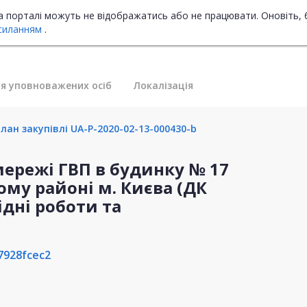
на порталі можуть не відображатись або не працювати. Оновіть, 
силанням
.
я уповноважених осіб
Локалізація
лан закупівлі UA-P-2020-02-13-000430-b
ережі ГВП в будинку № 17
ому районі м. Києва (ДК
ідні роботи та
7928fcec2