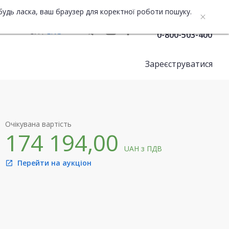
будь ласка, ваш браузер для коректної роботи пошуку.
Служба підтримки
UA
ENG
0-800-503-400
Зареєструватися
Очікувана вартість
174 194,00
UAH
з ПДВ
Перейти на аукціон
open_in_new