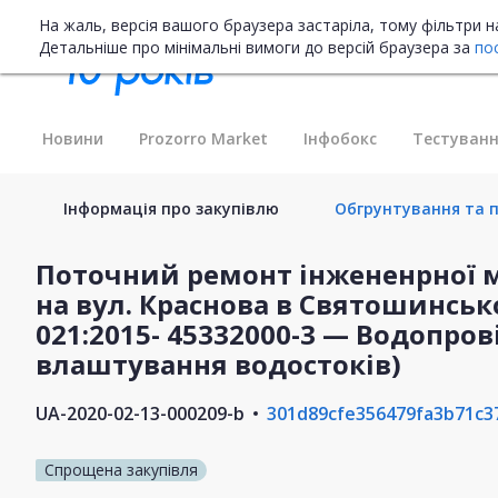
На жаль, версія вашого браузера застаріла, тому фільтри 
Детальніше про мінімальні вимоги до версій браузера за
по
Новини
Prozorro Market
Інфобокс
Тестуванн
Інформація про закупівлю
Обгрунтування та п
Поточний ремонт інжененрної м
на вул. Краснова в Святошинськ
021:2015- ‎45332000-3 — Водопров
влаштування водостоків)
UA-2020-02-13-000209-b
301d89cfe356479fa3b71c3
Спрощена закупівля