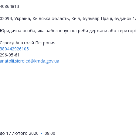
40864813
02094, Україна, Київська область, Київ, бульвар Праці, будинок 1
Юридична особа, яка забезпечує потреби держави або територі
Сєроєд Анатолій Петрович
380442926105
296-05-61
anatolii.sieroied@kmda.gov.ua
до
17 лютого 2020
08:00