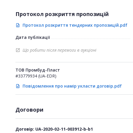
Протокол розкриття пропозицій
Протокол розкриття тендерних пропозицій.pdf
description
Дата публікації
Що робити після перемоги в аукціоні
open_in_new
ТОВ Промбуд-Пласт
#33779934 (UA-EDR)
Повідомлення про намір укласти договір.pdf
description
Договори
Договір: UA-2020-02-11-003912-b-b1