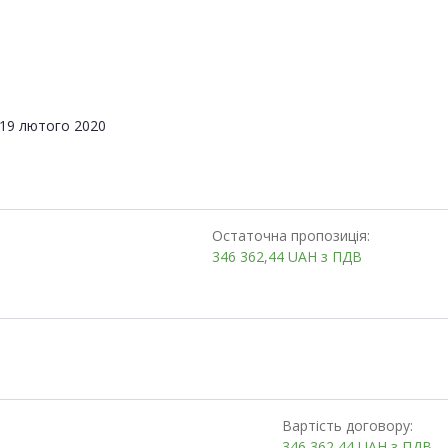
19 лютого 2020
Остаточна пропозиція:
346 362,44
UAH
з ПДВ
Вартість договору:
346 362,44
UAH
з ПДВ