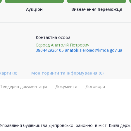
Аукціон
Визначення переможця
Контактна особа
Сєроєд Анатолій Петрович
380442926105
anatolii.sieroied@kmda.gov.ua
карги
(0)
Моніторинги та інформування
(0)
Тендерна документація
Документи
Договори
Управління будівництва Дніпровської районної в місті Києві держа