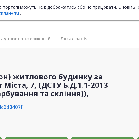
на порталі можуть не відображатись або не працювати. Оновіть, 
силанням
.
я уповноважених осіб
Локалізація
он) житлового будинку за
Міста, 7, (ДСТУ Б.Д.1.1-2013
арбування та скління)),
4c6d0407f