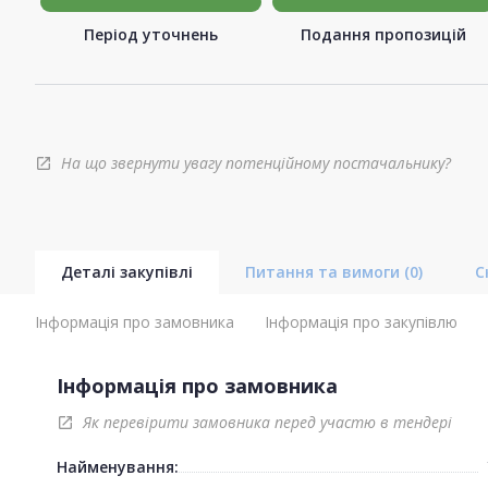
Період уточнень
Подання пропозицій
На що звернути увагу потенційному постачальнику?
open_in_new
Деталі закупівлі
Питання та вимоги
(0)
С
Інформація про замовника
Інформація про закупівлю
Інформація про замовника
Як перевірити замовника перед участю в тендері
open_in_new
Найменування: