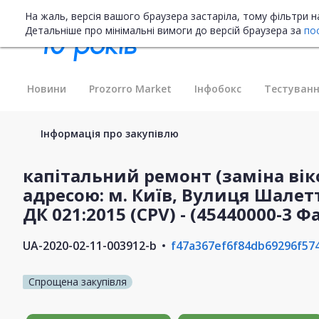
На жаль, версія вашого браузера застаріла, тому фільтри 
Детальніше про мінімальні вимоги до версій браузера за
по
Новини
Prozorro Market
Інфобокс
Тестуванн
Інформація про закупівлю
капітальний ремонт (заміна вік
адресою: м. Київ, Вулиця Шалетт 
ДК 021:2015 (CPV) - (45440000-3 Ф
UA-2020-02-11-003912-b
f47a367ef6f84db69296f57
Спрощена закупівля