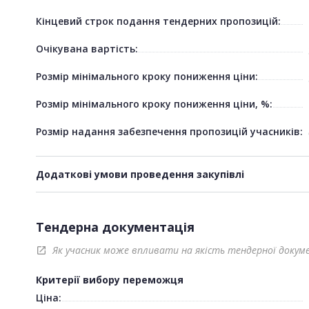
Кінцевий строк подання тендерних пропозицій:
Очікувана вартість:
Розмір мінімального кроку пониження ціни:
Розмір мінімального кроку пониження ціни, %:
Розмір надання забезпечення пропозицій учасників:
Додаткові умови проведення закупівлі
Тендерна документація
Як учасник може впливати на якість тендерної докум
open_in_new
Критерії вибору переможця
Ціна: