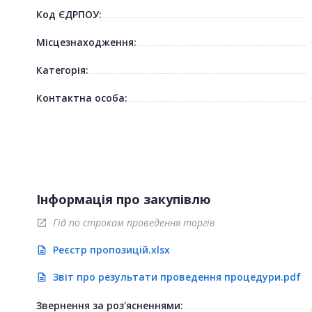
Код ЄДРПОУ:
Місцезнаходження:
Категорія:
Контактна особа:
Інформація про закупівлю
Гід по строкам проведення торгів
open_in_new
Реєстр пропозицій.xlsx
description
Звіт про результати проведення процедури.pdf
description
Звернення за роз'ясненнями: