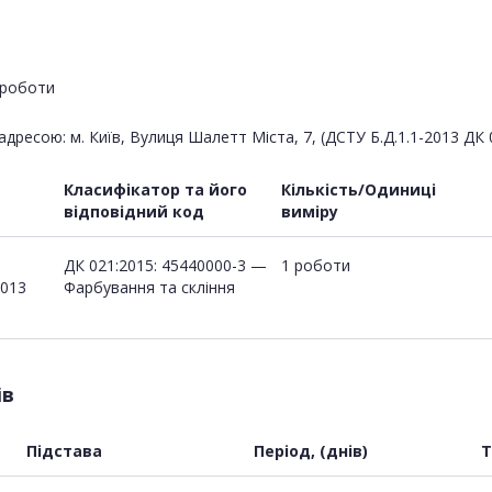
роботи
дресою: м. Київ, Вулиця Шалетт Міста, 7, (ДСТУ Б.Д.1.1-2013 ДК 0
Класифікатор та його
Кількість/Одиниці
відповідний код
виміру
ДК 021:2015: 45440000-3 —
1 роботи
2013
Фарбування та скління
ів
Підстава
Період, (днів)
Т