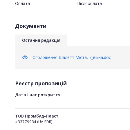
Оплата
Пiсляоплата
Документи
Остання редакція
visibility
Оголошення Шалетт Міста, 7_вікна.doc
Реєстр пропозицій
Дата і час розкриття
ТОВ Промбуд-Пласт
#33779934 (UA-EDR)