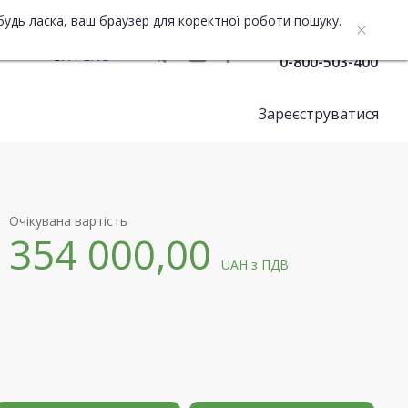
будь ласка, ваш браузер для коректної роботи пошуку.
Служба підтримки
UA
ENG
0-800-503-400
Зареєструватися
Очікувана вартість
354 000,00
UAH
з ПДВ