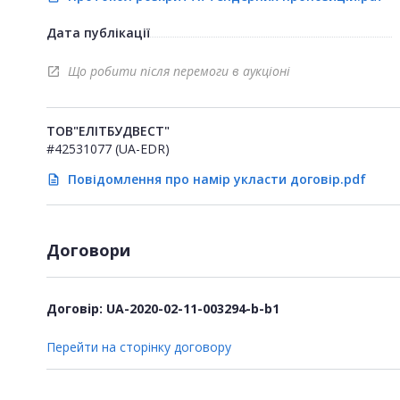
Дата публікації
Що робити після перемоги в аукціоні
open_in_new
ТОВ"ЕЛІТБУДВЕСТ"
#42531077 (UA-EDR)
Повідомлення про намір укласти договір.pdf
description
Договори
Договір: UA-2020-02-11-003294-b-b1
Перейти на сторінку договору