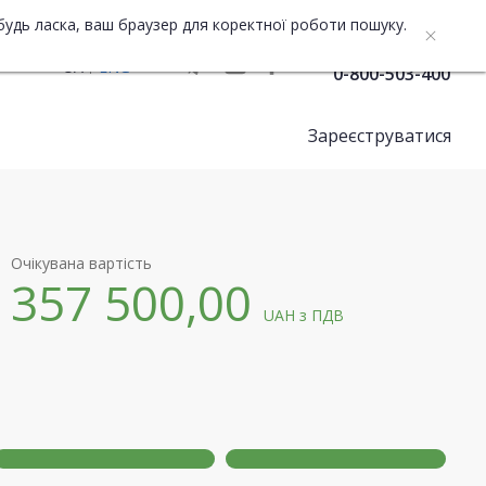
будь ласка, ваш браузер для коректної роботи пошуку.
Служба підтримки
UA
ENG
0-800-503-400
Зареєструватися
Очікувана вартість
357 500,00
UAH
з ПДВ