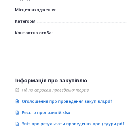
Місцезнаходження:
Категорія:
Контактна особа:
Інформація про закупівлю
Гід по строкам проведення торгів
open_in_new
Оголошення про проведення закупівлі.pdf
description
Реєстр пропозицій.xlsx
description
Звіт про результати проведення процедури.pdf
description