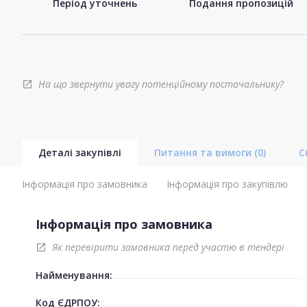
Період уточнень
Подання пропозицій
На що звернути увагу потенційному постачальнику?
open_in_new
Деталі закупівлі
Питання та вимоги
(0)
С
Інформація про замовника
Інформація про закупівлю
Інформація про замовника
Як перевірити замовника перед участю в тендері
open_in_new
Найменування:
Код ЄДРПОУ: