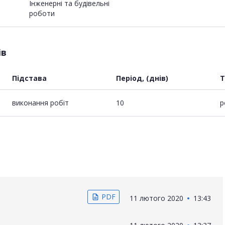
Інженерні та будівельні
роботи
ів
Підстава
Період, (днів)
Т
виконання робіт
10
р
PDF
description
11 лютого 2020
13:43