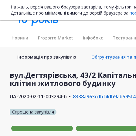
На жаль, версія вашого браузера застаріла, тому фільтри 
Детальніше про мінімальні вимоги до версій браузера за
по
Новини
Prozorro Market
Інфобокс
Тестуванн
Інформація про закупівлю
Обгрунтування та пл
вул.Дегтярівська, 43/2 Капітал
клітин житлового будинку
UA-2020-02-11-003294-b
8338a963cdbf4db9ab595f
Спрощена закупівля