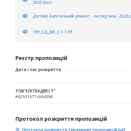
2020.docx
visibility
Договір Капітальний ремонт - експертиза -2020.
visibility
109_СД_ДФ_2-1-1.rtf
Реєстр пропозицій
Дата і час розкриття
ТОВ"ЕЛІТБУДВЕСТ"
#42531077 (UA-EDR)
Протокол розкриття пропозицій
Протокол розкриття тендерних пропозицій.pdf
description