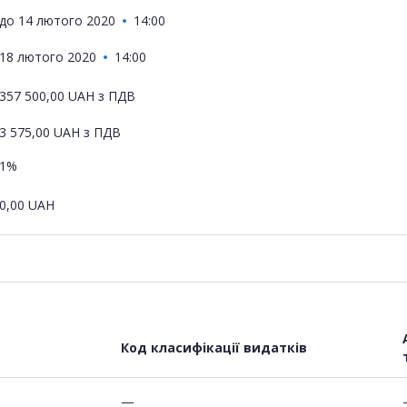
до
14 лютого 2020
14:00
18 лютого 2020
14:00
357 500,00
UAH
з ПДВ
3 575,00
UAH
з ПДВ
1%
0,00
UAH
Код класифікації видатків
—