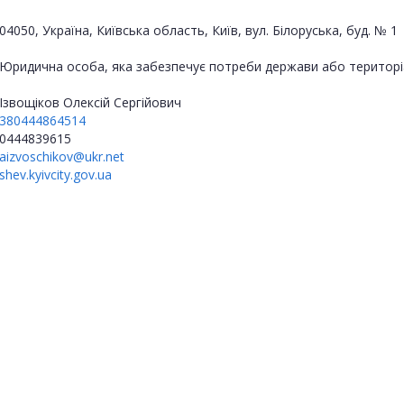
04050, Україна, Київська область, Київ, вул. Білоруська, буд. № 1
Юридична особа, яка забезпечує потреби держави або територі
Ізвощіков Олексій Сергійович
380444864514
0444839615
aizvoschikov@ukr.net
shev.kyivcity.gov.ua