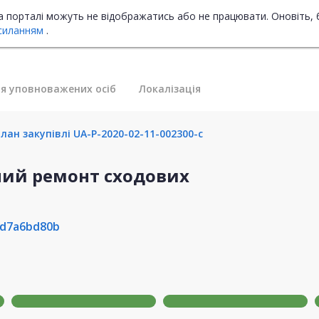
на порталі можуть не відображатись або не працювати. Оновіть, 
силанням
.
я уповноважених осіб
Локалізація
ан закупівлі UA-P-2020-02-11-002300-c
ьний ремонт сходових
4d7a6bd80b