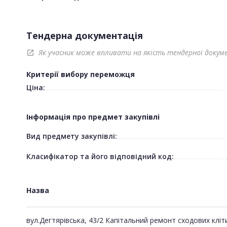
Тендерна документація
Як учасник може впливати на якість тендерної докум
open_in_new
Критерії вибору переможця
Ціна:
Інформація про предмет закупівлі
Вид предмету закупівлі:
Класифікатор та його відповідний код:
Назва
вул.Дегтярівська, 43/2 Капітальний ремонт сходових кліт