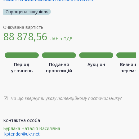
Спрощена закупівля
Очікувана вартість
88 878,56
UAH
з ПДВ
Період
Подання
Аукціон
Визначе
уточнень
пропозицій
перемо
На що звернути увагу потенційному постачальнику?
open_in_new
Контактна особа
Бурлака Наталія Василівна
kptender@ukr.net