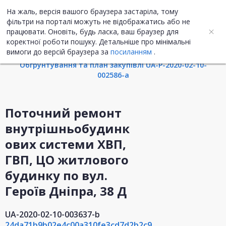
На жаль, версія вашого браузера застаріла, тому
UA
ENG
фільтри на порталі можуть не відображатись або не
працювати. Оновіть, будь ласка, ваш браузер для
коректної роботи пошуку. Детальніше про мінімальні
Інформація про закупівлю
вимоги до версій браузера за
посиланням
.
Обгрунтування та план закупівлі UA-P-2020-02-10-
002586-a
Поточний ремонт
внутрішньобудинк
ових системи ХВП,
ГВП, ЦО житлового
будинку по вул.
Героїв Дніпра, 38 Д
UA-2020-02-10-003637-b
24da71b9b02e4c00a310fe3cd7d2b2c9