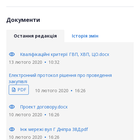
Документи
Остання редакція
Історія змін
visibility
Кваліфікаційні критерії ГВП, ХВП, ЦО.docx
13 лютого 2020
10:32
Електронний протокол рішення про проведення
закупівлі
PDF
description
10 лютого 2020
16:26
visibility
Проект договору.docx
10 лютого 2020
16:26
visibility
Інж мережі вул Г Дніпра 38Д.pdf
10 лютого 2020
16:26