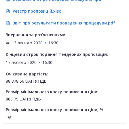
Реєстр пропозицій.xlsx
description
Звіт про результати проведення процедури.pdf
description
Звернення за роз'ясненнями:
до
13 лютого 2020
16:30
Кінцевий строк подання тендерних пропозицій:
17 лютого 2020
16:30
Очікувана вартість:
88 878,56
UAH
з ПДВ
Розмір мінімального кроку пониження ціни:
888,79
UAH
з ПДВ
Розмір мінімального кроку пониження ціни, %:
1%