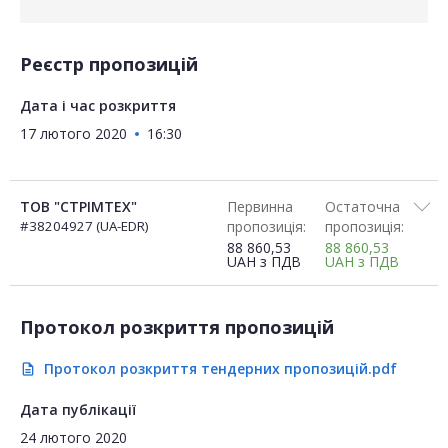
Реєстр пропозицій
Дата і час розкриття
17 лютого 2020
16:30
ТОВ "СТРІМТЕХ"
Первинна
Остаточна
#38204927 (UA-EDR)
пропозиція:
пропозиція:
88 860,53
88 860,53
UAH
з ПДВ
UAH
з ПДВ
Протокол розкриття пропозицій
Протокол розкриття тендерних пропозицій.pdf
description
Дата публікації
24 лютого 2020