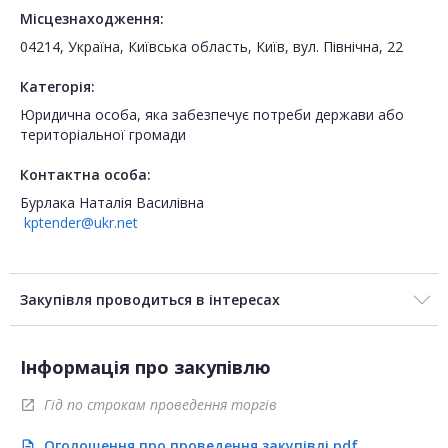
Місцезнаходження:
04214, Україна, Київська область, Київ, вул. Північна, 22
Категорія:
Юридична особа, яка забезпечує потреби держави або
територіальної громади
Контактна особа:
Бурлака Наталія Василівна
kptender@ukr.net
Закупівля проводиться в інтересах
Інформація про закупівлю
Гід по строкам проведення торгів
open_in_new
Оголошення про проведення закупівлі.pdf
description