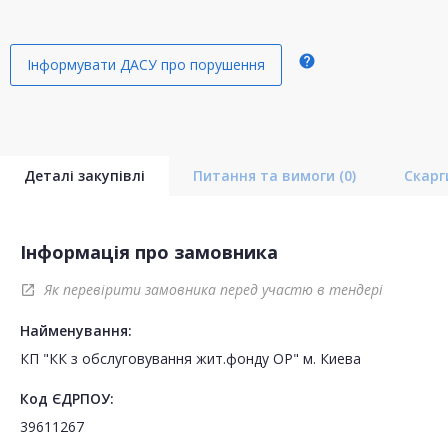
help
Інформувати ДАСУ про порушення
Деталі закупівлі
Питання та вимоги
(0)
Скар
Інформація про замовника
Як перевірити замовника перед участю в тендері
open_in_new
Найменування:
КП "КК з обслуговування жит.фонду ОР" м. Киева
Код ЄДРПОУ:
39611267