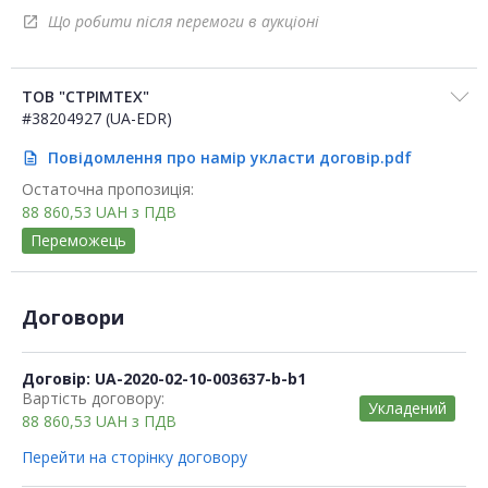
Що робити після перемоги в аукціоні
open_in_new
ТОВ "СТРІМТЕХ"
#38204927 (UA-EDR)
Повідомлення про намір укласти договір.pdf
description
Остаточна пропозиція:
88 860,53
UAH
з ПДВ
Переможець
Договори
Договір: UA-2020-02-10-003637-b-b1
Вартість договору:
Укладений
88 860,53
UAH
з ПДВ
Перейти на сторінку договору