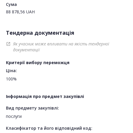
Сума
88 878,56
UAH
Тендерна документація
Як учасник може впливати на якість тендерної
open_in_new
документації
Критерії вибору переможця
Ціна:
100%
Інформація про предмет закупівлі
Вид предмету закупівлі:
послуги
Класифікатор та його відповідний код: