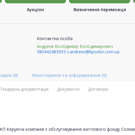
Аукціон
Визначення переможця
Контактна особа
Андреєв Володимир Володимирович
380442483093
v.andreev@kpsolor.com.ua
карги
(0)
Моніторинги та інформування
(0)
Тендерна документація
Документи
Договори
КП Керуюча компанія з обслуговування житлового фонду Солом'