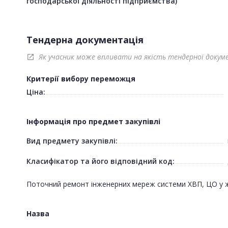
господарської діяльності підприємства)
Тендерна документація
Як учасник може впливати на якість тендерної докум
open_in_new
Критерії вибору переможця
Ціна:
Інформація про предмет закупівлі
Вид предмету закупівлі:
Класифікатор та його відповідний код:
Поточний ремонт інженерних мереж системи ХВП, ЦО у жи
Назва