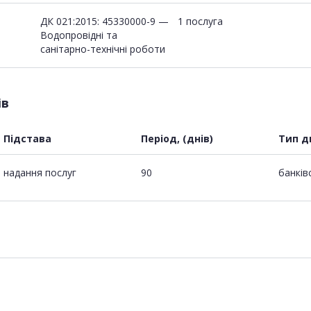
ДК 021:2015: 45330000-9 —
1 послуга
Водопровідні та
санітарно-технічні роботи
ів
Підстава
Період, (днів)
Тип д
надання послуг
90
банків