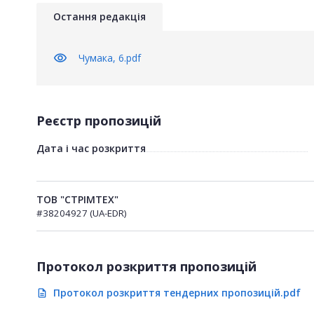
Остання редакція
visibility
Чумака, 6.pdf
Реєстр пропозицій
Дата і час розкриття
ТОВ "СТРІМТЕХ"
#38204927 (UA-EDR)
Протокол розкриття пропозицій
Протокол розкриття тендерних пропозицій.pdf
description