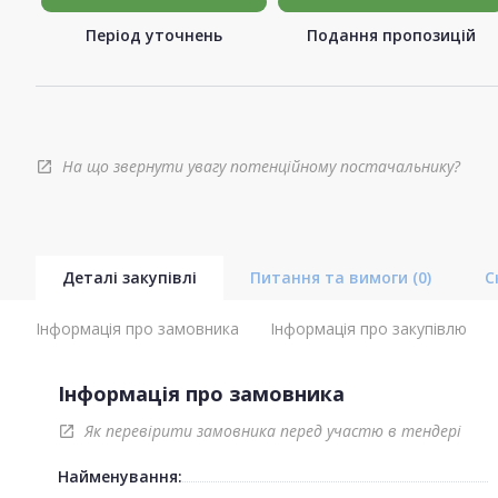
Період уточнень
Подання пропозицій
На що звернути увагу потенційному постачальнику?
open_in_new
Деталі закупівлі
Питання та вимоги
(0)
С
Інформація про замовника
Інформація про закупівлю
Інформація про замовника
Як перевірити замовника перед участю в тендері
open_in_new
Найменування: