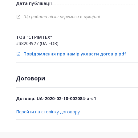
Дата публікації
Що робити після перемоги в аукціоні
open_in_new
ТОВ "СТРІМТЕХ"
#38204927 (UA-EDR)
Повідомлення про намір укласти договір.pdf
description
Договори
Договір: UA-2020-02-10-002084-a-c1
Перейти на сторінку договору