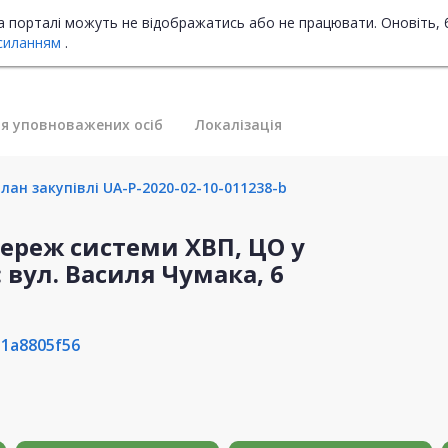
на порталі можуть не відображатись або не працювати. Оновіть, 
силанням
.
я уповноважених осіб
Локалізація
лан закупівлі UA-P-2020-02-10-011238-b
ереж системи ХВП, ЦО у
вул. Василя Чумака, 6
1a8805f56