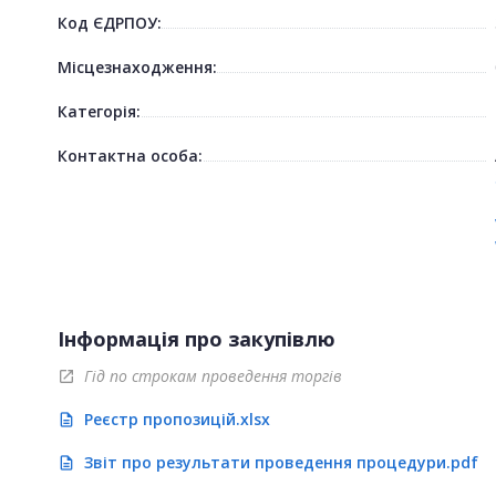
Код ЄДРПОУ:
Місцезнаходження:
Категорія:
Контактна особа:
Інформація про закупівлю
Гід по строкам проведення торгів
open_in_new
Реєстр пропозицій.xlsx
description
Звіт про результати проведення процедури.pdf
description