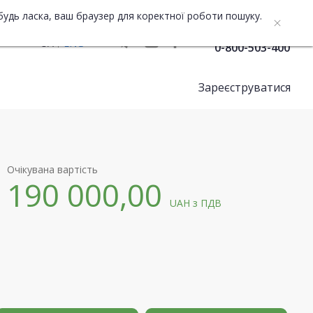
будь ласка, ваш браузер для коректної роботи пошуку.
Служба підтримки
UA
ENG
0-800-503-400
Зареєструватися
Очікувана вартість
190 000,00
UAH
з ПДВ