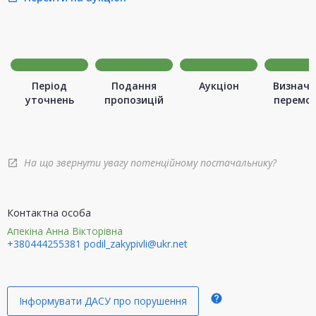
Період
Подання
Аукціон
Визначе
уточнень
пропозицій
перемо
На що звернути увагу потенційному постачальнику?
open_in_new
Контактна особа
Апекіна Анна Вікторівна
+380444255381
podil_zakypivli@ukr.net
help
Інформувати ДАСУ про порушення