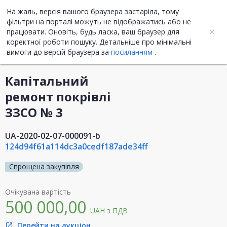
На жаль, версія вашого браузера застаріла, тому
UA
ENG
фільтри на порталі можуть не відображатись або не
працювати. Оновіть, будь ласка, ваш браузер для
коректної роботи пошуку. Детальніше про мінімальні
Інформація про закупівлю
вимоги до версій браузера за
посиланням
.
Капітальний
ремонт покрівлі
ЗЗСО № 3
UA-2020-02-07-000091-b
124d94f61a114dc3a0cedf187ade34ff
Спрощена закупівля
Очікувана вартість
500 000,00
UAH
з ПДВ
Перейти на аукціон
open_in_new