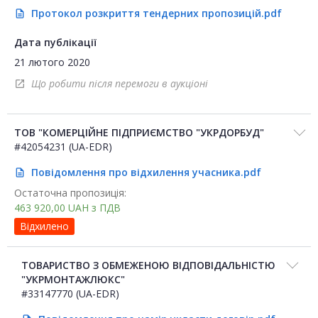
Протокол розкриття тендерних пропозицій.pdf
description
Дата публікації
21 лютого 2020
Що робити після перемоги в аукціоні
open_in_new
ТОВ "КОМЕРЦІЙНЕ ПІДПРИЄМСТВО "УКРДОРБУД"
#42054231 (UA-EDR)
Повідомлення про відхилення учасника.pdf
description
Остаточна пропозиція:
463 920,00
UAH
з ПДВ
Відхилено
ТОВАРИСТВО З ОБМЕЖЕНОЮ ВІДПОВІДАЛЬНІСТЮ
"УКРМОНТАЖЛЮКС"
#33147770 (UA-EDR)