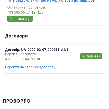
Повідомлення про намір укласти договір.pdf
description
Остаточна пропозиція:
498 586,00
UAH
з ПДВ
Переможець
Договори
Договір: UA-2020-02-07-000091-b-b1
Вартість договору:
Укладений
498 586,00
UAH
з ПДВ
Перейти на сторінку договору
ПРОЗОРРО