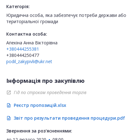
Категорія:
Юридична особа, яка забезпечує потреби держави або
територіальної громади
Контактна особа:
Апекіна Анна Вікторівна
+380444255381
+380444250477
podil_zakypivli@ukr.net
Інформація про закупівлю
Гід по строкам проведення торгів
open_in_new
Реєстр пропозицій.xlsx
description
Звіт про результати проведення процедури.pdf
description
Звернення за роз'ясненнями:
до
12 лютого 2020
08:00