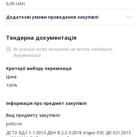
0,00
UAH
Додаткові умови проведення закупівлі
Тендерна документація
Як учасник може впливати на якість тендерної
open_in_new
документації
Критерії вибору переможця
Ціна:
100%
Інформація про предмет закупівлі
Вид предмету закупівлі:
роботи
ДСТУ БД.1.1-1:2013 ДБН В.2.2-3:2018 згідно ЄЗС ДК 021:2015