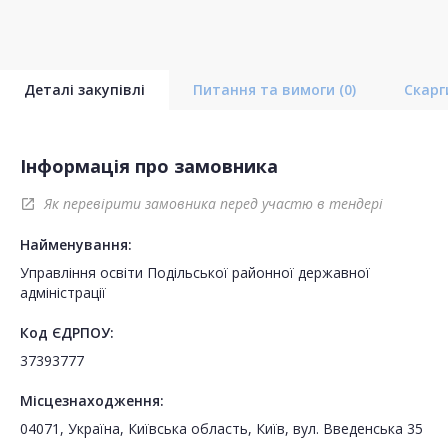
Деталі закупівлі
Питання та вимоги
(0)
Скар
Інформація про замовника
Як перевірити замовника перед участю в тендері
open_in_new
Найменування:
Управління освіти Подільської районної державної
адміністрації
Код ЄДРПОУ:
37393777
Місцезнаходження:
04071, Україна, Київська область, Київ, вул. Введенська 35