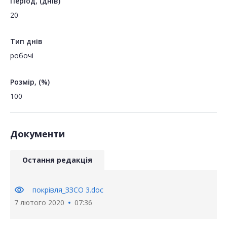
Період, (днів)
20
Тип днів
робочі
Розмір, (%)
100
Документи
Остання редакція
visibility
покрівля_ЗЗСО 3.doc
7 лютого 2020
07:36