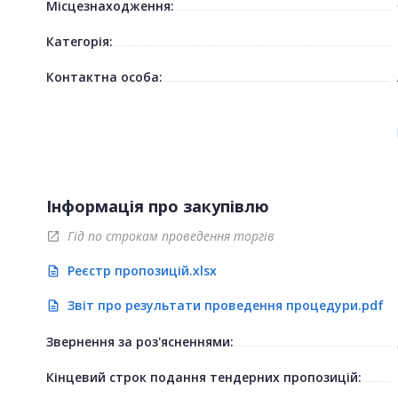
Місцезнаходження:
Категорія:
Контактна особа:
Інформація про закупівлю
Гід по строкам проведення торгів
open_in_new
Реєстр пропозицій.xlsx
description
Звіт про результати проведення процедури.pdf
description
Звернення за роз'ясненнями:
Кінцевий строк подання тендерних пропозицій: