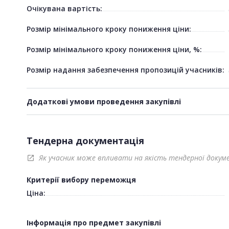
Очікувана вартість:
Розмір мінімального кроку пониження ціни:
Розмір мінімального кроку пониження ціни, %:
Розмір надання забезпечення пропозицій учасників:
Додаткові умови проведення закупівлі
Тендерна документація
Як учасник може впливати на якість тендерної докум
open_in_new
Критерії вибору переможця
Ціна:
Інформація про предмет закупівлі