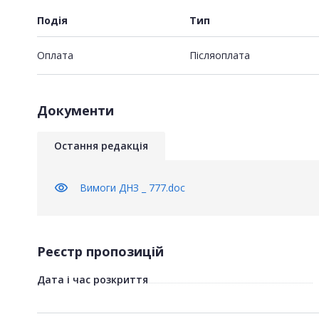
Подія
Тип
Оплата
Пiсляоплата
Документи
Остання редакція
visibility
Вимоги ДНЗ _ 777.doc
Реєстр пропозицій
Дата і час розкриття