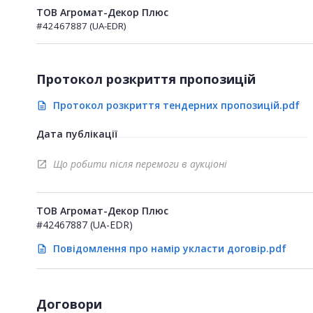
ТОВ Агромат-Декор Плюс
#42467887 (UA-EDR)
Протокол розкриття пропозицій
Протокол розкриття тендерних пропозицій.pdf
description
Дата публікації
Що робити після перемоги в аукціоні
open_in_new
ТОВ Агромат-Декор Плюс
#42467887 (UA-EDR)
Повідомлення про намір укласти договір.pdf
description
Договори