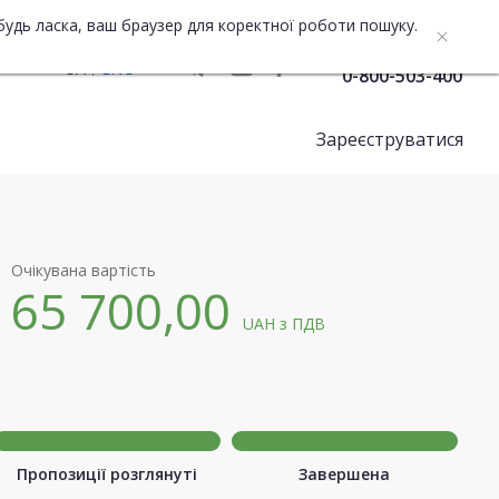
будь ласка, ваш браузер для коректної роботи пошуку.
Служба підтримки
UA
ENG
0-800-503-400
Зареєструватися
Очікувана вартість
65 700,00
UAH
з ПДВ
Пропозиції розглянуті
Завершена