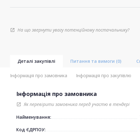
На що звернути увагу потенційному постачальнику?
open_in_new
Деталі закупівлі
Питання та вимоги
(0)
С
Інформація про замовника
Інформація про закупівлю
Інформація про замовника
Як перевірити замовника перед участю в тендері
open_in_new
Найменування:
Код ЄДРПОУ: