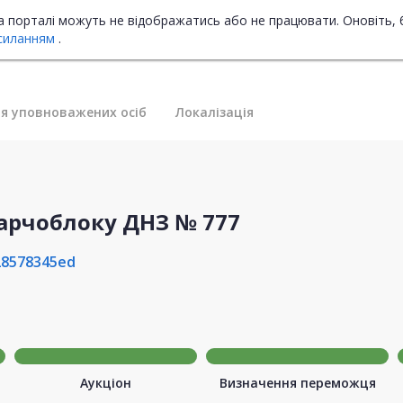
на порталі можуть не відображатись або не працювати. Оновіть, 
силанням
.
я уповноважених осіб
Локалізація
арчоблоку ДНЗ № 777
28578345ed
Аукціон
Визначення переможця