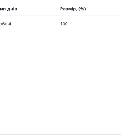
ип днів
Розмір, (%)
обочі
100