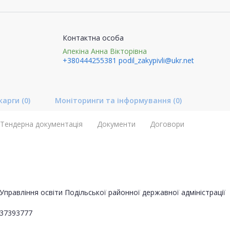
Контактна особа
Апекіна Анна Вікторівна
+380444255381
podil_zakypivli@ukr.net
карги
(0)
Моніторинги та інформування
(0)
Тендерна документація
Документи
Договори
Управління освіти Подільської районної державної адміністрації
37393777