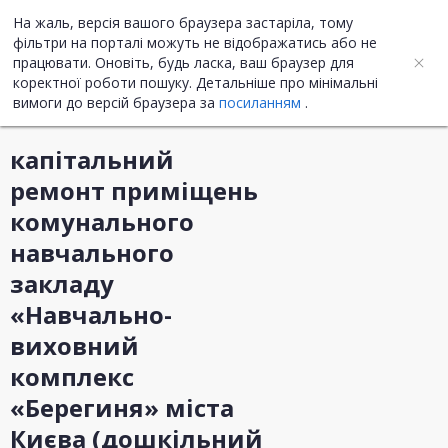
На жаль, версія вашого браузера застаріла, тому
UA
ENG
фільтри на порталі можуть не відображатись або не
працювати. Оновіть, будь ласка, ваш браузер для
коректної роботи пошуку. Детальніше про мінімальні
Інформація про закупівлю
вимоги до версій браузера за
посиланням
.
капітальний
ремонт приміщень
комунального
навчального
закладу
«Навчально-
виховний
комплекс
«Берегиня» міста
Києва (дошкільний