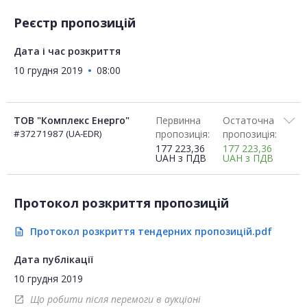
Реєстр пропозицій
Дата і час розкриття
10 грудня 2019
08:00
ТОВ "Комплекс Енерго"
Первинна
Остаточна
#37271987 (UA-EDR)
пропозиція:
пропозиція:
177 223,36
177 223,36
UAH
з ПДВ
UAH
з ПДВ
Протокол розкриття пропозицій
Протокол розкриття тендерних пропозицій.pdf
description
Дата публікації
10 грудня 2019
Що робити після перемоги в аукціоні
open_in_new