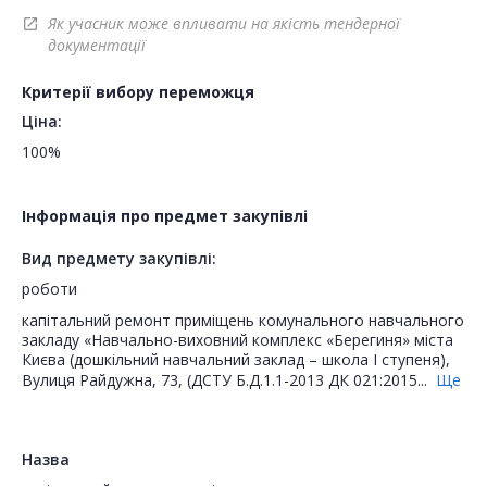
Як учасник може впливати на якість тендерної
open_in_new
документації
Критерії вибору переможця
Ціна:
100%
Інформація про предмет закупівлі
Вид предмету закупівлі:
роботи
капітальний ремонт приміщень комунального навчального
закладу «Навчально-виховний комплекс «Берегиня» міста
Києва (дошкільний навчальний заклад – школа І ступеня),
Вулиця Райдужна, 73, (ДСТУ Б.Д.1.1-2013 ДК 021:2015...
Ще
Назва