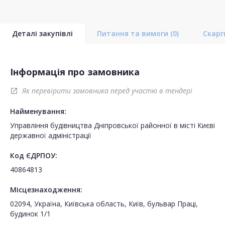
Деталі закупівлі
Питання та вимоги
(0)
Скар
Інформація про замовника
Як перевірити замовника перед участю в тендері
open_in_new
Найменування:
Управління будівництва Дніпровської районної в місті Києві
державної адміністрації
Код ЄДРПОУ:
40864813
Місцезнаходження:
02094, Україна, Київська область, Київ, бульвар Праці,
будинок 1/1