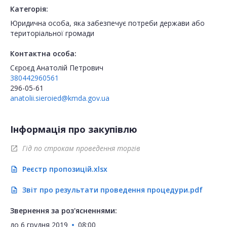
Категорія:
Юридична особа, яка забезпечує потреби держави або
територіальної громади
Контактна особа:
Сєроєд Анатолій Петрович
380442960561
296-05-61
anatolii.sieroied@kmda.gov.ua
Інформація про закупівлю
Гід по строкам проведення торгів
open_in_new
Реєстр пропозицій.xlsx
description
Звіт про результати проведення процедури.pdf
description
Звернення за роз'ясненнями:
до
6 грудня 2019
08:00