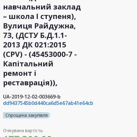
навчальний заклад
– школа І ступеня),
Вулиця Райдужна,
73, (ДСТУ Б.Д.1.1-
2013 ДК 021:2015
(CPV) - (45453000-7 -
Капітальний
ремонт і
реставрація)),
UA-2019-12-02-003669-b
dd9437545b0d440ca6d5e67ab41e64cb
Спрощена закупівля
Очікувана вартість