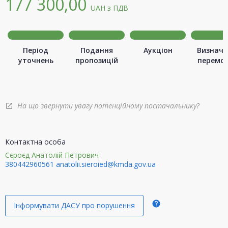
177 300,00
UAH
з ПДВ
Період
Подання
Аукціон
Визначе
уточнень
пропозицій
перемо
На що звернути увагу потенційному постачальнику?
open_in_new
Контактна особа
Сєроєд Анатолій Петрович
380442960561
anatolii.sieroied@kmda.gov.ua
help
Інформувати ДАСУ про порушення