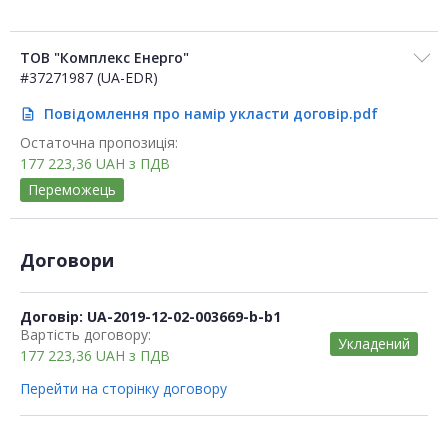
ТОВ "Комплекс Енерго"
#37271987 (UA-EDR)
Повідомлення про намір укласти договір.pdf
description
Остаточна пропозиція:
177 223,36
UAH
з ПДВ
Переможець
Договори
Договір: UA-2019-12-02-003669-b-b1
Вартість договору:
Укладений
177 223,36
UAH
з ПДВ
Перейти на сторінку договору