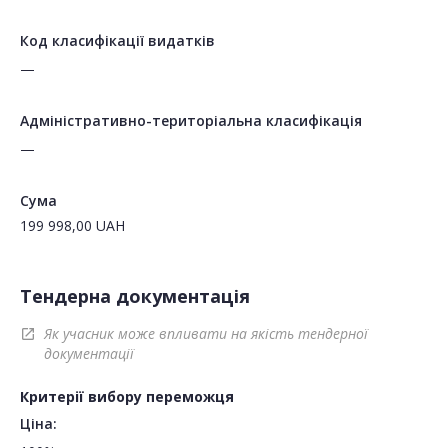
Код класифікації видатків
—
Адміністративно-територіальна класифікація
—
Сума
199 998,00
UAH
Тендерна документація
Як учасник може впливати на якість тендерної
open_in_new
документації
Критерії вибору переможця
Ціна: