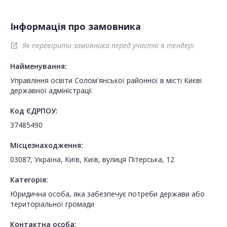
Інформація про замовника
Як перевірити замовника перед участю в тендері
open_in_new
Найменування:
Управління освіти Солом'янської районної в місті Києві
державної адміністрації
Код ЄДРПОУ:
37485490
Місцезнаходження:
03087, Україна, Київ, Київ, вулиця Пітерська, 12
Категорія:
Юридична особа, яка забезпечує потреби держави або
територіальної громади
Контактна особа: