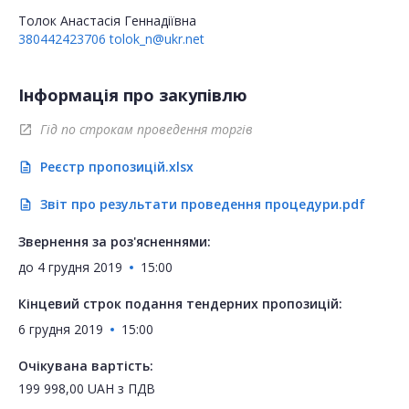
Толок Анастасія Геннадіївна
380442423706
tolok_n@ukr.net
Інформація про закупівлю
Гід по строкам проведення торгів
open_in_new
Реєстр пропозицій.xlsx
description
Звіт про результати проведення процедури.pdf
description
Звернення за роз'ясненнями:
до
4 грудня 2019
15:00
Кінцевий строк подання тендерних пропозицій:
6 грудня 2019
15:00
Очікувана вартість:
199 998,00
UAH
з ПДВ