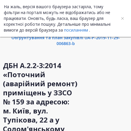
На жаль, версія вашого браузера застаріла, тому
UA
ENG
фільтри на порталі можуть не відображатись або не
працювати. Оновіть, будь ласка, ваш браузер для
коректної роботи пошуку. Детальніше про мінімальні
Інформація про закупівлю
вимоги до версій браузера за
посиланням
.
Обгрунтування та план закупівлі UA-P-2019-11-29-
006863-b
ДБН А.2.2-3:2014
«Поточний
(аварійний ремонт)
приміщень у ЗЗСО
№ 159 за адресою:
м. Київ, вул.
Тупікова, 22 а у
Солом'янському