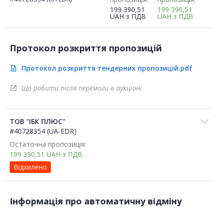
199 390,51
199 390,51
UAH
з ПДВ
UAH
з ПДВ
Протокол розкриття пропозицій
Протокол розкриття тендерних пропозицій.pdf
description
Що робити після перемоги в аукціоні
open_in_new
ТОВ "ІБК ПЛЮС"
#40728354 (UA-EDR)
Остаточна пропозиція:
199 390,51
UAH
з ПДВ
Відхилено
Інформація про автоматичну відміну