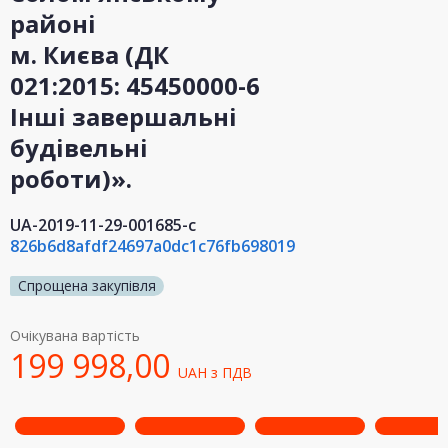
районі
м. Києва (ДК
021:2015: 45450000-6
Інші завершальні
будівельні
роботи)».
UA-2019-11-29-001685-c
826b6d8afdf24697a0dc1c76fb698019
Спрощена закупівля
Очікувана вартість
199 998,00
UAH
з ПДВ