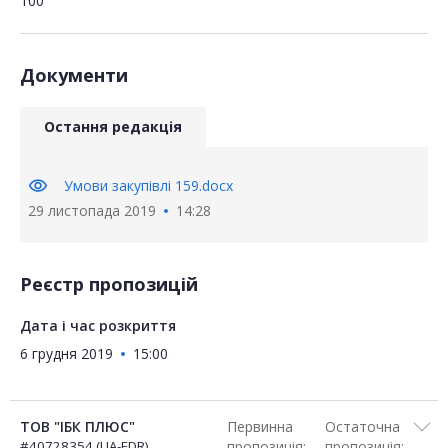
100
Документи
Остання редакція
visibility
Умови закупівлі 159.docx
29 листопада 2019
14:28
Реєстр пропозицій
Дата і час розкриття
6 грудня 2019
15:00
ТОВ "ІБК ПЛЮС"
Первинна
Остаточна
#40728354 (UA-EDR)
пропозиція:
пропозиція: