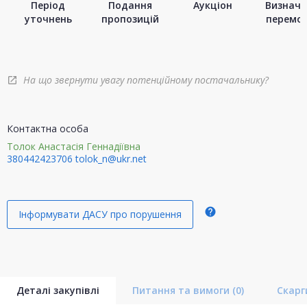
Період
Подання
Аукціон
Визначе
уточнень
пропозицій
перемо
На що звернути увагу потенційному постачальнику?
open_in_new
Контактна особа
Толок Анастасія Геннадіївна
380442423706
tolok_n@ukr.net
help
Інформувати ДАСУ про порушення
Деталі закупівлі
Питання та вимоги
(0)
Скар