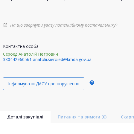
На що звернути увагу потенційному постачальнику?
open_in_new
Контактна особа
Сєроєд Анатолій Петрович
380442960561
anatolii.sieroied@kmda.gov.ua
help
Інформувати ДАСУ про порушення
Деталі закупівлі
Питання та вимоги
(0)
Скар