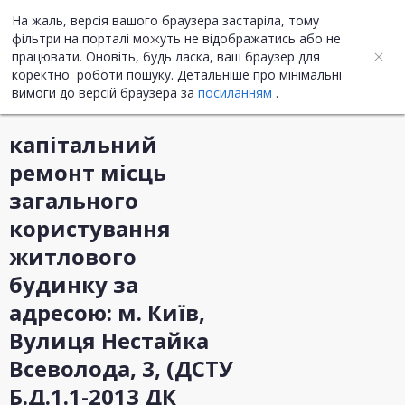
На жаль, версія вашого браузера застаріла, тому
UA
ENG
фільтри на порталі можуть не відображатись або не
працювати. Оновіть, будь ласка, ваш браузер для
коректної роботи пошуку. Детальніше про мінімальні
Інформація про закупівлю
вимоги до версій браузера за
посиланням
.
капітальний
ремонт місць
загального
користування
житлового
будинку за
адресою: м. Київ,
Вулиця Нестайка
Всеволода, 3, (ДСТУ
Б.Д.1.1-2013 ДК