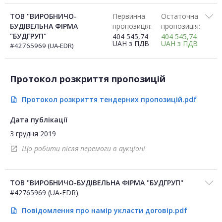
ТОВ "ВИРОБНИЧО-
Первинна
Остаточна
БУДІВЕЛЬНА ФІРМА
пропозиція:
пропозиція:
"БУДГРУП"
404 545,74
404 545,74
UAH
з ПДВ
UAH
з ПДВ
#42765969 (UA-EDR)
Протокол розкриття пропозицій
Протокол розкриття тендерних пропозицій.pdf
description
Дата публікації
3 грудня 2019
Що робити після перемоги в аукціоні
open_in_new
ТОВ "ВИРОБНИЧО-БУДІВЕЛЬНА ФІРМА "БУДГРУП"
#42765969 (UA-EDR)
Повідомлення про намір укласти договір.pdf
description