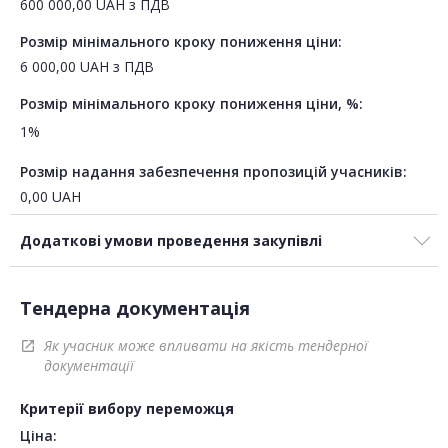
600 000,00
UAH
з ПДВ
Розмір мінімального кроку пониження ціни:
6 000,00
UAH
з ПДВ
Розмір мінімального кроку пониження ціни, %:
1%
Розмір надання забезпечення пропозицій учасників:
0,00
UAH
Додаткові умови проведення закупівлі
Тендерна документація
Як учасник може впливати на якість тендерної
open_in_new
документації
Критерії вибору переможця
Ціна: