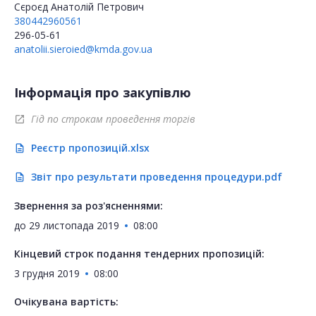
Сєроєд Анатолій Петрович
380442960561
296-05-61
anatolii.sieroied@kmda.gov.ua
Інформація про закупівлю
Гід по строкам проведення торгів
open_in_new
Реєстр пропозицій.xlsx
description
Звіт про результати проведення процедури.pdf
description
Звернення за роз'ясненнями:
до
29 листопада 2019
08:00
Кінцевий строк подання тендерних пропозицій:
3 грудня 2019
08:00
Очікувана вартість: