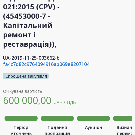
021:2015 (CPV) -
(45453000-7 -
Капітальний
ремонт і
реставрація)),
UA-2019-11-25-003662-b
fa4c7d82c9764094916ab069e8207104
Спрощена закупівля
Очікувана вартість
600 000,00
UAH
з ПДВ
Період
Подання
Аукціон
Визначе
уточнень
пропозицій
перемо