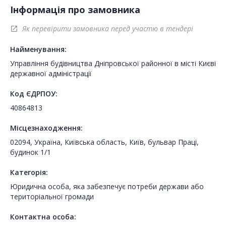
Інформація про замовника
Як перевірити замовника перед участю в тендері
open_in_new
Найменування:
Управління будівництва Дніпровської районної в місті Києві
державної адміністрації
Код ЄДРПОУ:
40864813
Місцезнаходження:
02094, Україна, Київська область, Київ, бульвар Праці,
будинок 1/1
Категорія:
Юридична особа, яка забезпечує потреби держави або
територіальної громади
Контактна особа: