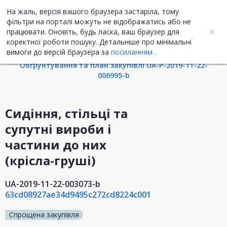
На жаль, версія вашого браузера застаріла, тому
UA
ENG
фільтри на порталі можуть не відображатись або не
працювати. Оновіть, будь ласка, ваш браузер для
коректної роботи пошуку. Детальніше про мінімальні
Інформація про закупівлю
вимоги до версій браузера за
посиланням
.
Обгрунтування та план закупівлі UA-P-2019-11-22-
006995-b
Сидіння, стільці та
супутні вироби і
частини до них
(крісла-груші)
UA-2019-11-22-003073-b
63cd08927ae34d9495c272cd8224c001
Спрощена закупівля