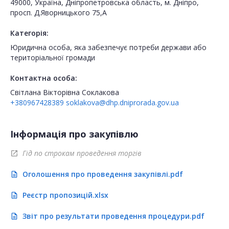
49000, Україна, Дніпропетровська область, м. Дніпро,
просп. Д.Яворницького 75,А
Категорія:
Юридична особа, яка забезпечує потреби держави або
територіальної громади
Контактна особа:
Світлана Вікторівна Соклакова
+380967428389
soklakova@dhp.dniprorada.gov.ua
Інформація про закупівлю
Гід по строкам проведення торгів
open_in_new
Оголошення про проведення закупівлі.pdf
description
Реєстр пропозицій.xlsx
description
Звіт про результати проведення процедури.pdf
description