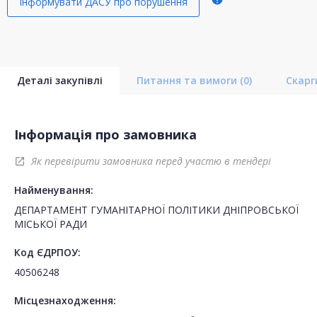
Інформувати ДАСУ про порушення
Деталі закупівлі
Питання та вимоги
(0)
Скар
Інформація про замовника
Як перевірити замовника перед участю в тендері
open_in_new
Найменування:
ДЕПАРТАМЕНТ ГУМАНІТАРНОЇ ПОЛІТИКИ ДНІПРОВСЬКОЇ
МІСЬКОЇ РАДИ
Код ЄДРПОУ:
40506248
Місцезнаходження: