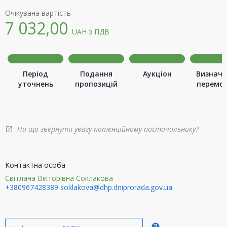
Очікувана вартість
7 032,00
UAH
з ПДВ
Період
Подання
Аукціон
Визначе
уточнень
пропозицій
перемо
На що звернути увагу потенційному постачальнику?
open_in_new
Контактна особа
Світлана Вікторівна Соклакова
+380967428389
soklakova@dhp.dniprorada.gov.ua
help