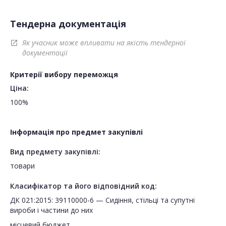
Тендерна документація
Як учасник може впливати на якість тендерної
open_in_new
документації
Критерії вибору переможця
Ціна:
100%
Інформація про предмет закупівлі
Вид предмету закупівлі:
товари
Класифікатор та його відповідний код:
ДК 021:2015: 39110000-6 — Сидіння, стільці та супутні
вироби і частини до них
місцевий бюджет