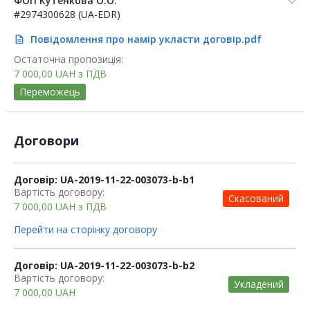
ФОП Кутенкова О.О.
#2974300628 (UA-EDR)
Повідомлення про намір укласти договір.pdf
description
Остаточна пропозиція:
7 000,00
UAH
з ПДВ
Переможець
Договори
Договір: UA-2019-11-22-003073-b-b1
Вартість договору:
Скасований
7 000,00
UAH
з ПДВ
Перейти на сторінку договору
Договір: UA-2019-11-22-003073-b-b2
Вартість договору:
Укладений
7 000,00
UAH