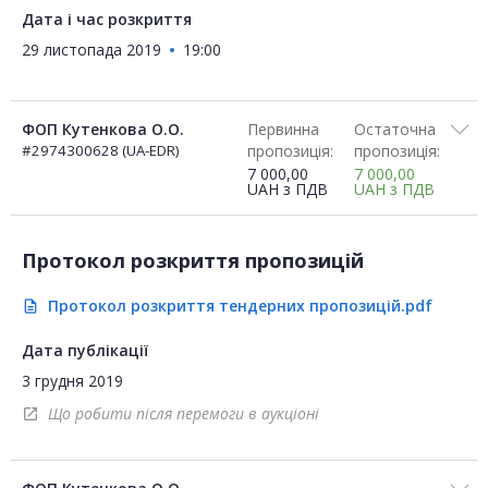
Дата і час розкриття
29 листопада 2019
19:00
ФОП Кутенкова О.О.
Первинна
Остаточна
#2974300628 (UA-EDR)
пропозиція:
пропозиція:
7 000,00
7 000,00
UAH
з ПДВ
UAH
з ПДВ
Протокол розкриття пропозицій
Протокол розкриття тендерних пропозицій.pdf
description
Дата публікації
3 грудня 2019
Що робити після перемоги в аукціоні
open_in_new