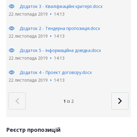
visibility
Додаток 3 - Кваліфікаційні критерії.docx
22 листопада 2019
14:13
visibility
Додаток 2 - Тендерна пропозиція.docx
22 листопада 2019
14:13
visibility
Додаток 5 - Інформаційна довідка.docx
22 листопада 2019
14:13
visibility
Додаток 4 - Проект договору.docx
22 листопада 2019
14:13
1
із 2
Реєстр пропозицій