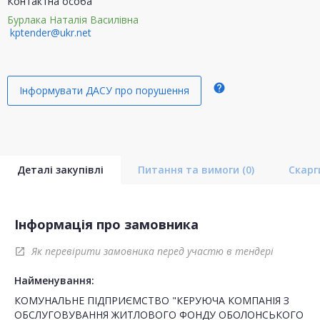
Контактна особа
Бурлака Наталія Василівна
kptender@ukr.net
help
Інформувати ДАСУ про порушення
Деталі закупівлі
Питання та вимоги
(0)
Скар
Інформація про замовника
Як перевірити замовника перед участю в тендері
open_in_new
Найменування:
КОМУНАЛЬНЕ ПІДПРИЄМСТВО "КЕРУЮЧА КОМПАНІЯ З
ОБСЛУГОВУВАННЯ ЖИТЛОВОГО ФОНДУ ОБОЛОНСЬКОГО