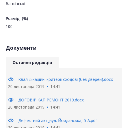
банківські
Розмір, (%)
100
Документи
Остання редакція
visibility
Кваліфікаційні критерії сходові (без дверей).docx
20 листопада 2019
14:41
visibility
ДОГОВІР КАП РЕМОНТ 2019.docx
20 листопада 2019
14:41
visibility
Дефектний акт_вул. Йорданська, 5-А.pdf
20 листопада 2019
14:41