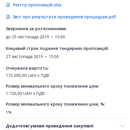
Реєстр пропозицій.xlsx
description
Звіт про результати проведення процедури.pdf
description
Звернення за роз'ясненнями:
до
25 листопада 2019
15:00
Кінцевий строк подання тендерних пропозицій:
27 листопада 2019
15:00
Очікувана вартість:
172 000,00
UAH
з ПДВ
Розмір мінімального кроку пониження ціни:
1 720,00
UAH
з ПДВ
Розмір мінімального кроку пониження ціни, %:
1%
Додаткові умови проведення закупівлі