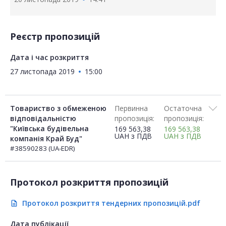
Реєстр пропозицій
Дата і час розкриття
27 листопада 2019
15:00
Товариство з обмеженою
Первинна
Остаточна
відповідальністю
пропозиція:
пропозиція:
"Київська будівельна
169 563,38
169 563,38
UAH
з ПДВ
UAH
з ПДВ
компанія Край Буд"
#38590283 (UA-EDR)
Протокол розкриття пропозицій
Протокол розкриття тендерних пропозицій.pdf
description
Дата публікації