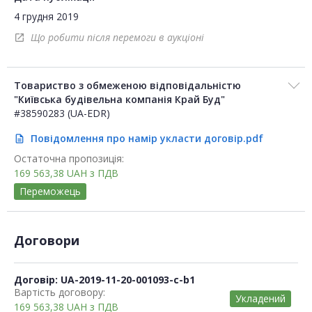
4 грудня 2019
Що робити після перемоги в аукціоні
open_in_new
Товариство з обмеженою відповідальністю
"Київська будівельна компанія Край Буд"
#38590283 (UA-EDR)
Повідомлення про намір укласти договір.pdf
description
Остаточна пропозиція:
169 563,38
UAH
з ПДВ
Переможець
Договори
Договір: UA-2019-11-20-001093-c-b1
Вартість договору:
Укладений
169 563,38
UAH
з ПДВ