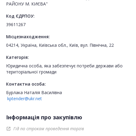
РАЙОНУ М. КИЄВА"
Код ЄДРПОУ:
39611267
Місцезнаходження:
04214, Україна, Київська обл., Київ, вул. Північна, 22
Категорія:
Юридична особа, яка забезпечує потреби держави або
територіальної громади
Контактна особа:
Бурлака Наталія Василівна
kptender@ukr.net
Інформація про закупівлю
Гід по строкам проведення торгів
open_in_new