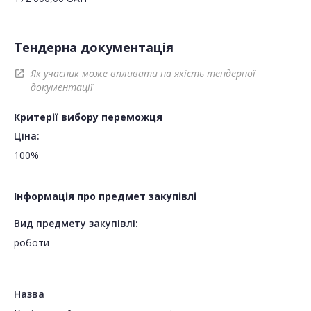
Тендерна документація
Як учасник може впливати на якість тендерної
open_in_new
документації
Критерії вибору переможця
Ціна:
100%
Інформація про предмет закупівлі
Вид предмету закупівлі:
роботи
Назва