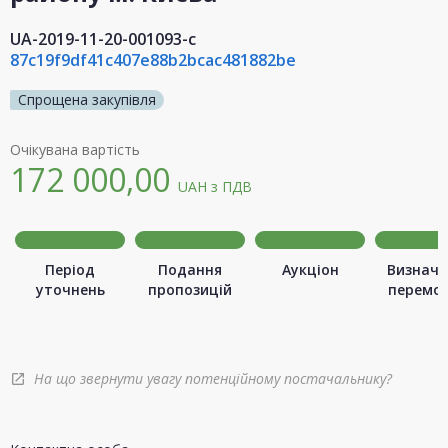
UA-2019-11-20-001093-c
87c19f9df41c407e88b2bcac481882be
Спрощена закупівля
Очікувана вартість
172 000,00
UAH
з ПДВ
Період
Подання
Аукціон
Визначе
уточнень
пропозицій
перемо
На що звернути увагу потенційному постачальнику?
open_in_new