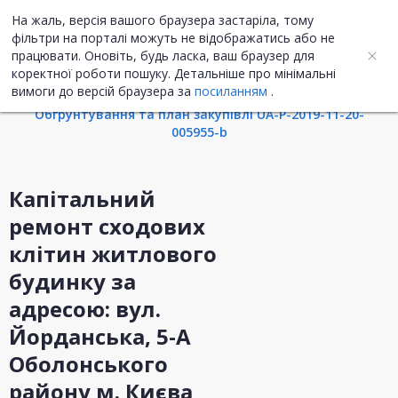
На жаль, версія вашого браузера застаріла, тому
UA
ENG
фільтри на порталі можуть не відображатись або не
працювати. Оновіть, будь ласка, ваш браузер для
коректної роботи пошуку. Детальніше про мінімальні
Інформація про закупівлю
вимоги до версій браузера за
посиланням
.
Обгрунтування та план закупівлі UA-P-2019-11-20-
005955-b
Капітальний
ремонт сходових
клітин житлового
будинку за
адресою: вул.
Йорданська, 5-А
Оболонського
району м. Києва