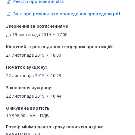
Реєстр пропозицій.xlsx
description
Звіт про результати проведення процедури.pdf
description
Звернення за роз'ясненнями:
до
19 листопада 2019
17:00
Кінцевий строк подання тендерних пропозицій:
21 листопада 2019
18:00
Початок аукціону:
22 листопада 2019
10:23
Закінчення аукціону:
22 листопада 2019
10:44
Очікувана вартість:
19 998,00
UAH
з ПДВ
Розмір мінімального кроку пониження ціни:
99,99
UAH
з ПДВ