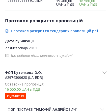
#3386306118 (UA-EDR)
19 400,00
16 560,00
UAH
з ПДВ
UAH
з ПДВ
Протокол розкриття пропозицій
Протокол розкриття тендерних пропозицій.pdf
description
Дата публікації
27 листопада 2019
Що робити після перемоги в аукціоні
open_in_new
ФОП Кутенкова О.О.
#2974300628 (UA-EDR)
Остаточна пропозиція:
16 550,00
UAH
з ПДВ
Відхилено
ФОП "КІСТАЄВ ТИМОФІЙ АНДРІЙОВИЧ"