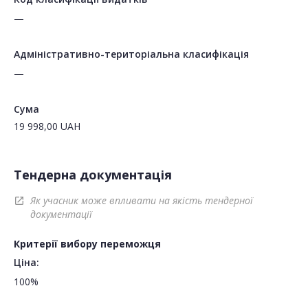
—
Адміністративно-територіальна класифікація
—
Сума
19 998,00
UAH
Тендерна документація
Як учасник може впливати на якість тендерної
open_in_new
документації
Критерії вибору переможця
Ціна:
100%