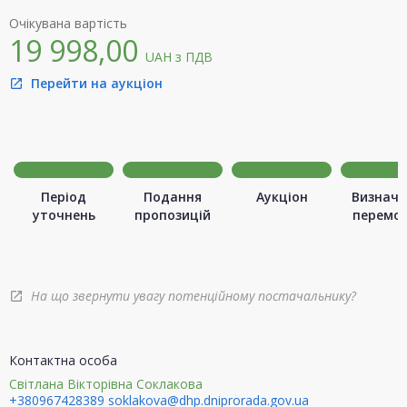
Очікувана вартість
19 998,00
UAH
з ПДВ
Перейти на аукціон
open_in_new
Період
Подання
Аукціон
Визначе
уточнень
пропозицій
перемо
На що звернути увагу потенційному постачальнику?
open_in_new
Контактна особа
Світлана Вікторівна Соклакова
+380967428389
soklakova@dhp.dniprorada.gov.ua