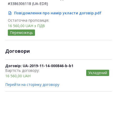
#3386306118 (UA-EDR)
Повідомлення про намір укласти договір.pdf
description
Остаточна пропозиція:
16 560,00
UAH
з ПДВ
Переможець
Договори
Договір: UA-2019-11-14-000846-b-b1
Вартість договору:
Укладений
16 560,00
UAH
Перейти на сторінку договору