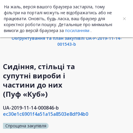
На жаль, версія вашого браузера застаріла, тому
UA
ENG
фільтри на порталі можуть не відображатись або не
працювати. Оновіть, будь ласка, ваш браузер для
коректної роботи пошуку. Детальніше про мінімальні
Інформація про закупівлю
вимоги до версій браузера за
посиланням
.
Обгрунтування та план закупівлі UA-P-2019-11-14-
001543-b
Сидіння, стільці та
супутні вироби і
частини до них
(Пуф «Куб»)
UA-2019-11-14-000846-b
ec30e1c6901f4a51a15a8503e8df94b0
Спрощена закупівля