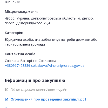
40506248
Місцезнаходження:
49000, Україна, Дніпропетровська область, м. Дніпро,
просп. Д.Яворницького 75,А
Категорія:
Юридична особа, яка забезпечує потреби держави або
територіальної громади
Контактна особа:
Світлана Вікторівна Соклакова
+380967428389
soklakova@dhp.dniprorada.gov.ua
Інформація про закупівлю
Гід по строкам проведення торгів
open_in_new
Оголошення про проведення закупівлі.pdf
description