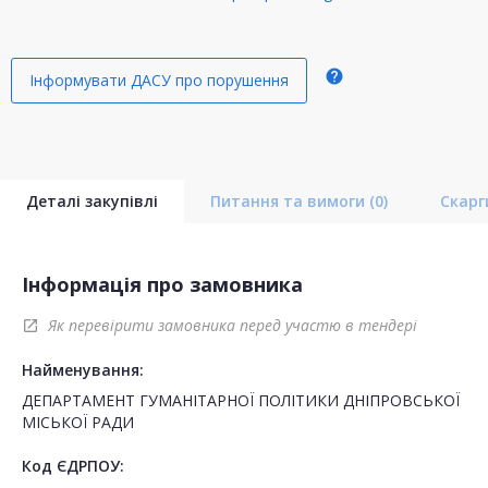
help
Інформувати ДАСУ про порушення
Деталі закупівлі
Питання та вимоги
(0)
Скар
Інформація про замовника
Як перевірити замовника перед участю в тендері
open_in_new
Найменування:
ДЕПАРТАМЕНТ ГУМАНІТАРНОЇ ПОЛІТИКИ ДНІПРОВСЬКОЇ
МІСЬКОЇ РАДИ
Код ЄДРПОУ: