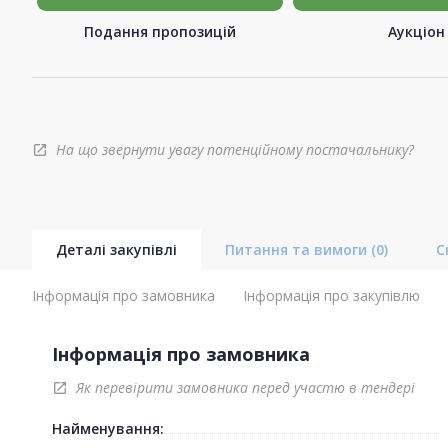
Подання пропозицій
Аукціон
На що звернути увагу потенційному постачальнику?
open_in_new
Деталі закупівлі
Питання та вимоги
(0)
С
Інформація про замовника
Інформація про закупівлю
Інформація про замовника
Як перевірити замовника перед участю в тендері
open_in_new
Найменування: