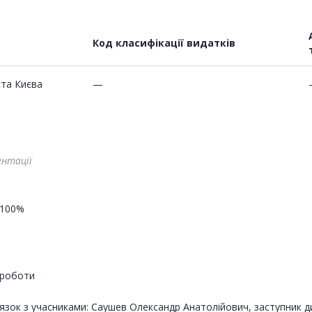
Код класифікації видатків
та Києва
—
ентації
100%
роботи
зок з учасниками: Саушев Олександр Анатолійович, заступник дир