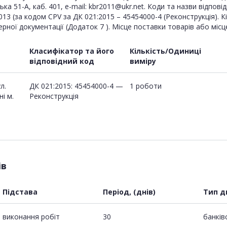
а 51-А, каб. 401, e-mail: kbr2011@ukr.net. Коди та назви відпові
:2013 (за кодом CPV за ДК 021:2015 – 45454000-4 (Реконструкція).
ерної документації (Додаток 7 ). Місце поставки товарів або місц
Класифікатор та його
Кількість/Одиниці
відповідний код
виміру
л.
ДК 021:2015: 45454000-4 —
1 роботи
і м.
Реконструкція
ів
Підстава
Період, (днів)
Тип д
виконання робіт
30
банків