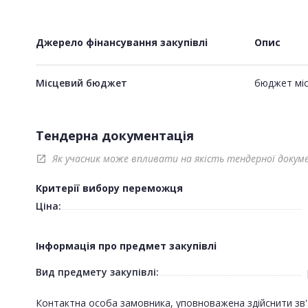
Джерело фінансування закупівлі
Опис
Місцевий бюджет
бюджет міс
Тендерна документація
Як учасник може впливати на якість тендерної докум
open_in_new
Критерії вибору переможця
Ціна:
Інформація про предмет закупівлі
Вид предмету закупівлі:
Контактна особа замовника, уповноважена здійснити зв'я