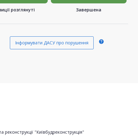
иції розглянуті
Завершена
help
Інформувати ДАСУ про порушення
а реконструкції "Київбудреконструкція"