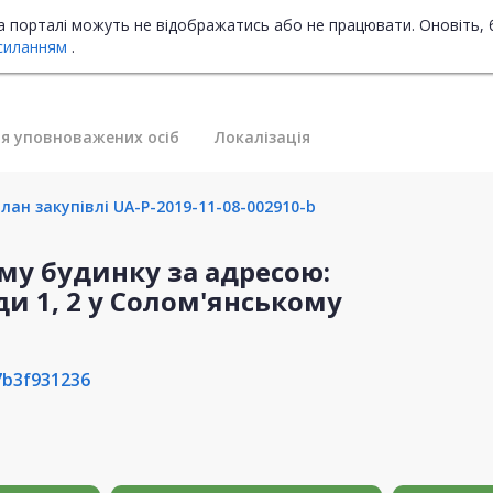
на порталі можуть не відображатись або не працювати. Оновіть, 
силанням
.
я уповноважених осіб
Локалізація
лан закупівлі UA-P-2019-11-08-002910-b
му будинку за адресою:
ди 1, 2 у Солом'янському
7b3f931236