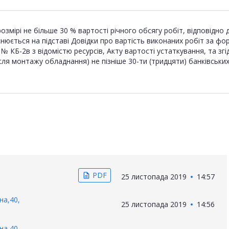
розмірі не більше 30 % вартості річного обсягу робіт, відповід
снюється на підставі Довідки про вартість виконаних робіт за фо
 КБ-2в з відомістю ресурсів, Акту вартості устаткування, та згі
ля монтажу обладнання) не пізніше 30-ти (тридцяти) банківських 
PDF
description
25 листопада 2019
14:57
на,40,
25 листопада 2019
14:56
на,40,