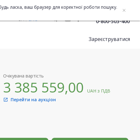
будь ласка, ваш браузер для коректної роботи пошуку.
Служба підтримки
UA
ENG
0-800-503-400
Зареєструватися
Очікувана вартість
3 385 559,00
UAH
з ПДВ
Перейти на аукціон
open_in_new