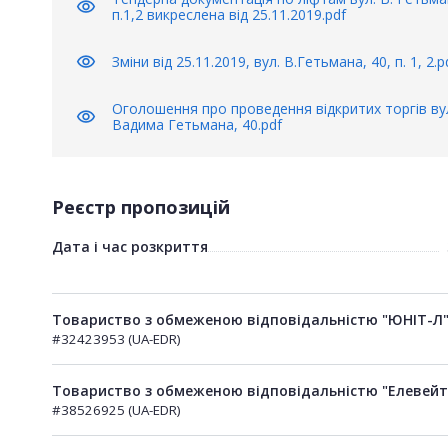
visibility
п.1,2 викреслена від 25.11.2019.pdf
visibility
Зміни від 25.11.2019, вул. В.Гетьмана, 40, п. 1, 2.p
Оголошення про проведення відкритих торгів ву
visibility
Вадима Гетьмана, 40.pdf
Реєстр пропозицій
Дата і час розкриття
Товариство з обмеженою відповідальністю "ЮНІТ-Л
#32423953 (UA-EDR)
Товариство з обмеженою відповідальністю "Елевейт
#38526925 (UA-EDR)