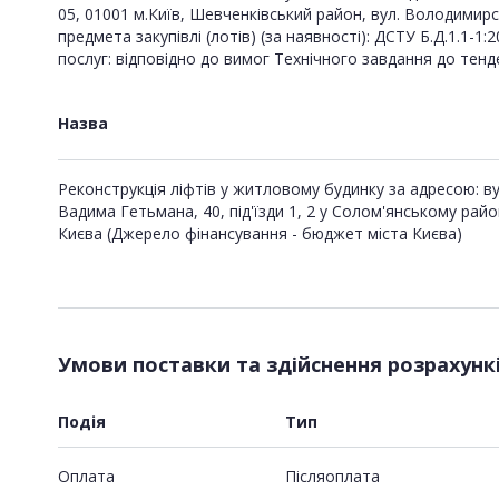
05, 01001 м.Київ, Шевченківський район, вул. Володимирськ
предмета закупівлі (лотів) (за наявності): ДСТУ Б.Д.1.1-1
послуг: відповідно до вимог Технічного завдання до тенд
Назва
Реконструкція ліфтів у житловому будинку за адресою: ву
Вадима Гетьмана, 40, під'їзди 1, 2 у Солом'янському район
Києва (Джерело фінансування - бюджет міста Києва)
Умови поставки та здійснення розрахунк
Подія
Тип
Оплата
Пiсляоплата