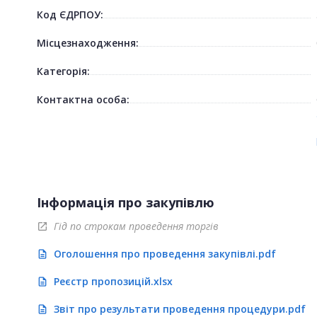
Код ЄДРПОУ:
Місцезнаходження:
Категорія:
Контактна особа:
Інформація про закупівлю
Гід по строкам проведення торгів
open_in_new
Оголошення про проведення закупівлі.pdf
description
Реєстр пропозицій.xlsx
description
Звіт про результати проведення процедури.pdf
description