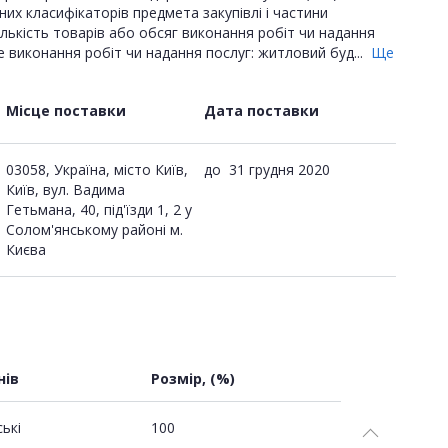
дних класифікаторів предмета закупівлі і частини
 Кількість товарів або обсяг виконання робіт чи надання
е виконання робіт чи надання послуг: житловий буд...
Ще
Місце поставки
Дата поставки
03058, Україна, місто Київ,
до
31 грудня 2020
Київ, вул. Вадима
Гетьмана, 40, під'їзди 1, 2 у
Солом'янському районі м.
Києва
нів
Розмір, (%)
ські
100