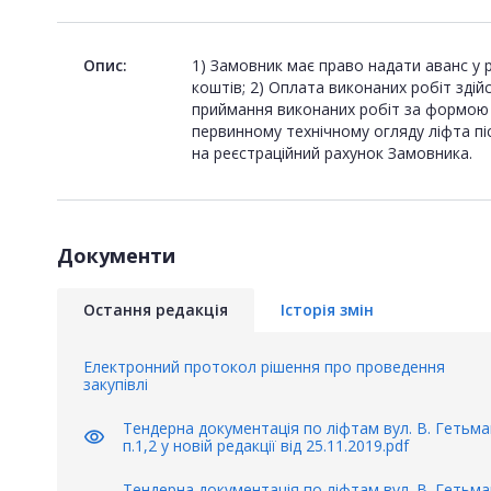
Опис:
1) Замовник має право надати аванс у 
коштів; 2) Оплата виконаних робіт здій
приймання виконаних робіт за формою №
первинному технічному огляду ліфта піс
на реєстраційний рахунок Замовника.
Документи
Остання редакція
Історія змін
Електронний протокол рішення про проведення
закупівлі
Тендерна документацiя по лiфтам вул. В. Гетьма
visibility
п.1,2 у новій редакції від 25.11.2019.pdf
Тендерна документацiя по лiфтам вул. В. Гетьма