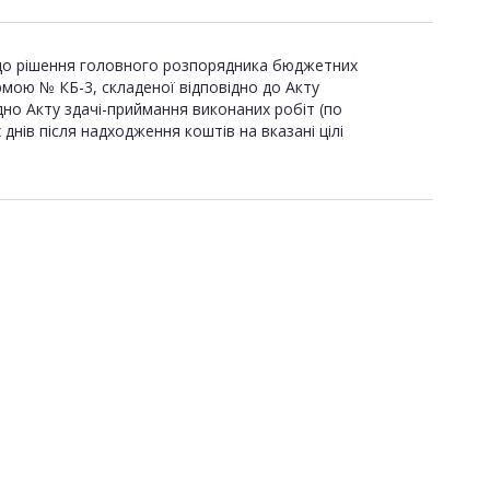
но до рішення головного розпорядника бюджетних
рмою № КБ-3, складеної відповідно до Акту
дно Акту здачі-приймання виконаних робіт (по
днів після надходження коштів на вказані цілі