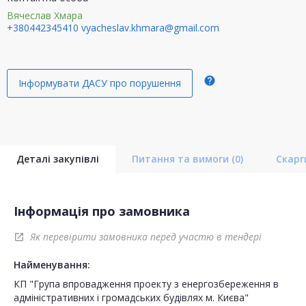
Вячеслав Хмара
+380442345410
vyacheslav.khmara@gmail.com
help
Інформувати ДАСУ про порушення
Деталі закупівлі
Питання та вимоги
(0)
Скар
Інформація про замовника
Як перевірити замовника перед участю в тендері
open_in_new
Найменування:
КП "Група впровадження проекту з енергозбереження в
адміністративних і громадських будівлях м. Києва"