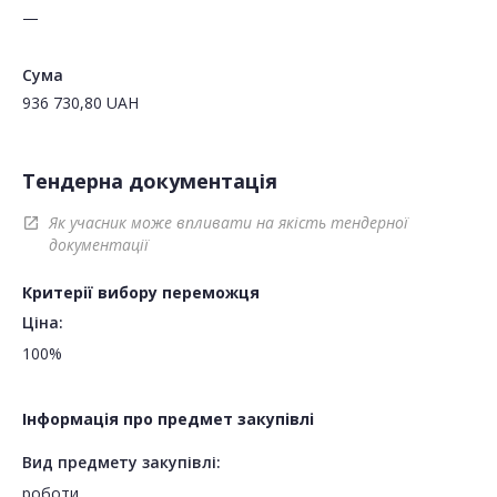
—
Сума
936 730,80
UAH
Тендерна документація
Як учасник може впливати на якість тендерної
open_in_new
документації
Критерії вибору переможця
Ціна:
100%
Інформація про предмет закупівлі
Вид предмету закупівлі:
роботи