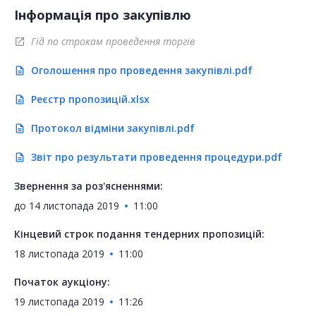
Інформація про закупівлю
Гід по строкам проведення торгів
open_in_new
Оголошення про проведення закупівлі.pdf
description
Реєстр пропозицій.xlsx
description
Протокол відміни закупівлі.pdf
description
Звіт про результати проведення процедури.pdf
description
Звернення за роз'ясненнями:
до
14 листопада 2019
11:00
Кінцевий строк подання тендерних пропозицій:
18 листопада 2019
11:00
Початок аукціону:
19 листопада 2019
11:26