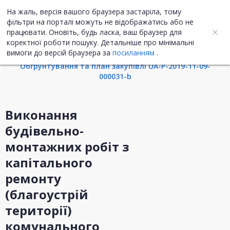
На жаль, версія вашого браузера застаріла, тому
UA
ENG
фільтри на порталі можуть не відображатись або не
працювати. Оновіть, будь ласка, ваш браузер для
коректної роботи пошуку. Детальніше про мінімальні
Інформація про закупівлю
вимоги до версій браузера за
посиланням
.
Обгрунтування та план закупівлі UA-P-2019-11-09-
000031-b
Виконання
будівельно-
монтажних робіт з
капітального
ремонту
(благоустрій
території)
комунального