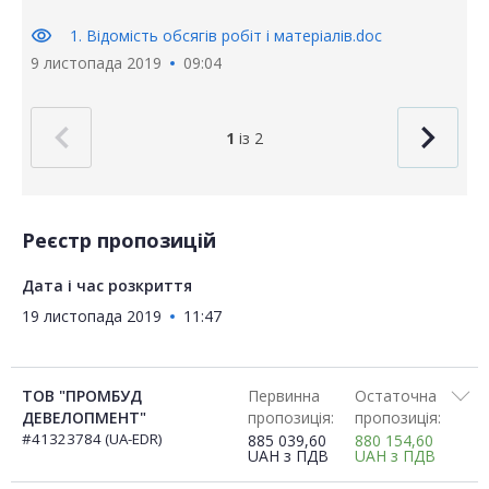
visibility
1. Відомість обсягів робіт і матеріалів.doc
9 листопада 2019
09:04
1
із 2
Реєстр пропозицій
Дата і час розкриття
19 листопада 2019
11:47
ТОВ "ПРОМБУД
Первинна
Остаточна
ДЕВЕЛОПМЕНТ"
пропозиція:
пропозиція:
#41323784 (UA-EDR)
885 039,60
880 154,60
UAH
з ПДВ
UAH
з ПДВ