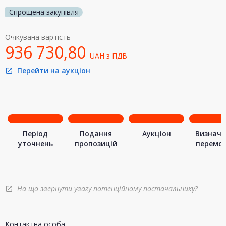
Спрощена закупівля
Очікувана вартість
936 730,80
UAH
з ПДВ
Перейти на аукціон
open_in_new
Період
Подання
Аукціон
Визначе
уточнень
пропозицій
перемо
На що звернути увагу потенційному постачальнику?
open_in_new
Контактна особа