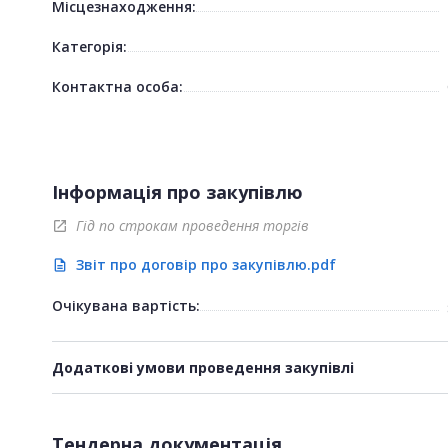
Місцезнаходження:
Категорія:
Контактна особа:
Інформація про закупівлю
Гід по строкам проведення торгів
open_in_new
Звіт про договір про закупівлю.pdf
description
Очікувана вартість:
Додаткові умови проведення закупівлі
Тендерна документація