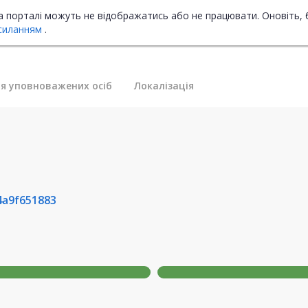
на порталі можуть не відображатись або не працювати. Оновіть, 
силанням
.
я уповноважених осіб
Локалізація
4a9f651883