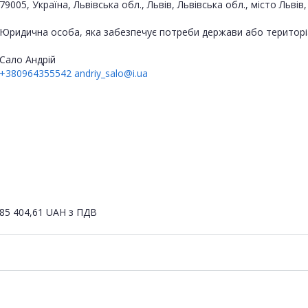
79005, Україна, Львівська обл., Львів, Львівська обл., місто Л
Юридична особа, яка забезпечує потреби держави або територі
Сало Андрій
+380964355542
andriy_salo@i.ua
85 404,61
UAH
з ПДВ