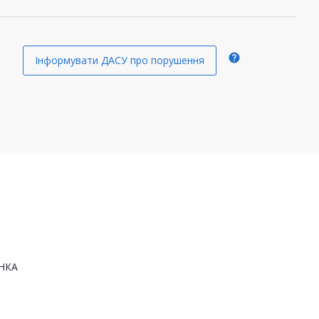
help
Інформувати ДАСУ про порушення
НКА