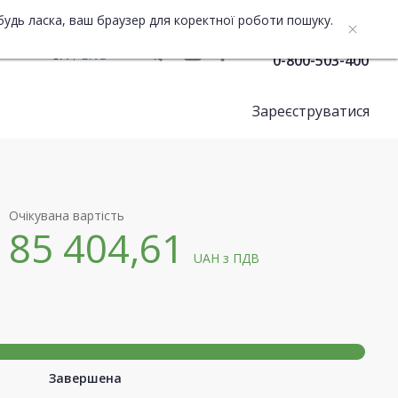
будь ласка, ваш браузер для коректної роботи пошуку.
Служба підтримки
UA
ENG
0-800-503-400
Зареєструватися
Очікувана вартість
85 404,61
UAH
з ПДВ
Завершена