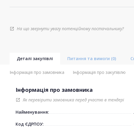
На що звернути увагу потенційному постачальнику?
open_in_new
Деталі закупівлі
Питання та вимоги
(0)
С
Інформація про замовника
Інформація про закупівлю
Інформація про замовника
Як перевірити замовника перед участю в тендері
open_in_new
Найменування:
Код ЄДРПОУ: