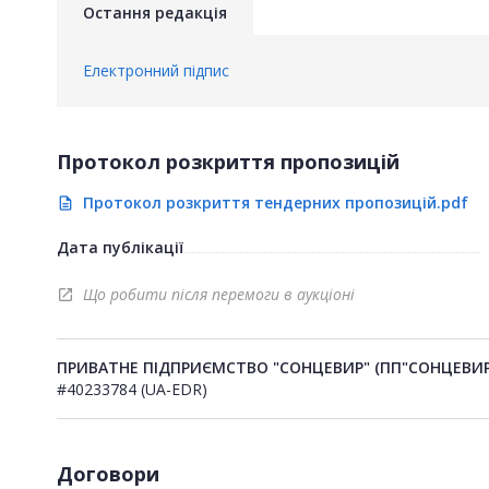
Остання редакція
Електронний підпис
Протокол розкриття пропозицій
Протокол розкриття тендерних пропозицій.pdf
description
Дата публікації
Що робити після перемоги в аукціоні
open_in_new
ПРИВАТНЕ ПІДПРИЄМСТВО "СОНЦЕВИР" (ПП"СОНЦЕВИР
#40233784 (UA-EDR)
Договори