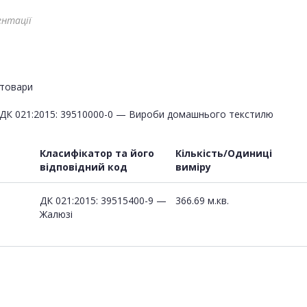
ентації
товари
ДК 021:2015: 39510000-0 — Вироби домашнього текстилю
Класифікатор та його
Кількість/Одиниці
відповідний код
виміру
ДК 021:2015: 39515400-9 —
366.69 м.кв.
Жалюзі