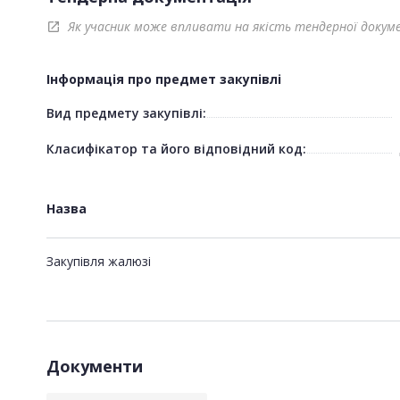
Як учасник може впливати на якість тендерної докум
open_in_new
Інформація про предмет закупівлі
Вид предмету закупівлі:
Класифікатор та його відповідний код:
Назва
Закупівля жалюзі
Документи