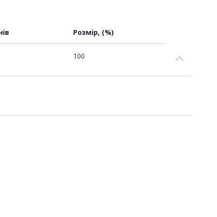
нів
Розмір, (%)
100