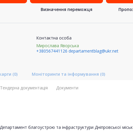
Визначення переможця
Пропоз
Контактна особа
Мирослава Яворська
+380567441126
departamentblag@ukr.net
карги
(0)
Моніторинги та інформування
(0)
Тендерна документація
Документи
Департамент благоустрою та інфраструктури Дніпровської міськ