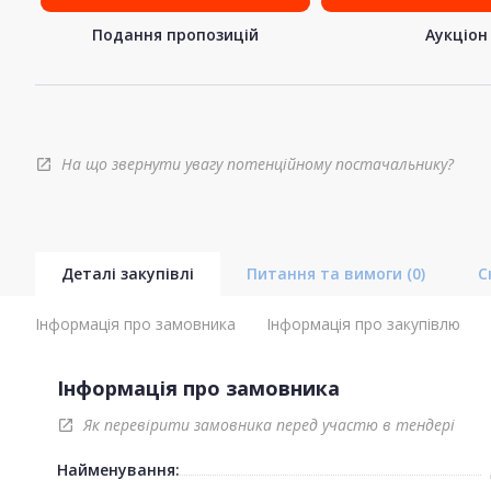
Подання пропозицій
Аукціон
На що звернути увагу потенційному постачальнику?
open_in_new
Деталі закупівлі
Питання та вимоги
(0)
С
Інформація про замовника
Інформація про закупівлю
Інформація про замовника
Як перевірити замовника перед участю в тендері
open_in_new
Найменування: