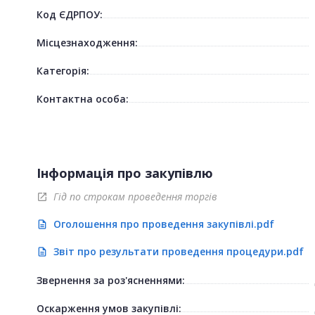
Код ЄДРПОУ:
Місцезнаходження:
Категорія:
Контактна особа:
Інформація про закупівлю
Гід по строкам проведення торгів
open_in_new
Оголошення про проведення закупівлі.pdf
description
Звіт про результати проведення процедури.pdf
description
Звернення за роз'ясненнями:
Оскарження умов закупівлі: