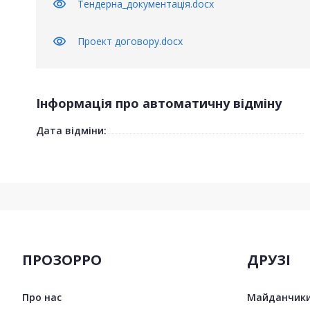
visibility
Тендерна_документація.docx
visibility
Проект договору.docx
Інформація про автоматичну відміну
Дата відміни:
ПРОЗОРРО
ДРУЗІ
Про нас
Майданчики