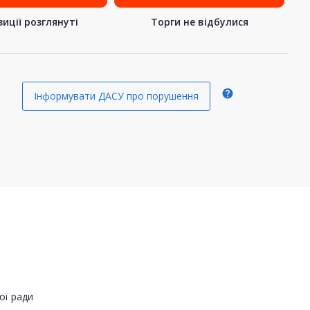
иції розглянуті
Торги не відбулися
help
Інформувати ДАСУ про порушення
ої ради