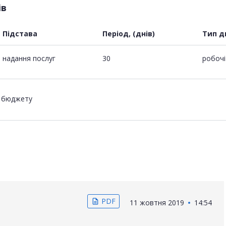
ів
Підстава
Період, (днів)
Тип д
надання послуг
30
робочі
о бюджету
PDF
description
11 жовтня 2019
14:54