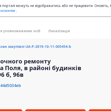
на порталі можуть не відображатись або не працювати. Оновіть, 
силанням
.
я уповноважених осіб
Локалізація
лан закупівлі UA-P-2019-10-11-005454-b
оточного ремонту
а Поля, в районі будинків
96 б, 96в
644d5034eb