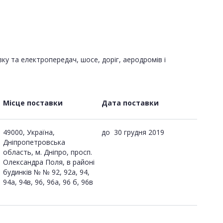
зку та електропередач, шосе, доріг, аеродромів і
Місце поставки
Дата поставки
49000, Україна,
до
30 грудня 2019
Дніпропетровська
область, м. Дніпро, просп.
Олександра Поля, в районі
будинків № № 92, 92а, 94,
94а, 94в, 96, 96а, 96 б, 96в