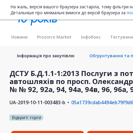
На жаль, версія вашого браузера застаріла, тому фільтри 
Детальніше про мінімальні вимоги до версій браузера за
по
Новини
Prozorro Market
Інфобокс
Тестуванн
Інформація про закупівлю
Обгрунтування та п
ДСТУ Б.Д.1.1-1:2013 Послуги з п
автошляхів по просп. Олександр
№ № 92, 92а, 94, 94а, 94в, 96, 96а, 
UA-2019-10-11-003483-b
05a1739cdab4494eb79f9d
Відкриті торги