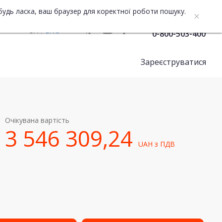
будь ласка, ваш браузер для коректної роботи пошуку.
Служба підтримки
UA
ENG
0-800-503-400
Зареєструватися
Очікувана вартість
3 546 309,24
UAH
з ПДВ