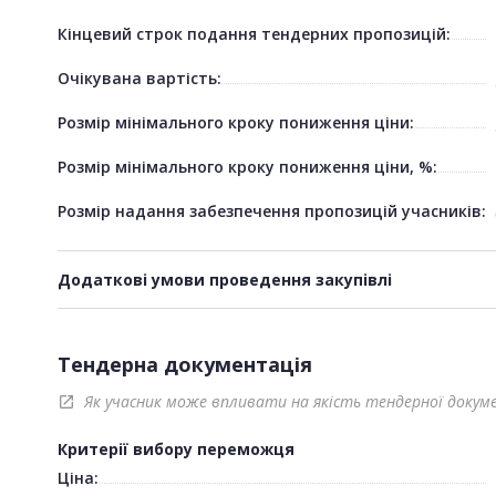
Кінцевий строк подання тендерних пропозицій:
Очікувана вартість:
Розмір мінімального кроку пониження ціни:
Розмір мінімального кроку пониження ціни, %:
Розмір надання забезпечення пропозицій учасників:
Додаткові умови проведення закупівлі
Тендерна документація
Як учасник може впливати на якість тендерної докум
open_in_new
Критерії вибору переможця
Ціна: