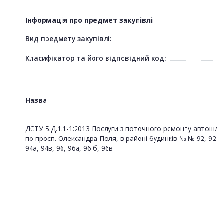
Інформація про предмет закупівлі
Вид предмету закупівлі:
Класифікатор та його відповідний код:
Назва
ДСТУ Б.Д.1.1-1:2013 Послуги з поточного ремонту автошл
по просп. Олександра Поля, в районі будинків № № 92, 92а
94а, 94в, 96, 96а, 96 б, 96в