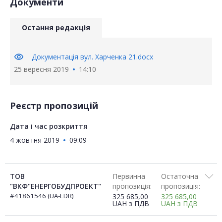
Документи
Остання редакція
visibility
Документація вул. Харченка 21.docx
25 вересня 2019
14:10
Реєстр пропозицій
Дата і час розкриття
4 жовтня 2019
09:09
ТОВ
Первинна
Остаточна
"ВКФ"ЕНЕРГОБУДПРОЕКТ"
пропозиція:
пропозиція:
#41861546 (UA-EDR)
325 685,00
325 685,00
UAH
з ПДВ
UAH
з ПДВ