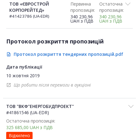
ТОВ «ЄВРОСТРОЙ
Первинна
Остаточна
КОРПОРЕЙТЕД»
пропозиція:
пропозиція:
#41423786 (UA-EDR)
340 230,96
340 230,96
UAH
з ПДВ
UAH
з ПДВ
Протокол розкриття пропозицій
Протокол розкриття тендерних пропозицій.pdf
description
Дата публікації
10 жовтня 2019
Що робити після перемоги в аукціоні
open_in_new
ТОВ "ВКФ"ЕНЕРГОБУДПРОЕКТ"
#41861546 (UA-EDR)
Остаточна пропозиція:
325 685,00
UAH
з ПДВ
Відхилено