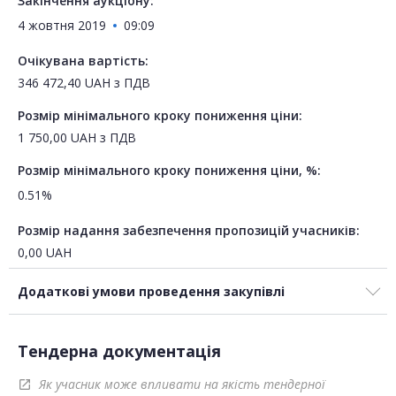
Закінчення аукціону:
4 жовтня 2019
09:09
Очікувана вартість:
346 472,40
UAH
з ПДВ
Розмір мінімального кроку пониження ціни:
1 750,00
UAH
з ПДВ
Розмір мінімального кроку пониження ціни, %:
0.51%
Розмір надання забезпечення пропозицій учасників:
0,00
UAH
Додаткові умови проведення закупівлі
Тендерна документація
Як учасник може впливати на якість тендерної
open_in_new