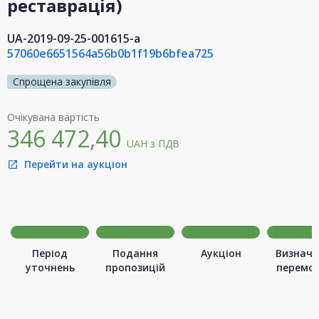
реставрація)
UA-2019-09-25-001615-a
57060e6651564a56b0b1f19b6bfea725
Спрощена закупівля
Очікувана вартість
346 472,40
UAH
з ПДВ
Перейти на аукціон
open_in_new
Період
Подання
Аукціон
Визначе
уточнень
пропозицій
перемо