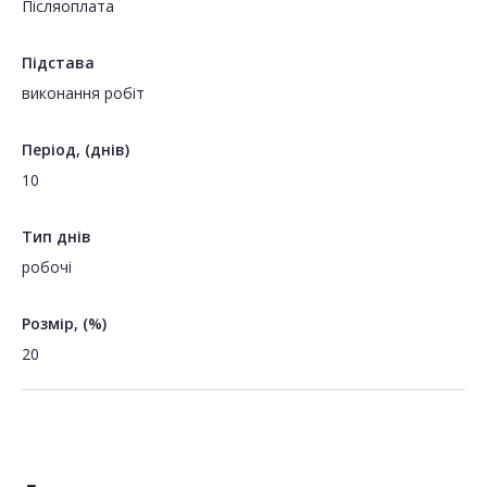
Пiсляоплата
Підстава
виконання робіт
Період, (днів)
10
Тип днів
робочі
Розмір, (%)
20