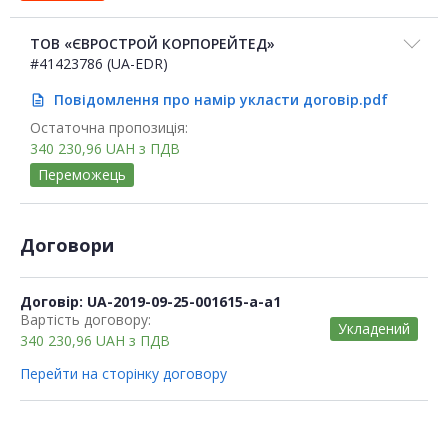
ТОВ «ЄВРОСТРОЙ КОРПОРЕЙТЕД»
#41423786 (UA-EDR)
Повідомлення про намір укласти договір.pdf
description
Остаточна пропозиція:
340 230,96
UAH
з ПДВ
Переможець
Договори
Договір: UA-2019-09-25-001615-a-a1
Вартість договору:
Укладений
340 230,96
UAH
з ПДВ
Перейти на сторінку договору