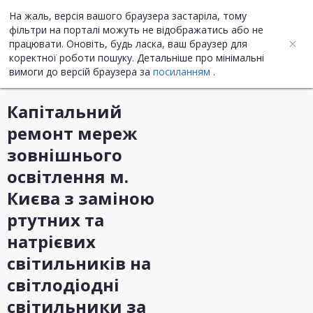
На жаль, версія вашого браузера застаріла, тому
UA
ENG
фільтри на порталі можуть не відображатись або не
працювати. Оновіть, будь ласка, ваш браузер для
коректної роботи пошуку. Детальніше про мінімальні
Інформація про закупівлю
вимоги до версій браузера за
посиланням
.
Капiтальний
ремонт мереж
зовнішнього
освітлення м.
Києва з заміною
ртутних та
натрієвих
світильників на
світлодіодні
світильники за