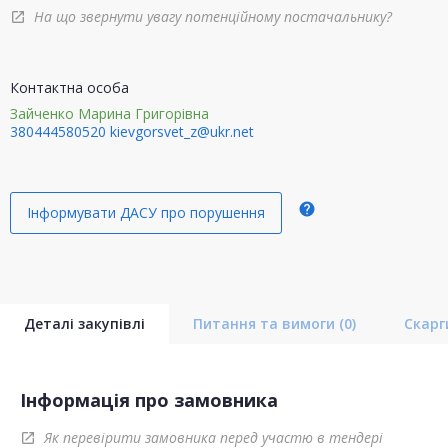
На що звернути увагу потенційному постачальнику?
open_in_new
Контактна особа
Зайченко Марина Григорівна
380444580520
kievgorsvet_z@ukr.net
help
Інформувати ДАСУ про порушення
Деталі закупівлі
Питання та вимоги
(0)
Скар
Інформація про замовника
Як перевірити замовника перед участю в тендері
open_in_new