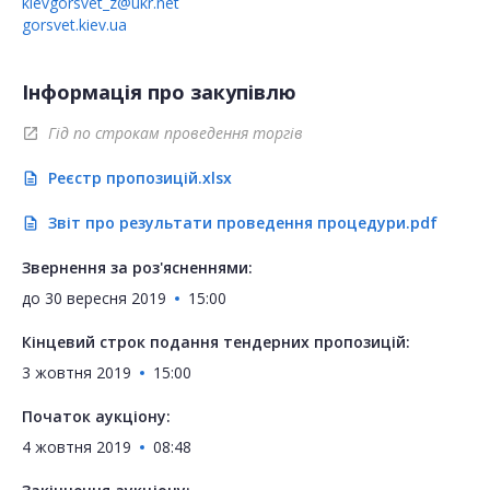
kievgorsvet_z@ukr.net
gorsvet.kiev.ua
Інформація про закупівлю
Гід по строкам проведення торгів
open_in_new
Реєстр пропозицій.xlsx
description
Звіт про результати проведення процедури.pdf
description
Звернення за роз'ясненнями:
до
30 вересня 2019
15:00
Кінцевий строк подання тендерних пропозицій:
3 жовтня 2019
15:00
Початок аукціону:
4 жовтня 2019
08:48