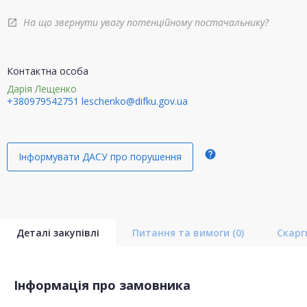
На що звернути увагу потенційному постачальнику?
open_in_new
Контактна особа
Дарія Лещенко
+380979542751
leschenko@difku.gov.ua
help
Інформувати ДАСУ про порушення
Деталі закупівлі
Питання та вимоги
(0)
Скар
Інформація про замовника