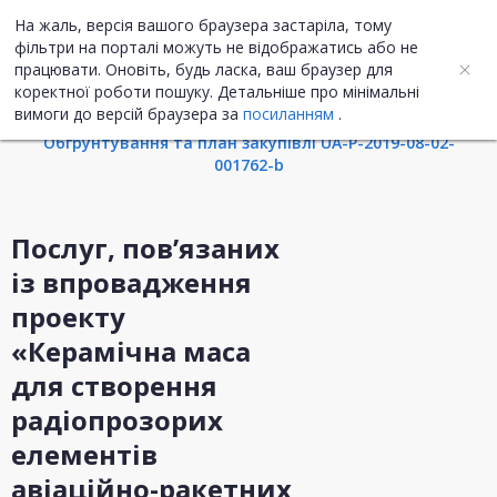
На жаль, версія вашого браузера застаріла, тому
UA
ENG
фільтри на порталі можуть не відображатись або не
працювати. Оновіть, будь ласка, ваш браузер для
коректної роботи пошуку. Детальніше про мінімальні
Інформація про закупівлю
вимоги до версій браузера за
посиланням
.
Обгрунтування та план закупівлі UA-P-2019-08-02-
001762-b
Послуг, пов’язаних
із впровадження
проекту
«Керамічна маса
для створення
радіопрозорих
елементів
авіаційно-ракетних