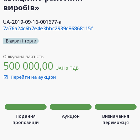
виробів»
UA-2019-09-16-001677-a
7a76a24c6b7e4e3bbc2939c86868115f
Відкриті торги
Очікувана вартість
500 000,00
UAH
з ПДВ
Перейти на аукціон
open_in_new
Подання
Аукціон
Визначення
пропозицій
переможця