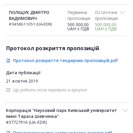
ПОЛІЩУК ДМИТРО
Первинна
Остаточна
ВАДИМОВИЧ
пропозиція:
пропозиція:
#3458611051 (UA-EDR)
500 000,00
500 000,00
UAH
з ПДВ
UAH
з ПДВ
Протокол розкриття пропозицій
Протокол розкриття тендерних пропозицій.pdf
description
Дата публікації
21 жовтня 2019
Що робити після перемоги в аукціоні
open_in_new
Корпорація "Науковий парк Київський університет
імені Тараса Шевченка"
#37727916 (UA-EDR)
Повідомлення про намір укласти договір.pdf