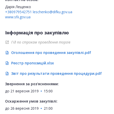
Дарія Лещенко
+380979542751
leschenko@difku.gov.ua
www.sfii.gov.ua
Інформація про закупівлю
Гід по строкам проведення торгів
open_in_new
Оголошення про проведення закупівлі.pdf
description
Реєстр пропозицій.xlsx
description
Звіт про результати проведення процедури.pdf
description
Звернення за роз'ясненнями:
до
21 вересня 2019
15:00
Оскарження умов закупівлі:
до
26 вересня 2019
21:00