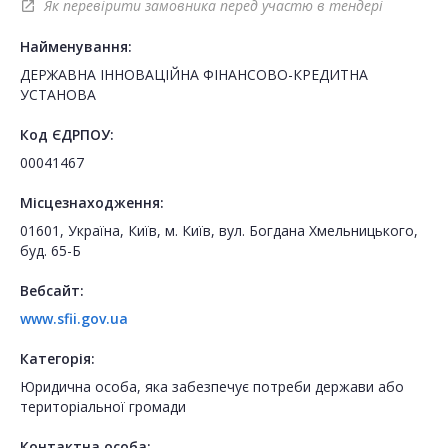
Як перевірити замовника перед участю в тендері
open_in_new
Найменування:
ДЕРЖАВНА ІННОВАЦІЙНА ФІНАНСОВО-КРЕДИТНА
УСТАНОВА
Код ЄДРПОУ:
00041467
Місцезнаходження:
01601, Україна, Київ, м. Київ, вул. Богдана Хмельницького,
буд. 65-Б
Вебсайт:
www.sfii.gov.ua
Категорія:
Юридична особа, яка забезпечує потреби держави або
територіальної громади
Контактна особа: