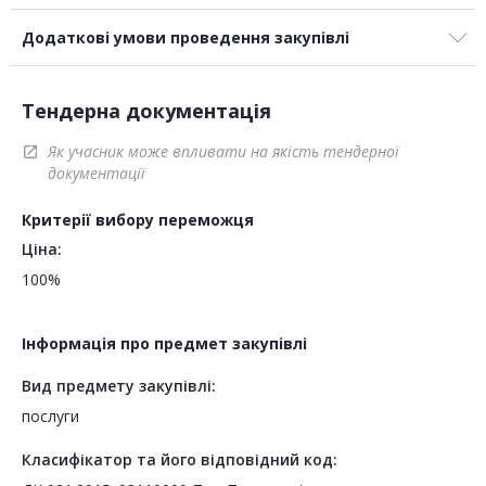
Додаткові умови проведення закупівлі
Тендерна документація
Як учасник може впливати на якість тендерної
open_in_new
документації
Критерії вибору переможця
Ціна:
100%
Інформація про предмет закупівлі
Вид предмету закупівлі:
послуги
Класифікатор та його відповідний код: