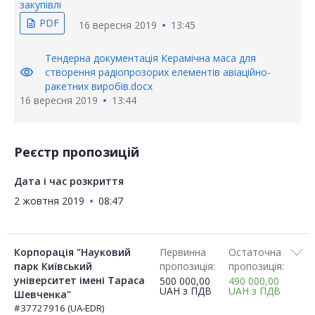
закупівлі
PDF
description
16 вересня 2019
13:45
Тендерна документація Керамічна маса для
visibility
створення радіопрозорих елементів авіаційно-
ракетних виробів.docx
16 вересня 2019
13:44
Реєстр пропозицій
Дата і час розкриття
2 жовтня 2019
08:47
Корпорація "Науковий
Первинна
Остаточна
парк Київський
пропозиція:
пропозиція:
університет імені Тараса
500 000,00
490 000,00
UAH
з ПДВ
UAH
з ПДВ
Шевченка"
#37727916 (UA-EDR)