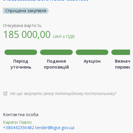
Спрощена закупівля
Очікувана вартість
185 000,00
UAH
з ПДВ
Період
Подання
Аукціон
Визначе
уточнень
пропозицій
перемо
На що звернути увагу потенційному постачальнику?
open_in_new
Контактна особа
Карягін Павло
+380442356482
tender@kgse.gov.ua