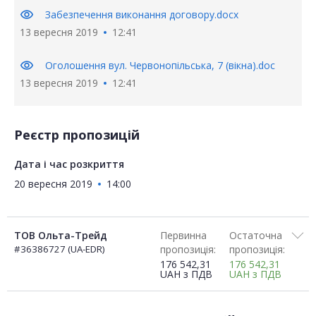
visibility
Забезпечення виконання договору.docx
13 вересня 2019
12:41
visibility
Оголошення вул. Червонопільська, 7 (вікна).doc
13 вересня 2019
12:41
Реєстр пропозицій
Дата і час розкриття
20 вересня 2019
14:00
ТОВ Ольта-Трейд
Первинна
Остаточна
#36386727 (UA-EDR)
пропозиція:
пропозиція:
176 542,31
176 542,31
UAH
з ПДВ
UAH
з ПДВ