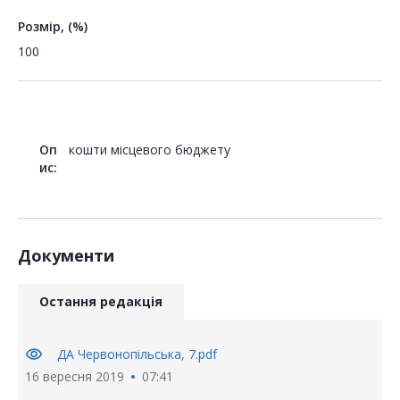
Розмір, (%)
100
Оп
кошти місцевого бюджету
ис:
Документи
Остання редакція
visibility
ДА Червонопільська, 7.pdf
16 вересня 2019
07:41