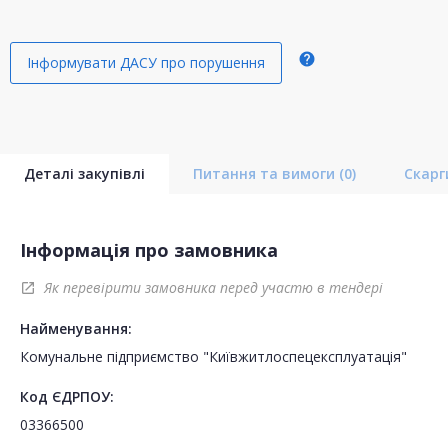
help
Інформувати ДАСУ про порушення
Деталі закупівлі
Питання та вимоги
(0)
Скар
Інформація про замовника
Як перевірити замовника перед участю в тендері
open_in_new
Найменування:
Комунальне підприємство "Київжитлоспецексплуатація"
Код ЄДРПОУ:
03366500