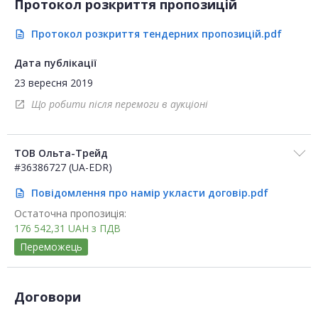
Протокол розкриття пропозицій
Протокол розкриття тендерних пропозицій.pdf
description
Дата публікації
23 вересня 2019
Що робити після перемоги в аукціоні
open_in_new
ТОВ Ольта-Трейд
#36386727 (UA-EDR)
Повідомлення про намір укласти договір.pdf
description
Остаточна пропозиція:
176 542,31
UAH
з ПДВ
Переможець
Договори