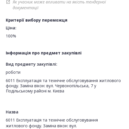
Як учасник може впливати на якість тендерної
open_in_new
документації
Критерії вибору переможця
Ціна:
100%
Інформація про предмет закупівлі
Вид предмету закупівлі:
роботи
6011 Експлуатація та технічне обслуговування житлового
фонду. Заміна вікон: вул. Червонопільська, 7 у
Подільському районі м. Києва
Назва
6011 Експлуатація та технічне обслуговування
житлового фонду. Заміна вікон: вул.