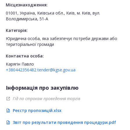
Місцезнаходження:
01001, Україна, Київська обл., Київ, м. Київ, вул.
Володимирська, 51-А
Категорія:
Юридична особа, яка забезпечує потреби держави або
територіальної громади
Контактна особа:
Карягін Павло
+380442356482
tender@kgse.gov.ua
Інформація про закупівлю
Гід по строкам проведення торгів
open_in_new
Реєстр пропозицій.xlsx
description
Звіт про результати проведення процедури.pdf
description