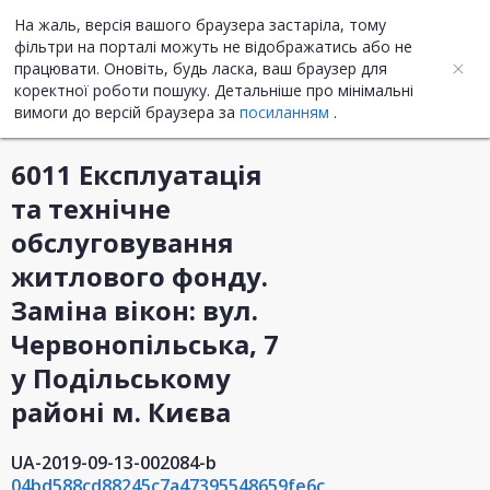
На жаль, версія вашого браузера застаріла, тому
UA
ENG
фільтри на порталі можуть не відображатись або не
працювати. Оновіть, будь ласка, ваш браузер для
коректної роботи пошуку. Детальніше про мінімальні
Інформація про закупівлю
вимоги до версій браузера за
посиланням
.
6011 Експлуатація
та технічне
обслуговування
житлового фонду.
Заміна вікон: вул.
Червонопільська, 7
у Подільському
районі м. Києва
UA-2019-09-13-002084-b
04bd588cd88245c7a47395548659fe6c