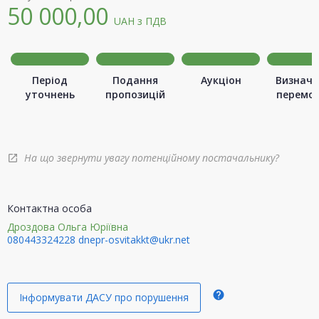
50 000,00
UAH
з ПДВ
Період
Подання
Аукціон
Визначе
уточнень
пропозицій
перемо
На що звернути увагу потенційному постачальнику?
open_in_new
Контактна особа
Дроздова Ольга Юріївна
080443324228
dnepr-osvitakkt@ukr.net
help
Інформувати ДАСУ про порушення