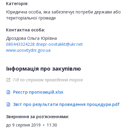
Категорія:
Юридична особа, яка забезпечує потреби держави або
територіальної громади
Контактна особа:
Дроздова Ольга Юріївна
080443324228
dnepr-osvitakkt@ukr.net
www.uosvitydnr.gov.ua
Інформація про закупівлю
Гід по строкам проведення торгів
open_in_new
Реєстр пропозицій.xlsx
description
Звіт про результати проведення процедури.pdf
description
Звернення за роз'ясненнями:
до
9 серпня 2019
11:30