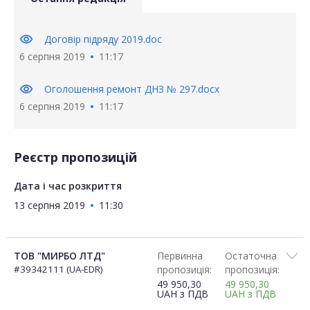
visibility
Договір підряду 2019.doc
6 серпня 2019
11:17
visibility
Оголошення ремонт ДНЗ № 297.docx
6 серпня 2019
11:17
Реєстр пропозицій
Дата і час розкриття
13 серпня 2019
11:30
ТОВ "МИРБО ЛТД"
Первинна
Остаточна
#39342111 (UA-EDR)
пропозиція:
пропозиція:
49 950,30
49 950,30
UAH
з ПДВ
UAH
з ПДВ