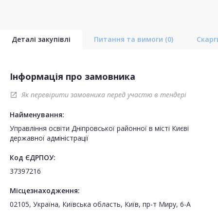
Деталі закупівлі
Питання та вимоги
(0)
Скар
Інформація про замовника
Як перевірити замовника перед участю в тендері
open_in_new
Найменування:
Управління освіти Дніпровської районної в місті Києві
державної адміністрації
Код ЄДРПОУ:
37397216
Місцезнаходження:
02105, Україна, Київська область, Київ, пр-т Миру, 6-А