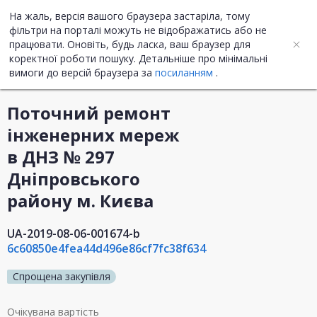
На жаль, версія вашого браузера застаріла, тому
UA
ENG
фільтри на порталі можуть не відображатись або не
працювати. Оновіть, будь ласка, ваш браузер для
коректної роботи пошуку. Детальніше про мінімальні
Інформація про закупівлю
вимоги до версій браузера за
посиланням
.
Поточний ремонт
інженерних мереж
в ДНЗ № 297
Дніпровського
району м. Києва
UA-2019-08-06-001674-b
6c60850e4fea44d496e86cf7fc38f634
Спрощена закупівля
Очікувана вартість