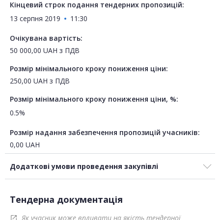
Кінцевий строк подання тендерних пропозицій:
13 серпня 2019
11:30
Очікувана вартість:
50 000,00
UAH
з ПДВ
Розмір мінімального кроку пониження ціни:
250,00
UAH
з ПДВ
Розмір мінімального кроку пониження ціни, %:
0.5%
Розмір надання забезпечення пропозицій учасників:
0,00
UAH
Додаткові умови проведення закупівлі
Тендерна документація
Як учасник може впливати на якість тендерної
open_in_new