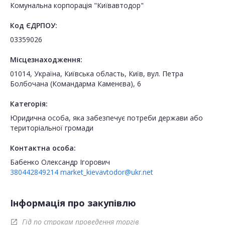
Комунальна корпорація "Київавтодор"
Код ЄДРПОУ:
03359026
Місцезнаходження:
01014, Україна, Київська область, Київ, вул. Петра
Болбочана (Командарма Каменєва), 6
Категорія:
Юридична особа, яка забезпечує потреби держави або
територіальної громади
Контактна особа:
Бабенко Олександр Ігорович
380442849214
market_kievavtodor@ukr.net
Інформація про закупівлю
Гід по строкам проведення торгів
open_in_new