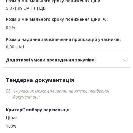
Розмір мінімального кроку пониження ціни:
5 371,99
UAH
з ПДВ
Розмір мінімального кроку пониження ціни, %:
0.5%
Розмір надання забезпечення пропозицій учасників:
0,00
UAH
Додаткові умови проведення закупівлі
Тендерна документація
Як учасник може впливати на якість тендерної
open_in_new
документації
Критерії вибору переможця
Ціна:
100%