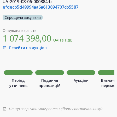
UA-2019-08-06-000884-b
efdecb5d49994aa6a613894707cb5587
Спрощена закупівля
Очікувана вартість
1 074 398,00
UAH
з ПДВ
Перейти на аукціон
open_in_new
Період
Подання
Аукціон
Визначе
уточнень
пропозицій
перемо
На що звернути увагу потенційному постачальнику?
open_in_new