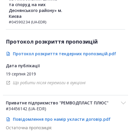
та споруд на них
Деснянського району» м.
Києва
#04590234 (UA-EDR)
Протокол розкриття пропозицій
Протокол розкриття тендерних пропозицій.pdf
description
Дата публікації
19 серпня 2019
Що робити після перемоги в аукціоні
open_in_new
Приватне підприємство "РЕМВОДПЛАСТ ПЛЮС"
#34456142 (UA-EDR)
Повідомлення про намір укласти договір.pdf
description
Остаточна пропозиція: