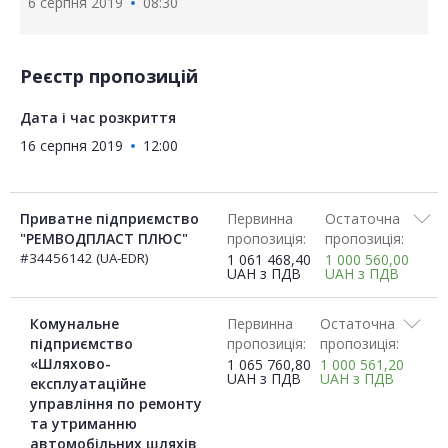
6 серпня 2019
08:30
Реєстр пропозицій
Дата і час розкриття
16 серпня 2019
12:00
Приватне підприємство
Первинна
Остаточна
"РЕМВОДПЛАСТ ПЛЮС"
пропозиція:
пропозиція:
#34456142 (UA-EDR)
1 061 468,40
1 000 560,00
UAH
з ПДВ
UAH
з ПДВ
Комунальне
Первинна
Остаточна
підприємство
пропозиція:
пропозиція:
«Шляхово-
1 065 760,80
1 000 561,20
UAH
з ПДВ
UAH
з ПДВ
експлуатаційне
управління по ремонту
та утриманню
автомобільних шляхів