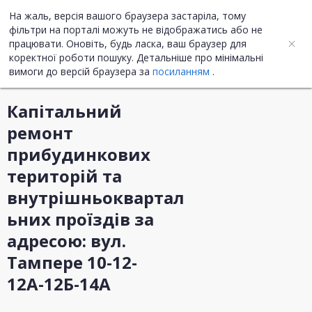
На жаль, версія вашого браузера застаріла, тому
UA
ENG
фільтри на порталі можуть не відображатись або не
працювати. Оновіть, будь ласка, ваш браузер для
коректної роботи пошуку. Детальніше про мінімальні
Інформація про закупівлю
вимоги до версій браузера за
посиланням
.
Капітальний
ремонт
прибудинкових
територій та
внутрішньоквартал
ьних проїздів за
адресою: вул.
Тампере 10-12-
12А-12Б-14А