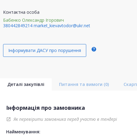
Контактна особа
Бабенко Олександр Ігорович
380442849214
market_kievavtodor@ukr.net
help
Інформувати ДАСУ про порушення
Деталі закупівлі
Питання та вимоги
(0)
Скар
Інформація про замовника
Як перевірити замовника перед участю в тендері
open_in_new
Найменування: