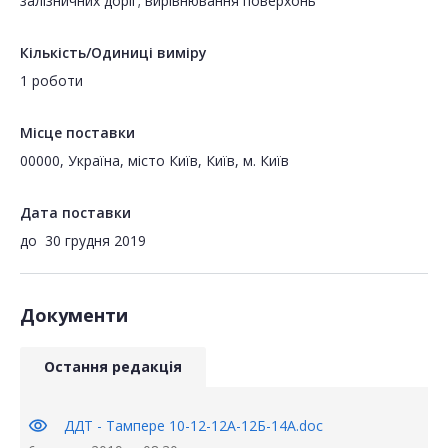
залізничних доріг; вирівнювання поверхонь
Кількість/Одиниці виміру
1 роботи
Місце поставки
00000, Україна, місто Київ, Київ, м. Київ
Дата поставки
до
30 грудня 2019
Документи
Остання редакція
visibility
ДДТ - Тампере 10-12-12А-12Б-14А.doc