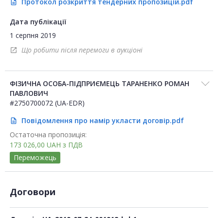
Протокол розкриття тендерних пропозицій.pdf
description
Дата публікації
1 серпня 2019
Що робити після перемоги в аукціоні
open_in_new
ФІЗИЧНА ОСОБА-ПІДПРИЄМЕЦЬ ТАРАНЕНКО РОМАН
ПАВЛОВИЧ
#2750700072 (UA-EDR)
Повідомлення про намір укласти договір.pdf
description
Остаточна пропозиція:
173 026,00
UAH
з ПДВ
Переможець
Договори