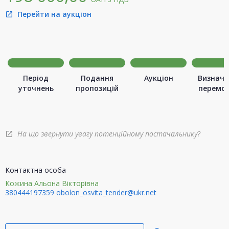
Перейти на аукціон
open_in_new
Період
Подання
Аукціон
Визначе
уточнень
пропозицій
перемо
На що звернути увагу потенційному постачальнику?
open_in_new
Контактна особа
Кожина Альона Вікторівна
380444197359
obolon_osvita_tender@ukr.net