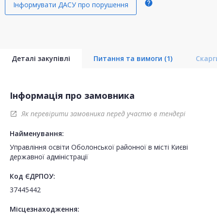
help
Інформувати ДАСУ про порушення
Деталі закупівлі
Питання та вимоги
(1)
Скар
Інформація про замовника
Як перевірити замовника перед участю в тендері
open_in_new
Найменування:
Управління освіти Оболонської районної в місті Києві
державної адміністрації
Код ЄДРПОУ:
37445442
Місцезнаходження: