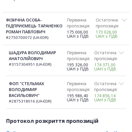
ФІЗИЧНА ОСОБА-
Первинна
Остаточна
ПІДПРИЄМЕЦЬ ТАРАНЕНКО
пропозиція:
пропозиція:
РОМАН ПАВЛОВИЧ
175 006,00
173 026,00
UAH
з ПДВ
UAH
з ПДВ
#2750700072 (UA-EDR)
ШАДУРА ВОЛОДИМИР
Первинна
Остаточна
АНАТОЛІЙОВИЧ
пропозиція:
пропозиція:
#3157304951 (UA-EDR)
195 326,00
174 371,00
UAH
з ПДВ
UAH
з ПДВ
ФОП "СТЕЛЬМАХ
Первинна
Остаточна
ВОЛОДИМИР
пропозиція:
пропозиція:
ВАСИЛЬОВИЧ"
195 986,40
174 856,14
UAH
з ПДВ
UAH
з ПДВ
#2875318016 (UA-EDR)
Протокол розкриття пропозицій