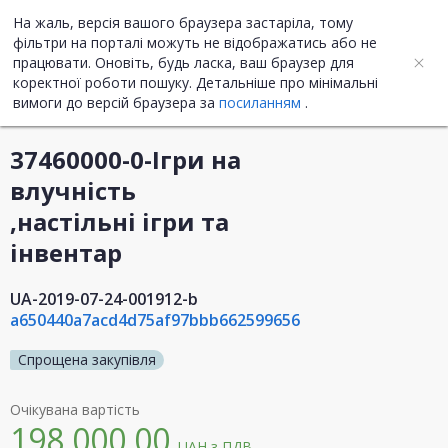
На жаль, версія вашого браузера застаріла, тому
UA
ENG
фільтри на порталі можуть не відображатись або не
працювати. Оновіть, будь ласка, ваш браузер для
коректної роботи пошуку. Детальніше про мінімальні
Інформація про закупівлю
вимоги до версій браузера за
посиланням
.
37460000-0-Ігри на
влучність
,настільні ігри та
інвентар
UA-2019-07-24-001912-b
a650440a7acd4d75af97bbb662599656
Спрощена закупівля
Очікувана вартість
198 000,00
UAH
з ПДВ