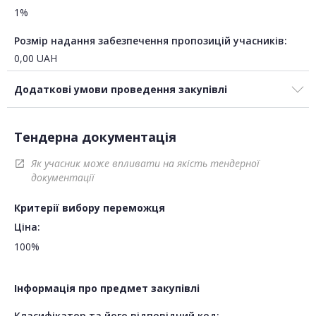
1%
Розмір надання забезпечення пропозицій учасників:
0,00
UAH
Додаткові умови проведення закупівлі
Тендерна документація
Як учасник може впливати на якість тендерної
open_in_new
документації
Критерії вибору переможця
Ціна:
100%
Інформація про предмет закупівлі
Класифікатор та його відповідний код: