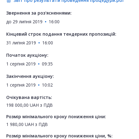
Звіт про результати проведення процедури.pdf
description
Звернення за роз'ясненнями:
до
29 липня 2019
16:00
Кінцевий строк подання тендерних пропозицій:
31 липня 2019
16:00
Початок аукціону:
1 серпня 2019
09:35
Закінчення аукціону:
1 серпня 2019
10:02
Очікувана вартість:
198 000,00
UAH
з ПДВ
Розмір мінімального кроку пониження ціни:
1 980,00
UAH
з ПДВ
Розмір мінімального кроку пониження ціни, %: