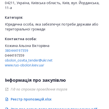
04211, Україна, Київська область, Київ, вул. Йорданська,
11-а
Категорія:
Юридична особа, яка забезпечує потреби держави або
територіальної громади
Контактна особа:
Кожина Альона Вікторівна
380444197359
0444197359
obolon_osvita_tender@ukr.net
www.ruo-obolon.kiev.ua/
Інформація про закупівлю
Гід по строкам проведення торгів
open_in_new
Реєстр пропозицій.xlsx
description