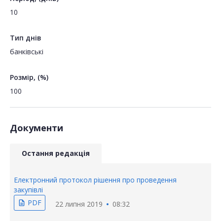
10
Тип днів
банківські
Розмір, (%)
100
Документи
Остання редакція
Електронний протокол рішення про проведення
закупівлі
PDF
description
22 липня 2019
08:32