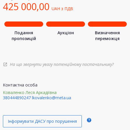
425 000,00
UAH
з ПДВ
Подання
Аукціон
Визначення
пропозицій
переможця
На що звернути увагу потенційному постачальнику?
open_in_new
Контактна особа
Коваленко Леся Аркадіївна
380444890247
lkovalenko@meta.ua
help
Інформувати ДАСУ про порушення