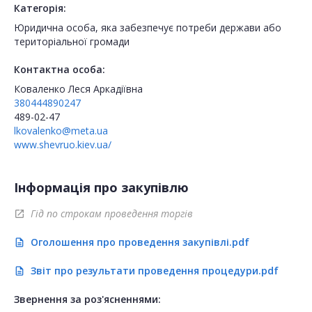
Категорія:
Юридична особа, яка забезпечує потреби держави або
територіальної громади
Контактна особа:
Коваленко Леся Аркадіївна
380444890247
489-02-47
lkovalenko@meta.ua
www.shevruo.kiev.ua/
Інформація про закупівлю
Гід по строкам проведення торгів
open_in_new
Оголошення про проведення закупівлі.pdf
description
Звіт про результати проведення процедури.pdf
description
Звернення за роз'ясненнями: