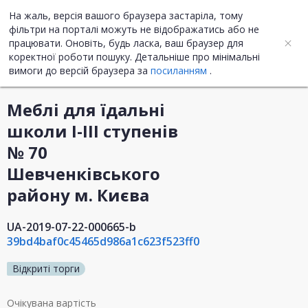
На жаль, версія вашого браузера застаріла, тому
UA
ENG
фільтри на порталі можуть не відображатись або не
працювати. Оновіть, будь ласка, ваш браузер для
коректної роботи пошуку. Детальніше про мінімальні
Інформація про закупівлю
вимоги до версій браузера за
посиланням
.
Меблі для їдальні
школи І-ІІІ ступенів
№ 70
Шевченківського
району м. Києва
UA-2019-07-22-000665-b
39bd4baf0c45465d986a1c623f523ff0
Відкриті торги
Очікувана вартість