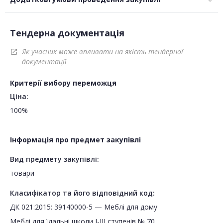
Тендерна документація
Як учасник може впливати на якість тендерної
open_in_new
документації
Критерії вибору переможця
Ціна:
100%
Інформація про предмет закупівлі
Вид предмету закупівлі:
товари
Класифікатор та його відповідний код:
ДК 021:2015: 39140000-5 — Меблі для дому
Меблі для їдальні школи І-ІІІ ступенів № 70