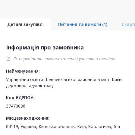
Деталі закупівлі
Питання та вимоги
(1)
Скар
Інформація про замовника
Як перевірити замовника перед участю в тендері
open_in_new
Найменування:
Управління освіти Шевченківської районної в місті Києві
державної адміністрації
Код ЄДРПОУ:
37470086
Місцезнаходження:
04119, Україна, Київська область, Київ, Зоологічна, 6-а