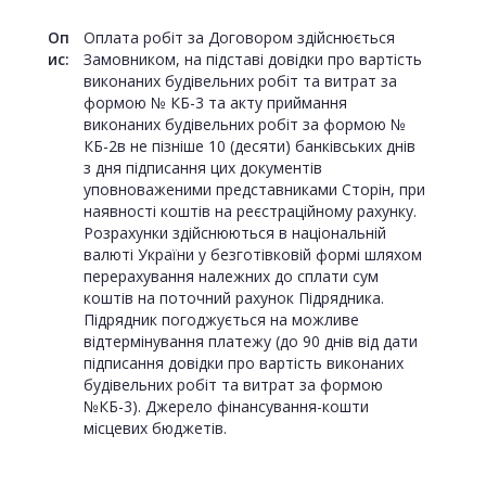
Оп
Оплата робіт за Договором здійснюється
ис:
Замовником, на підставі довідки про вартість
виконаних будівельних робіт та витрат за
формою № КБ-3 та акту приймання
виконаних будівельних робіт за формою №
КБ-2в не пізніше 10 (десяти) банківських днів
з дня підписання цих документів
уповноваженими представниками Сторін, при
наявності коштів на реєстраційному рахунку.
Розрахунки здійснюються в національній
валюті України у безготівковій формі шляхом
перерахування належних до сплати сум
коштів на поточний рахунок Підрядника.
Підрядник погоджується на можливе
відтермінування платежу (до 90 днів від дати
підписання довідки про вартість виконаних
будівельних робіт та витрат за формою
№КБ-3). Джерело фінансування-кошти
місцевих бюджетів.