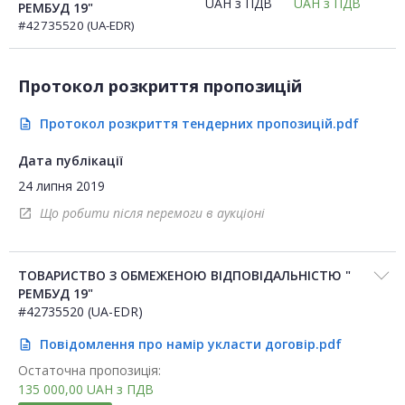
UAH
з ПДВ
UAH
з ПДВ
РЕМБУД 19"
#42735520 (UA-EDR)
Протокол розкриття пропозицій
Протокол розкриття тендерних пропозицій.pdf
description
Дата публікації
24 липня 2019
Що робити після перемоги в аукціоні
open_in_new
ТОВАРИСТВО З ОБМЕЖЕНОЮ ВІДПОВІДАЛЬНІСТЮ "
РЕМБУД 19"
#42735520 (UA-EDR)
Повідомлення про намір укласти договір.pdf
description
Остаточна пропозиція:
135 000,00
UAH
з ПДВ