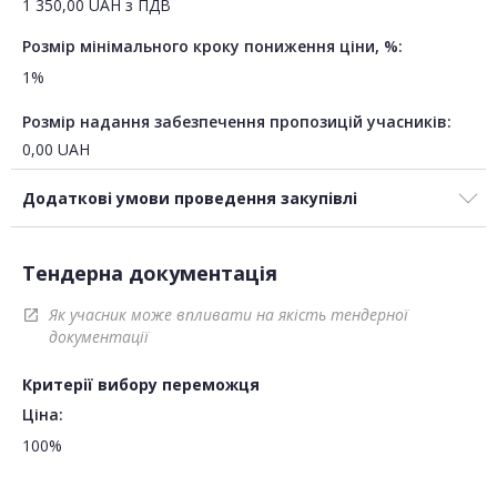
1 350,00
UAH
з ПДВ
Розмір мінімального кроку пониження ціни, %:
1%
Розмір надання забезпечення пропозицій учасників:
0,00
UAH
Додаткові умови проведення закупівлі
Тендерна документація
Як учасник може впливати на якість тендерної
open_in_new
документації
Критерії вибору переможця
Ціна:
100%