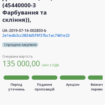
(45440000-3
Фарбування та
скління)),
UA-2019-07-16-002830-b
2e1edb3cc3834d5f9f37bc1ac7461e23
Спрощена закупівля
Очікувана вартість
135 000,00
UAH
з ПДВ
Період
Подання
Аукціон
Визначе
уточнень
пропозицій
перемо