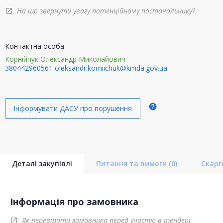
На що звернути увагу потенційному постачальнику?
open_in_new
Контактна особа
Корнійчук Олександр Миколайович
380442960561
oleksandr.korniichuk@kmda.gov.ua
help
Інформувати ДАСУ про порушення
Деталі закупівлі
Питання та вимоги
(0)
Скар
Інформація про замовника
Як перевірити замовника перед участю в тендері
open_in_new