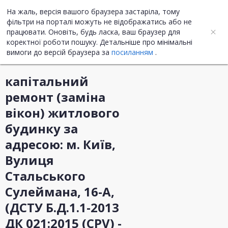
На жаль, версія вашого браузера застаріла, тому
UA
ENG
фільтри на порталі можуть не відображатись або не
працювати. Оновіть, будь ласка, ваш браузер для
коректної роботи пошуку. Детальніше про мінімальні
Інформація про закупівлю
вимоги до версій браузера за
посиланням
.
капітальний
ремонт (заміна
вікон) житлового
будинку за
адресою: м. Київ,
Вулиця
Стальського
Сулеймана, 16-А,
(ДСТУ Б.Д.1.1-2013
ДК 021:2015 (CPV) -