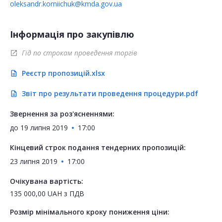
oleksandr.korniichuk@kmda.gov.ua
Інформація про закупівлю
Гід по строкам проведення торгів
open_in_new
Реєстр пропозицій.xlsx
description
Звіт про результати проведення процедури.pdf
description
Звернення за роз'ясненнями:
до
19 липня 2019
17:00
Кінцевий строк подання тендерних пропозицій:
23 липня 2019
17:00
Очікувана вартість:
135 000,00
UAH
з ПДВ
Розмір мінімального кроку пониження ціни: