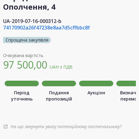
Ополчення, 4
UA-2019-07-16-000312-b
74170902a26f47238e8aa7d5cffbbc8f
Спрощена закупівля
Очікувана вартість
97 500,00
UAH
з ПДВ
Період
Подання
Аукціон
Визначе
уточнень
пропозицій
перемо
На що звернути увагу потенційному постачальнику?
open_in_new