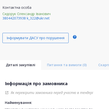
Контактна особа
Сидорук Олександр Іванович
380442073938
k_322@ukr.net
help
Інформувати ДАСУ про порушення
Деталі закупівлі
Питання та вимоги
(0)
Скар
Інформація про замовника
Як перевірити замовника перед участю в тендері
open_in_new
Найменування: