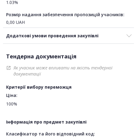
1.03%
Розмір надання забезпечення пропозицій учасників:
0,00
UAH
Додаткові умови проведення закупівлі
Тендерна документація
Як учасник може впливати на якість тендерної
open_in_new
документації
Критерії вибору переможця
Ціна:
100%
Інформація про предмет закупівлі
Класифікатор та його відповідний код: