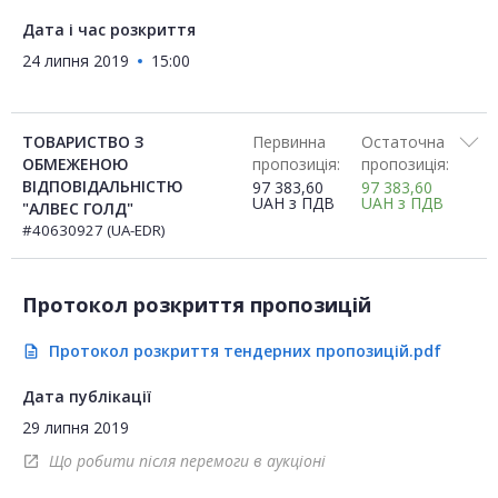
Дата і час розкриття
24 липня 2019
15:00
ТОВАРИСТВО З
Первинна
Остаточна
ОБМЕЖЕНОЮ
пропозиція:
пропозиція:
ВІДПОВІДАЛЬНІСТЮ
97 383,60
97 383,60
UAH
з ПДВ
UAH
з ПДВ
"АЛВЕС ГОЛД"
#40630927 (UA-EDR)
Протокол розкриття пропозицій
Протокол розкриття тендерних пропозицій.pdf
description
Дата публікації
29 липня 2019
Що робити після перемоги в аукціоні
open_in_new