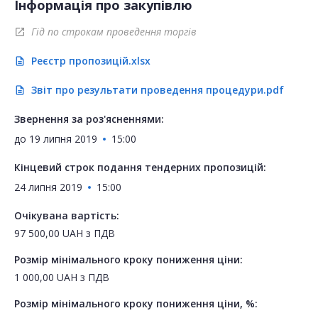
Інформація про закупівлю
Гід по строкам проведення торгів
open_in_new
Реєстр пропозицій.xlsx
description
Звіт про результати проведення процедури.pdf
description
Звернення за роз'ясненнями:
до
19 липня 2019
15:00
Кінцевий строк подання тендерних пропозицій:
24 липня 2019
15:00
Очікувана вартість:
97 500,00
UAH
з ПДВ
Розмір мінімального кроку пониження ціни:
1 000,00
UAH
з ПДВ
Розмір мінімального кроку пониження ціни, %: