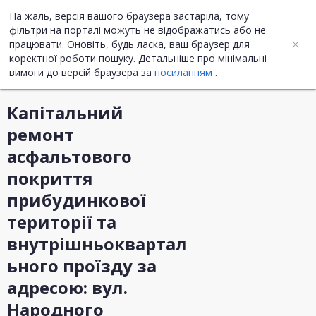
На жаль, версія вашого браузера застаріла, тому
UA
ENG
фільтри на порталі можуть не відображатись або не
працювати. Оновіть, будь ласка, ваш браузер для
коректної роботи пошуку. Детальніше про мінімальні
Інформація про закупівлю
вимоги до версій браузера за
посиланням
.
Капітальний
ремонт
асфальтового
покриття
прибудинкової
території та
внутрішньоквартал
ьного проїзду за
адресою: вул.
Народного