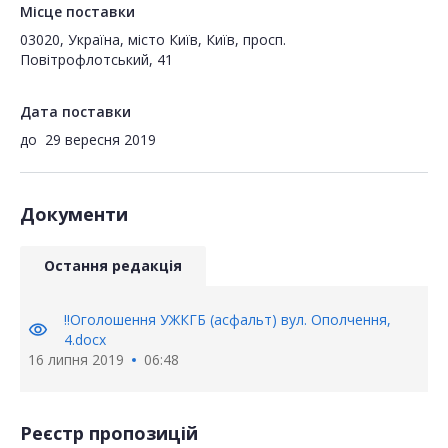
Місце поставки
03020, Україна, місто Київ, Київ, просп.
Повітрофлотський, 41
Дата поставки
до
29 вересня 2019
Документи
Остання редакція
!!Оголошення УЖКГБ (асфальт) вул. Ополчення,
visibility
4.docx
16 липня 2019
06:48
Реєстр пропозицій