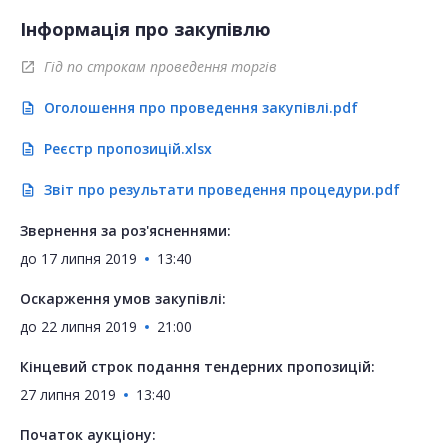
Інформація про закупівлю
Гід по строкам проведення торгів
open_in_new
Оголошення про проведення закупівлі.pdf
description
Реєстр пропозицій.xlsx
description
Звіт про результати проведення процедури.pdf
description
Звернення за роз'ясненнями:
до
17 липня 2019
13:40
Оскарження умов закупівлі:
до
22 липня 2019
21:00
Кінцевий строк подання тендерних пропозицій:
27 липня 2019
13:40
Початок аукціону: