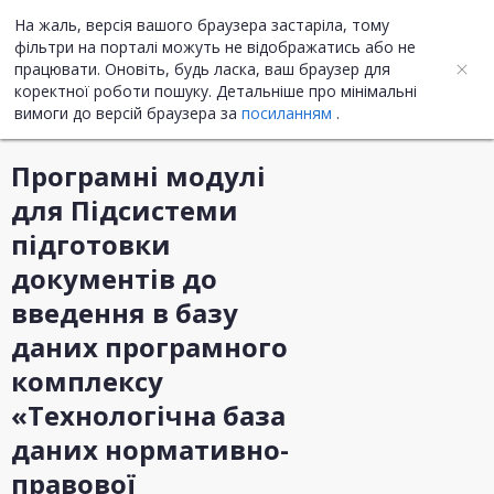
На жаль, версія вашого браузера застаріла, тому
UA
ENG
фільтри на порталі можуть не відображатись або не
працювати. Оновіть, будь ласка, ваш браузер для
коректної роботи пошуку. Детальніше про мінімальні
Інформація про закупівлю
вимоги до версій браузера за
посиланням
.
Програмні модулі
для Підсистеми
підготовки
документів до
введення в базу
даних програмного
комплексу
«Технологічна база
даних нормативно-
правової