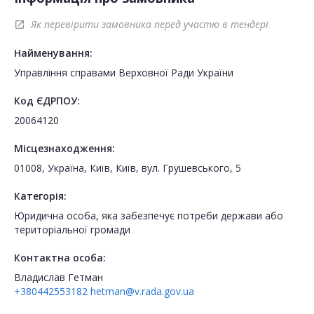
Як перевірити замовника перед участю в тендері
open_in_new
Найменування:
Управління справами Верховної Ради України
Код ЄДРПОУ:
20064120
Місцезнаходження:
01008, Україна, Київ, Київ, вул. Грушевського, 5
Категорія:
Юридична особа, яка забезпечує потреби держави або
територіальної громади
Контактна особа:
Владислав Гетман
+380442553182
hetman@v.rada.gov.ua