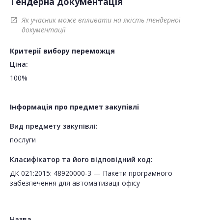
Тендерна документація
Як учасник може впливати на якість тендерної
open_in_new
документації
Критерії вибору переможця
Ціна:
100%
Інформація про предмет закупівлі
Вид предмету закупівлі:
послуги
Класифікатор та його відповідний код:
ДК 021:2015: 48920000-3 — Пакети програмного
забезпечення для автоматизації офісу
Назва