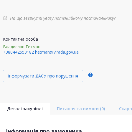
На що звернути увагу потенційному постачальнику?
open_in_new
Контактна особа
Владислав Гетман
+380442553182
hetman@v.rada.gov.ua
help
Інформувати ДАСУ про порушення
Деталі закупівлі
Питання та вимоги
(0)
Скар
Інформація про замовника