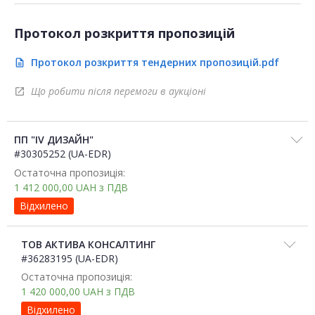
Протокол розкриття пропозицій
Протокол розкриття тендерних пропозицій.pdf
description
Що робити після перемоги в аукціоні
open_in_new
ПП "IV ДИЗАЙН"
#30305252 (UA-EDR)
Остаточна пропозиція:
1 412 000,00
UAH
з ПДВ
Відхилено
ТОВ АКТИВА КОНСАЛТИНГ
#36283195 (UA-EDR)
Остаточна пропозиція:
1 420 000,00
UAH
з ПДВ
Відхилено