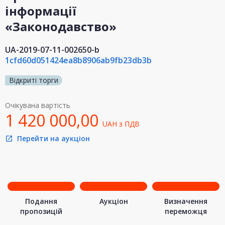
інформації
«Законодавство»
UA-2019-07-11-002650-b
1cfd60d051424ea8b8906ab9fb23db3b
Відкриті торги
Очікувана вартість
1 420 000,00
UAH
з ПДВ
Перейти на аукціон
open_in_new
Подання
Аукціон
Визначення
пропозицій
переможця