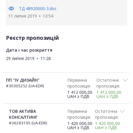
visibility
ТД 48920000-3.doc
11 липня 2019
13:54
Реєстр пропозицій
Дата і час розкриття
29 липня 2019
11:28
ПП "IV ДИЗАЙН"
Первинна
Остаточна
#30305252 (UA-EDR)
пропозиція:
пропозиція:
1 412 000,00
1 412 000,00
UAH
з ПДВ
UAH
з ПДВ
ТОВ АКТИВА
Первинна
Остаточна
КОНСАЛТИНГ
пропозиція:
пропозиція:
#36283195 (UA-EDR)
1 420 000,00
1 420 000,00
UAH
з ПДВ
UAH
з ПДВ