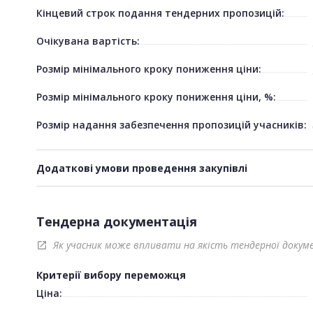
Кінцевий строк подання тендерних пропозицій:
Очікувана вартість:
Розмір мінімального кроку пониження ціни:
Розмір мінімального кроку пониження ціни, %:
Розмір надання забезпечення пропозицій учасників:
Додаткові умови проведення закупівлі
Тендерна документація
Як учасник може впливати на якість тендерної докум
open_in_new
Критерії вибору переможця
Ціна: