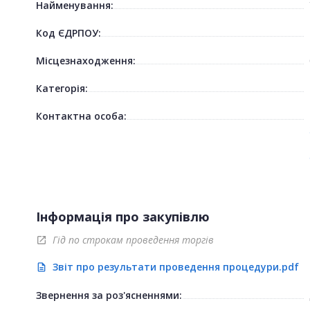
Найменування:
Код ЄДРПОУ:
Місцезнаходження:
Категорія:
Контактна особа:
Інформація про закупівлю
Гід по строкам проведення торгів
open_in_new
Звіт про результати проведення процедури.pdf
description
Звернення за роз'ясненнями: