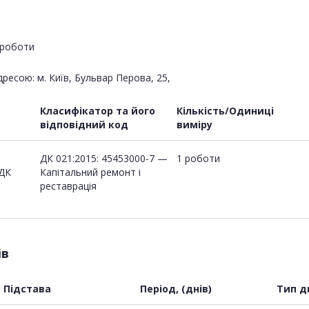
роботи
ресою: м. Київ, Бульвар Перова, 25,
Класифікатор та його
Кількість/Одиниці
відповідний код
виміру
ДК 021:2015: 45453000-7 —
1 роботи
 ДК
Капітальний ремонт і
реставрація
ів
Підстава
Період, (днів)
Тип д