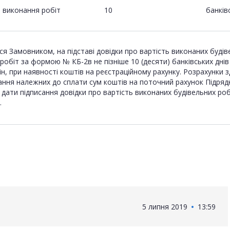
виконання робіт
10
банків
я Замовником, на підставі довідки про вартість виконаних буді
обіт за формою № КБ-2в не пізніше 10 (десяти) банківських днів
 при наявності коштів на реєстраційному рахунку. Розрахунки зд
ання належних до сплати сум коштів на поточний рахунок Підряд
ід дати підписання довідки про вартість виконаних будівельних 
.
5 липня 2019
13:59