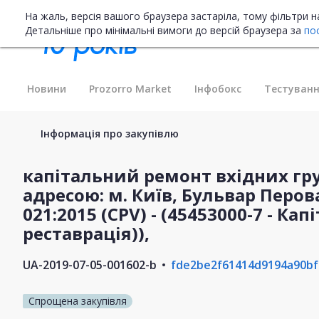
На жаль, версія вашого браузера застаріла, тому фільтри 
Детальніше про мінімальні вимоги до версій браузера за
по
Новини
Prozorro Market
Інфобокс
Тестуванн
Інформація про закупівлю
капітальний ремонт вхідних гр
адресою: м. Київ, Бульвар Перова,
021:2015 (CPV) - (45453000-7 - Ка
реставрація)),
UA-2019-07-05-001602-b
fde2be2f61414d9194a90bf
Спрощена закупівля