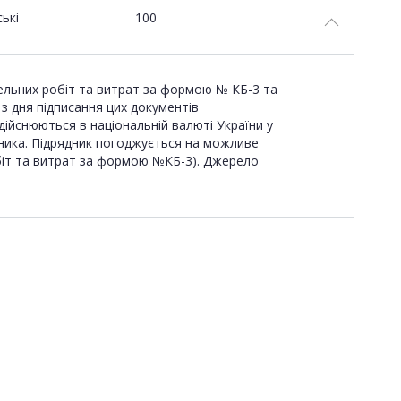
ські
100
вельних робіт та витрат за формою № КБ-3 та
 з дня підписання цих документів
ійснюються в національній валюті України у
ника. Підрядник погоджується на можливе
робіт та витрат за формою №КБ-3). Джерело