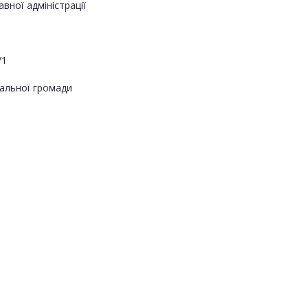
вної адміністрації
/1
альної громади