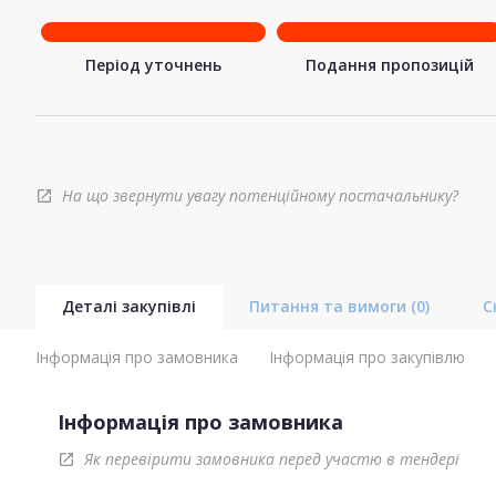
Період уточнень
Подання пропозицій
На що звернути увагу потенційному постачальнику?
open_in_new
Деталі закупівлі
Питання та вимоги
(0)
С
Інформація про замовника
Інформація про закупівлю
Інформація про замовника
Як перевірити замовника перед участю в тендері
open_in_new