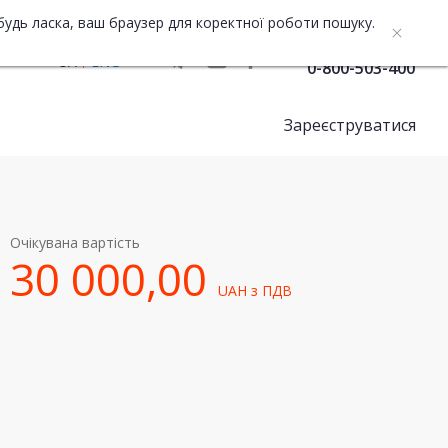
будь ласка, ваш браузер для коректної роботи пошуку.
Служба підтримки
UA
ENG
0-800-503-400
Зареєструватися
Очікувана вартість
30 000,00
UAH
з ПДВ