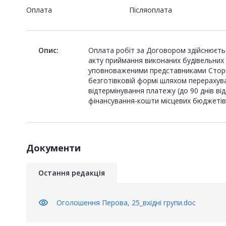
Оплата
Пiсляоплата
Опис:
Оплата робіт за Договором здійснюєтьс
акту приймання виконаних будівельних р
уповноваженими представниками Сторін,
безготівковій формі шляхом перерахув
відтермінування платежу (до 90 днів в
фінансування-кошти місцевих бюджетів
Документи
Остання редакція
visibility
Оголошення Перова, 25_вхідні групи.doc