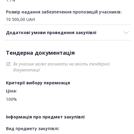
Розмір надання забезпечення пропозицій учасників:
10 500,00
UAH
Додаткові умови проведення закупівлі
Тендерна документація
Як учасник може впливати на якість тендерної
open_in_new
документації
Критерії вибору переможця
Ціна:
100%
Інформація про предмет закупівлі
Вид предмету закупівлі: