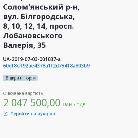
Солом'янський р-н,
вул. Білгородська,
8, 10, 12, 14, просп.
Лобановського
Валерія, 35
UA-2019-07-03-001037-a
60df8cff92ae4378a1f2d75418a803b9
Відкриті торги
Очікувана вартість
2 047 500,00
UAH
з ПДВ
Перейти на аукціон
open_in_new