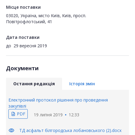
Місце поставки
03020, Україна, місто Київ, Київ, просп.
Повітрофлотський, 41
Дата поставки
до
29 вересня 2019
Документи
Остання редакція
Історія змін
Електронний протокол рішення про проведення
закупівлі
PDF
description
19 липня 2019
12:33
visibility
ТД асфальт білгородська лобановського (2).docx