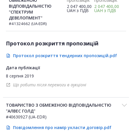
ОБМЕЖЕНОЮ
пропозиція:
пропозиція:
ВІДПОВІДАЛЬНІСТЮ
2 047 400,00
2 047 400,00
UAH
з ПДВ
UAH
з ПДВ
"СПЕКТРУМ
ДЕВЕЛОПМЕНТ"
#41324662 (UA-EDR)
Протокол розкриття пропозицій
Протокол розкриття тендерних пропозицій.pdf
description
Дата публікації
8 серпня 2019
Що робити після перемоги в аукціоні
open_in_new
ТОВАРИСТВО З ОБМЕЖЕНОЮ ВІДПОВІДАЛЬНІСТЮ
"АЛВЕС ГОЛД"
#40630927 (UA-EDR)
Повідомлення про намір укласти договір.pdf
description