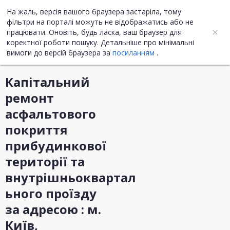
На жаль, версія вашого браузера застаріла, тому
UA
ENG
фільтри на порталі можуть не відображатись або не
працювати. Оновіть, будь ласка, ваш браузер для
коректної роботи пошуку. Детальніше про мінімальні
Інформація про закупівлю
вимоги до версій браузера за
посиланням
.
Капітальний
ремонт
асфальтового
покриття
прибудинкової
території та
внутрішньоквартал
ьного проїзду
за адресою : м.
Київ,