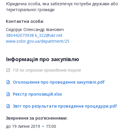
Юридична особа, яка забезпечує потреби держави або
територіальної громади
Контактна особа:
Сидорук Олександр Іванович
380442073938
k_322@ukr.net
www.solor.gov.ua/department/25
Інформація про закупівлю
Гід по строкам проведення торгів
open_in_new
Оголошення про проведення закупівлі.pdf
description
Реєстр пропозицій.xlsx
description
Звіт про результати проведення процедури.pdf
description
Звернення за роз'ясненнями:
до
19 липня 2019
15:00