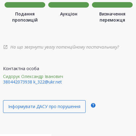
Подання
Аукціон
Визначення
пропозицій
переможця
На що звернути увагу потенційному постачальнику?
open_in_new
Контактна особа
Сидорук Олександр Іванович
380442073938
k_322@ukr.net
help
Інформувати ДАСУ про порушення