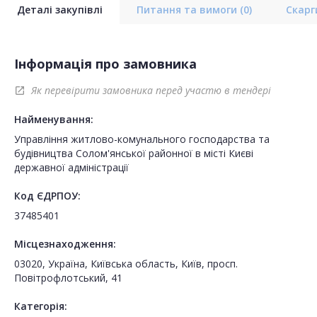
Деталі закупівлі
Питання та вимоги
(0)
Скар
Інформація про замовника
Як перевірити замовника перед участю в тендері
open_in_new
Найменування:
Управління житлово-комунального господарства та
будівництва Солом'янської районної в місті Києві
державної адміністрації
Код ЄДРПОУ:
37485401
Місцезнаходження:
03020, Україна, Київська область, Київ, просп.
Повітрофлотський, 41
Категорія: