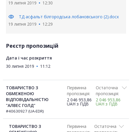
19 липня 2019
12:30
visibility
ТД асфальт білгородська лобановського (2).docx
19 липня 2019
12:29
Реєстр пропозицій
Дата і час розкриття
30 липня 2019
11:12
ТОВАРИСТВО З
Первинна
Остаточна
ОБМЕЖЕНОЮ
пропозиція:
пропозиція:
ВІДПОВІДАЛЬНІСТЮ
2 046 953,86
2 046 953,86
UAH
з ПДВ
UAH
з ПДВ
"АЛВЕС ГОЛД"
#40630927 (UA-EDR)
ТОВАРИСТВО З
Первинна
Остаточна