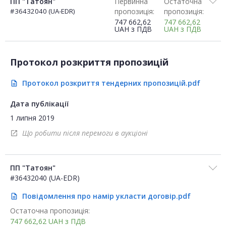
ПП "Татоян"
Первинна
Остаточна
#36432040 (UA-EDR)
пропозиція:
пропозиція:
747 662,62
747 662,62
UAH
з ПДВ
UAH
з ПДВ
Протокол розкриття пропозицій
Протокол розкриття тендерних пропозицій.pdf
description
Дата публікації
1 липня 2019
Що робити після перемоги в аукціоні
open_in_new
ПП "Татоян"
#36432040 (UA-EDR)
Повідомлення про намір укласти договір.pdf
description
Остаточна пропозиція:
747 662,62
UAH
з ПДВ