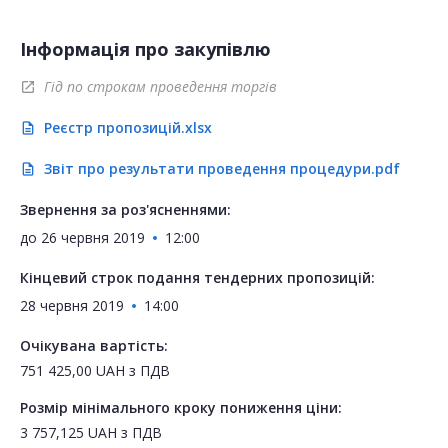
Інформація про закупівлю
Гід по строкам проведення торгів
open_in_new
Реєстр пропозицій.xlsx
description
Звіт про результати проведення процедури.pdf
description
Звернення за роз'ясненнями:
до
26 червня 2019
12:00
Кінцевий строк подання тендерних пропозицій:
28 червня 2019
14:00
Очікувана вартість:
751 425,00
UAH
з ПДВ
Розмір мінімального кроку пониження ціни:
3 757,125
UAH
з ПДВ