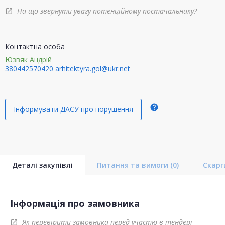
На що звернути увагу потенційному постачальнику?
open_in_new
Контактна особа
Юзвяк Андрій
380442570420
arhitektyra.gol@ukr.net
help
Інформувати ДАСУ про порушення
Деталі закупівлі
Питання та вимоги
(0)
Скар
Інформація про замовника
Як перевірити замовника перед участю в тендері
open_in_new